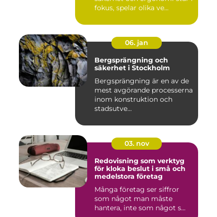
fokus, spelar olika ve...
06. jan
Bergsprängning och
säkerhet i Stockholm
Bergsprängning är en av de
mest avgörande processerna
inom konstruktion och
stadsutve...
03. nov
Redovisning som verktyg
för kloka beslut i små och
medelstora företag
Många företag ser siffror
som något man måste
hantera, inte som något s...