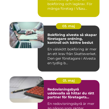
bokföring och lagkrav. För
många företag i V&au...
03. maj
Bokföring alvesta så skapar
företagare ordning,
kontroll och bättre beslut
En välskött bokföring är mer
än ett krav från Skatteverket.
Den ger företagare i Alvesta
en tydlig b...
01. maj
Redovisningsbyrå
uddevalla så hittar du rätt
partner för företagets
ekonomi
En redovisningsbyrå är mer
än någon som sköter