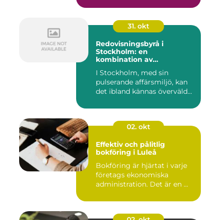
31. okt
Redovisningsbyrå i
Stockholm: en
kombination av
professionalism och
I Stockholm, med sin
personlig service
pulserande affärsmiljö, kan
det ibland kännas överväld...
02. okt
Effektiv och pålitlig
bokföring i Luleå
Bokföring är hjärtat i varje
företags ekonomiska
administration. Det är en ...
02. okt