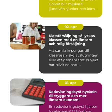
Golvet blir mjukare,
ljudnivån sjunker och käns...
02. apr
Klassförsäljning så lyckas
klassen med en lönsam
och rolig försäljning
Att samla in pengar till
klassresan, skolavslutningen
eller ett gemensamt projekt
har blivit en natu...
01. apr
Redovisningsbyrå nyckeln
till tryggare och mer
lönsam ekonomi
En redovisningsbyrå hjälper
företagare att få ordning,