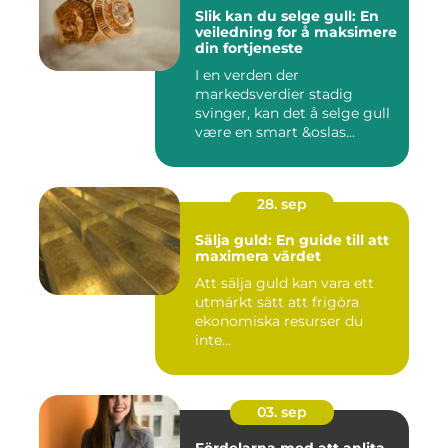
Slik kan du selge gull: En
veiledning for å maksimere
din fortjeneste
I en verden der
markedsverdier stadig
svinger, kan det å selge gull
være en smart &oslas...
28. sep
Sälja guld: En guide till att
maximera värdet
Att sälja guld kan vara ett
utmärkt sätt att frigöra
ekonomiska resurser du
inte...
03. sep