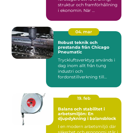
struktur och framförhållning
i ekonomin. När ...
04. mar
Robust teknik och
prestanda från Chicago
Pneumatic
Tryckluftsverktyg används i
dag inom allt från tung
industri och
fordonstillverkning till...
19. feb
Balans och stabilitet i
arbetsmiljön: En
djupdykning i balansblock
I en modern arbetsmiljö där
säkerhet och ergonomi står i