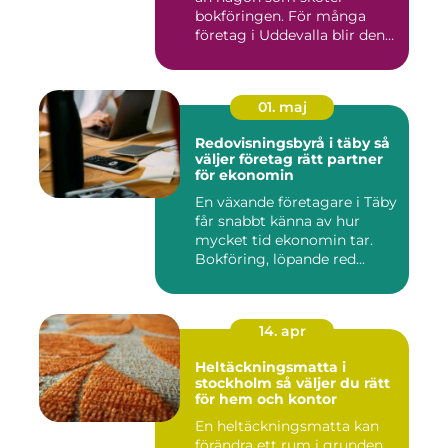
bokföringen. För många
företag i Uddevalla blir den
e...
01. maj
Redovisningsbyrå i täby så
väljer företag rätt partner
för ekonomin
En växande företagare i Täby
får snabbt känna av hur
mycket tid ekonomin tar.
Bokföring, löpande red...
14. apr
Heltäckningsmatta i
stockholm så väljer du rätt
för hem och kontor
En heltäckningsmatta kan
förändra ett rum i grunden.