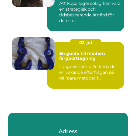
Att köpa lagerbolag kan vara
en strategisk och
tidsbesparande åtgärd för
den so...
02. jul
En guide till modern
färgborttagning
I dagens samhälle finns det
en växande efterfrågan på
hållbara metoder f...
Adress