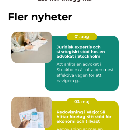
Fler nyheter
01. aug
Juridisk expertis och
strategiskt stöd hos en
advokat i Stockholm
Att anlita en advokat i
Stockholm är ofta den mest
effektiva vägen för att
navigera g...
03. maj
Redovisning i Växjö: Så
hittar företag rätt stöd för
ekonomi och tillväxt
Redovisning är mer än