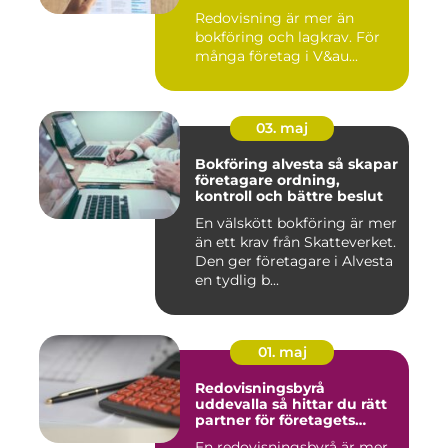
Redovisning är mer än
bokföring och lagkrav. För
många företag i V&au...
03. maj
Bokföring alvesta så skapar
företagare ordning,
kontroll och bättre beslut
En välskött bokföring är mer
än ett krav från Skatteverket.
Den ger företagare i Alvesta
en tydlig b...
01. maj
Redovisningsbyrå
uddevalla så hittar du rätt
partner för företagets
ekonomi
En redovisningsbyrå är mer