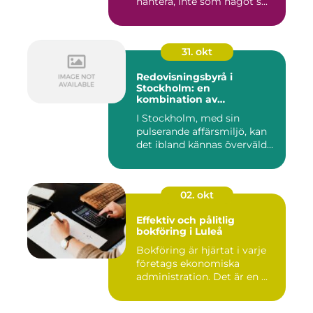
hantera, inte som något s...
31. okt
Redovisningsbyrå i
Stockholm: en
kombination av
professionalism och
I Stockholm, med sin
personlig service
pulserande affärsmiljö, kan
det ibland kännas överväld...
02. okt
Effektiv och pålitlig
bokföring i Luleå
Bokföring är hjärtat i varje
företags ekonomiska
administration. Det är en ...