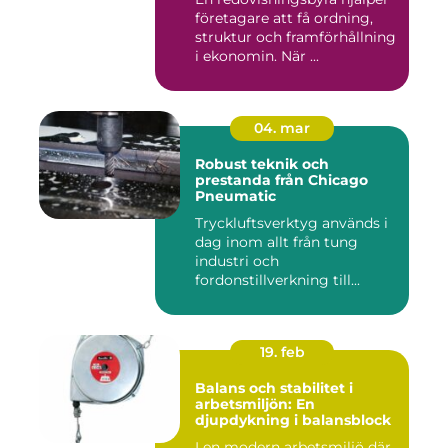
företagare att få ordning,
struktur och framförhållning
i ekonomin. När ...
04. mar
Robust teknik och
prestanda från Chicago
Pneumatic
Tryckluftsverktyg används i
dag inom allt från tung
industri och
fordonstillverkning till...
19. feb
Balans och stabilitet i
arbetsmiljön: En
djupdykning i balansblock
I en modern arbetsmiljö där