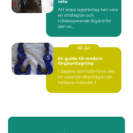
veta
Att köpa lagerbolag kan vara
en strategisk och
tidsbesparande åtgärd för
den so...
02. jul
En guide till modern
färgborttagning
I dagens samhälle finns det
en växande efterfrågan på
hållbara metoder f...