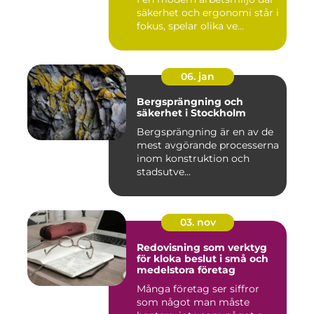
säkerhet och ergonomi står i
fokus, spelar olika ve...
06. jan
Bergsprängning och
säkerhet i Stockholm
Bergsprängning är en av de
mest avgörande processerna
inom konstruktion och
stadsutve...
03. nov
Redovisning som verktyg
för kloka beslut i små och
medelstora företag
Många företag ser siffror
som något man måste