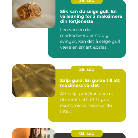
29. sep
Slik kan du selge gull: En
veiledning for å maksimere
din fortjeneste
I en verden der
markedsverdier stadig
svinger, kan det å selge gull
være en smart &oslas...
28. sep
Sälja guld: En guide till att
maximera värdet
Att sälja guld kan vara ett
utmärkt sätt att frigöra
ekonomiska resurser du
inte...
03. sep