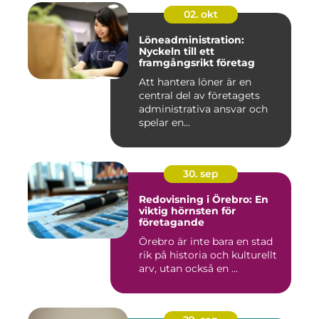
02. okt
Löneadministration:
Nyckeln till ett
framgångsrikt företag
Att hantera löner är en
central del av företagets
administrativa ansvar och
spelar en...
30. sep
Redovisning i Örebro: En
viktig hörnsten för
företagande
Örebro är inte bara en stad
rik på historia och kulturellt
arv, utan också en ...