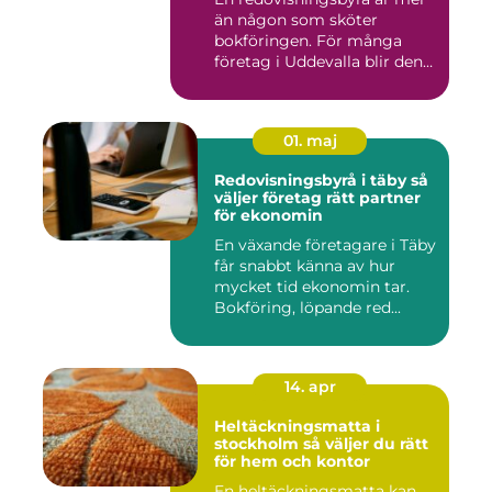
än någon som sköter
bokföringen. För många
företag i Uddevalla blir den
e...
01. maj
Redovisningsbyrå i täby så
väljer företag rätt partner
för ekonomin
En växande företagare i Täby
får snabbt känna av hur
mycket tid ekonomin tar.
Bokföring, löpande red...
14. apr
Heltäckningsmatta i
stockholm så väljer du rätt
för hem och kontor
En heltäckningsmatta kan