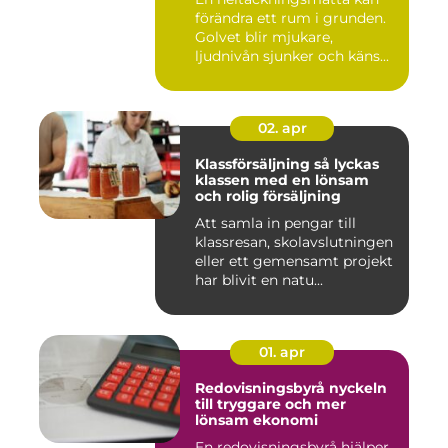
förändra ett rum i grunden.
Golvet blir mjukare,
ljudnivån sjunker och käns...
02. apr
Klassförsäljning så lyckas
klassen med en lönsam
och rolig försäljning
Att samla in pengar till
klassresan, skolavslutningen
eller ett gemensamt projekt
har blivit en natu...
01. apr
Redovisningsbyrå nyckeln
till tryggare och mer
lönsam ekonomi
En redovisningsbyrå hjälper