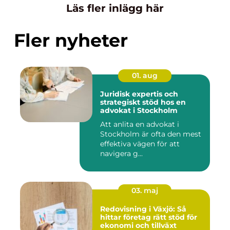
Läs fler inlägg här
Fler nyheter
01. aug
Juridisk expertis och
strategiskt stöd hos en
advokat i Stockholm
Att anlita en advokat i
Stockholm är ofta den mest
effektiva vägen för att
navigera g...
03. maj
Redovisning i Växjö: Så
hittar företag rätt stöd för
ekonomi och tillväxt