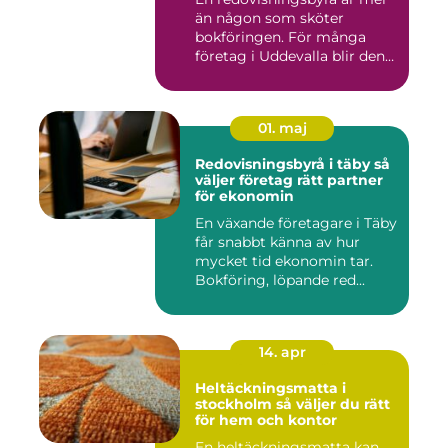
än någon som sköter
bokföringen. För många
företag i Uddevalla blir den
e...
01. maj
Redovisningsbyrå i täby så
väljer företag rätt partner
för ekonomin
En växande företagare i Täby
får snabbt känna av hur
mycket tid ekonomin tar.
Bokföring, löpande red...
14. apr
Heltäckningsmatta i
stockholm så väljer du rätt
för hem och kontor
En heltäckningsmatta kan