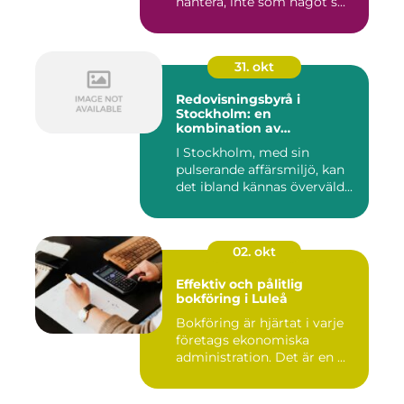
hantera, inte som något s...
31. okt
Redovisningsbyrå i
Stockholm: en
kombination av
professionalism och
I Stockholm, med sin
personlig service
pulserande affärsmiljö, kan
det ibland kännas överväld...
02. okt
Effektiv och pålitlig
bokföring i Luleå
Bokföring är hjärtat i varje
företags ekonomiska
administration. Det är en ...