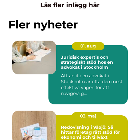
Läs fler inlägg här
Fler nyheter
01. aug
Juridisk expertis och
strategiskt stöd hos en
advokat i Stockholm
Att anlita en advokat i
Stockholm är ofta den mest
effektiva vägen för att
navigera g...
03. maj
Redovisning i Växjö: Så
hittar företag rätt stöd för
ekonomi och tillväxt