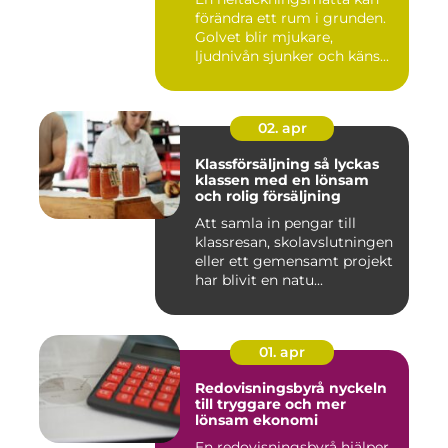
förändra ett rum i grunden.
Golvet blir mjukare,
ljudnivån sjunker och käns...
02. apr
Klassförsäljning så lyckas
klassen med en lönsam
och rolig försäljning
Att samla in pengar till
klassresan, skolavslutningen
eller ett gemensamt projekt
har blivit en natu...
01. apr
Redovisningsbyrå nyckeln
till tryggare och mer
lönsam ekonomi
En redovisningsbyrå hjälper