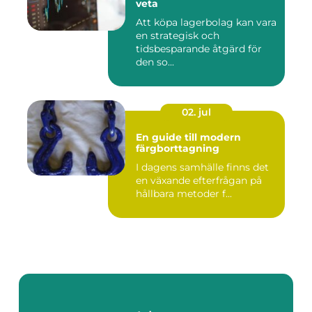
veta
Att köpa lagerbolag kan vara
en strategisk och
tidsbesparande åtgärd för
den so...
02. jul
En guide till modern
färgborttagning
I dagens samhälle finns det
en växande efterfrågan på
hållbara metoder f...