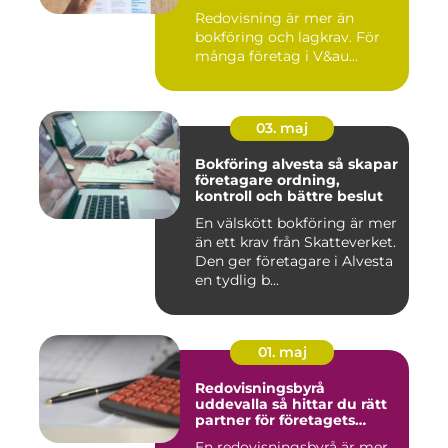
Redovisning är mer än
bokföring och lagkrav. För
många företag i V&au...
03. maj
Bokföring alvesta så skapar
företagare ordning,
kontroll och bättre beslut
En välskött bokföring är mer
än ett krav från Skatteverket.
Den ger företagare i Alvesta
en tydlig b...
01. maj
Redovisningsbyrå
uddevalla så hittar du rätt
partner för företagets
ekonomi
En redovisningsbyrå är mer