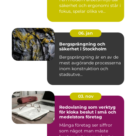
säkerhet och ergonomi står i
fokus, spelar olika ve...
06. jan
Bergsprängning och
säkerhet i Stockholm
Bergsprängning är en av de
mest avgörande processerna
inom konstruktion och
stadsutve...
03. nov
Redovisning som verktyg
för kloka beslut i små och
medelstora företag
Många företag ser siffror
som något man måste