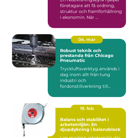
företagare att få ordning,
struktur och framförhållning
i ekonomin. När ...
04. mar
Robust teknik och
prestanda från Chicago
Pneumatic
Tryckluftsverktyg används i
dag inom allt från tung
industri och
fordonstillverkning till...
19. feb
Balans och stabilitet i
arbetsmiljön: En
djupdykning i balansblock
I en modern arbetsmiljö där