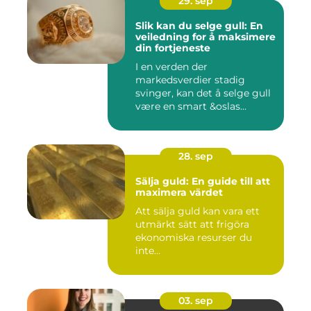
29. sep
Slik kan du selge gull: En
veiledning for å maksimere
din fortjeneste
I en verden der
markedsverdier stadig
svinger, kan det å selge gull
være en smart &oslas...
28. sep
Sälja guld: En guide till att
maximera värdet
Att sälja guld kan vara ett
utmärkt sätt att frigöra
ekonomiska resurser du
inte...
03. sep