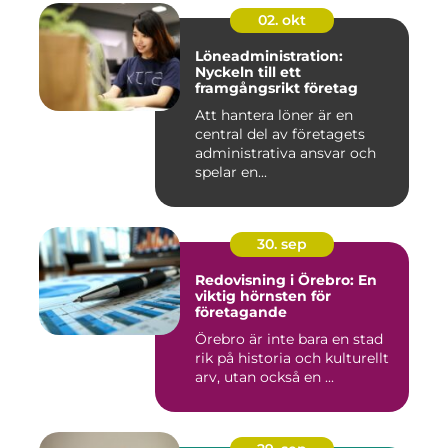
02. okt
Löneadministration:
Nyckeln till ett
framgångsrikt företag
Att hantera löner är en
central del av företagets
administrativa ansvar och
spelar en...
30. sep
Redovisning i Örebro: En
viktig hörnsten för
företagande
Örebro är inte bara en stad
rik på historia och kulturellt
arv, utan också en ...