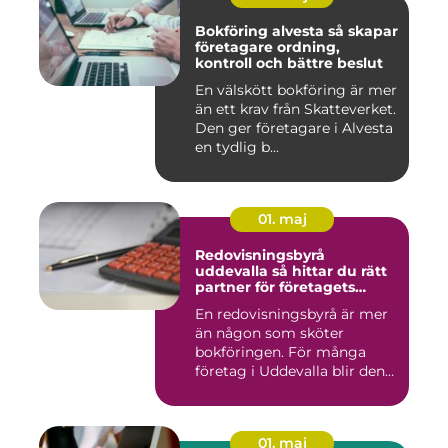
Bokföring alvesta så skapar
företagare ordning,
kontroll och bättre beslut
En välskött bokföring är mer
än ett krav från Skatteverket.
Den ger företagare i Alvesta
en tydlig b...
01. maj
Redovisningsbyrå
uddevalla så hittar du rätt
partner för företagets
ekonomi
En redovisningsbyrå är mer
än någon som sköter
bokföringen. För många
företag i Uddevalla blir den
e...
01. maj