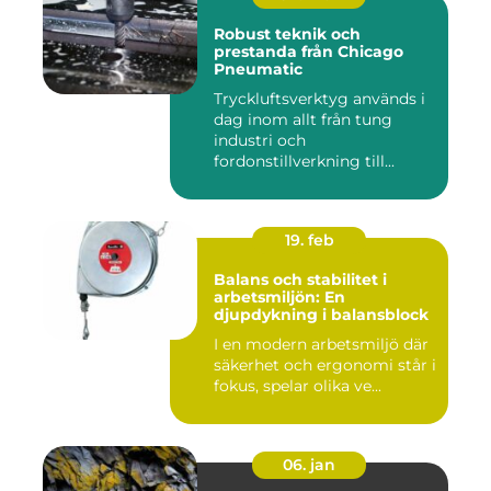
Robust teknik och
prestanda från Chicago
Pneumatic
Tryckluftsverktyg används i
dag inom allt från tung
industri och
fordonstillverkning till...
19. feb
Balans och stabilitet i
arbetsmiljön: En
djupdykning i balansblock
I en modern arbetsmiljö där
säkerhet och ergonomi står i
fokus, spelar olika ve...
06. jan