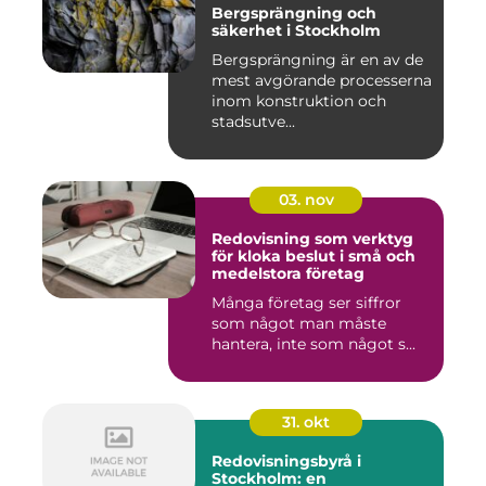
Bergsprängning och
säkerhet i Stockholm
Bergsprängning är en av de
mest avgörande processerna
inom konstruktion och
stadsutve...
03. nov
Redovisning som verktyg
för kloka beslut i små och
medelstora företag
Många företag ser siffror
som något man måste
hantera, inte som något s...
31. okt
Redovisningsbyrå i
Stockholm: en