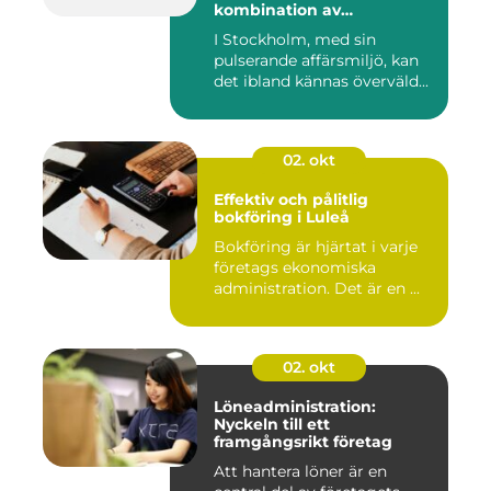
kombination av
professionalism och
I Stockholm, med sin
personlig service
pulserande affärsmiljö, kan
det ibland kännas överväld...
02. okt
Effektiv och pålitlig
bokföring i Luleå
Bokföring är hjärtat i varje
företags ekonomiska
administration. Det är en ...
02. okt
Löneadministration:
Nyckeln till ett
framgångsrikt företag
Att hantera löner är en