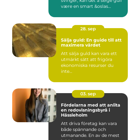
svinger, kan det å selge gull
være en smart &oslas...
28. sep
Sälja guld: En guide till att
maximera värdet
Att sälja guld kan vara ett
utmärkt sätt att frigöra
ekonomiska resurser du
inte...
03. sep
Fördelarna med att anlita
en redovisningsbyrå i
Hässleholm
Att driva företag kan vara
både spännande och
utmanande. En av de mest