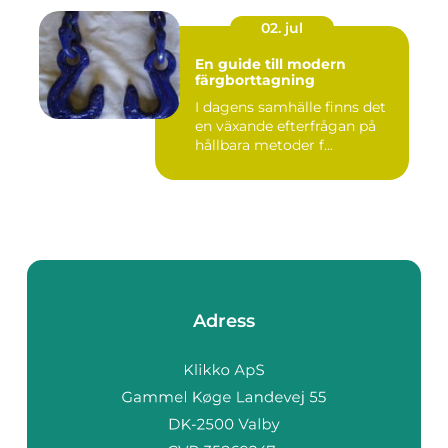
02. jul
En guide till modern
färgborttagning
I dagens samhälle finns det
en växande efterfrågan på
hållbara metoder f...
Adress