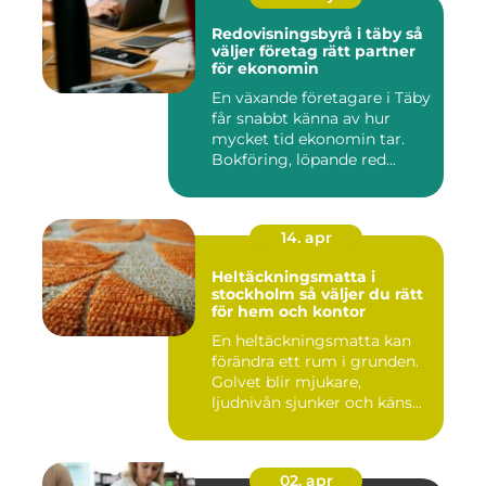
Redovisningsbyrå i täby så
väljer företag rätt partner
för ekonomin
En växande företagare i Täby
får snabbt känna av hur
mycket tid ekonomin tar.
Bokföring, löpande red...
14. apr
Heltäckningsmatta i
stockholm så väljer du rätt
för hem och kontor
En heltäckningsmatta kan
förändra ett rum i grunden.
Golvet blir mjukare,
ljudnivån sjunker och käns...
02. apr