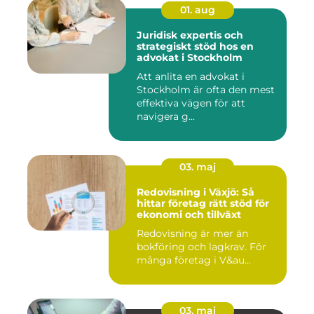
01. aug
Juridisk expertis och
strategiskt stöd hos en
advokat i Stockholm
Att anlita en advokat i
Stockholm är ofta den mest
effektiva vägen för att
navigera g...
03. maj
Redovisning i Växjö: Så
hittar företag rätt stöd för
ekonomi och tillväxt
Redovisning är mer än
bokföring och lagkrav. För
många företag i V&au...
03. maj