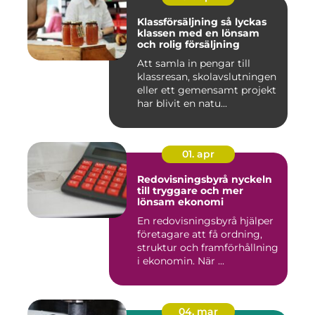
Klassförsäljning så lyckas
klassen med en lönsam
och rolig försäljning
Att samla in pengar till
klassresan, skolavslutningen
eller ett gemensamt projekt
har blivit en natu...
01. apr
Redovisningsbyrå nyckeln
till tryggare och mer
lönsam ekonomi
En redovisningsbyrå hjälper
företagare att få ordning,
struktur och framförhållning
i ekonomin. När ...
04. mar