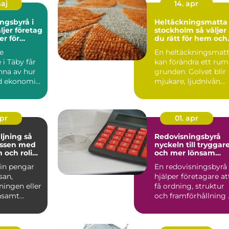
maj
14. apr
ngsbyrå i
Heltäckningsmatta 
stockholm så väljer
er för
du rätt för hem och
n
kontor
e
En heltäckningsmat
 i Täby får
kan förändra ett rum
nna av hur
grunden. Golvet blir
d ekonomin
mjukare, ljudnivån
ring,
sjunker och käns...
d...
apr
01. apr
jning så
Redovisningsbyrå
assen med
nyckeln till tryggar
 och rolig
och mer lönsam
g
ekonomi
 in pengar
En redovisningsbyrå
esan,
hjälper företagare at
ningen eller
få ordning, struktur
nsamt
och framförhållning 
 blivit en
ekonomin. När ...