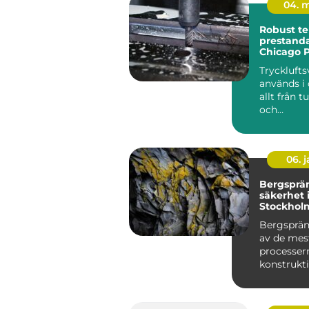
04. 
Robust te
prestanda
Chicago 
Tryckluft
används i
allt från t
och
fordonstil
till...
06. 
Bergsprä
säkerhet 
Stockhol
Bergsprän
av de mes
processer
konstrukt
stadsutve..