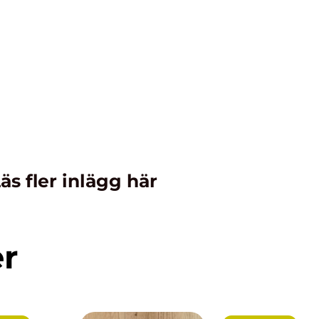
äs fler inlägg här
er