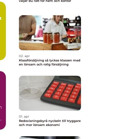
väljer du rätt för hem och kontor
t
02. apr
Klassförsäljning så lyckas klassen med
en lönsam och rolig försäljning
m
01. apr
Redovisningsbyrå nyckeln till tryggare
.
och mer lönsam ekonomi