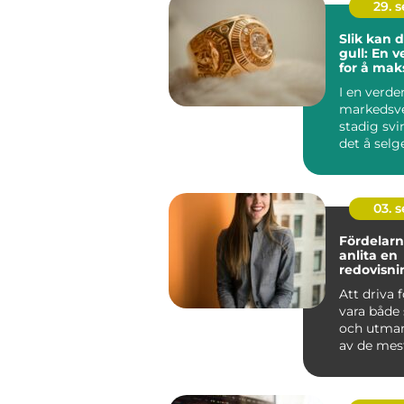
29. 
Slik kan 
gull: En 
for å mak
fortjenes
I en verde
markedsve
stadig svi
det å selg
en smart &
03. 
Fördelarn
anlita en
redovisni
Hässleho
Att driva 
vara både
och utman
av de mest
aspe...