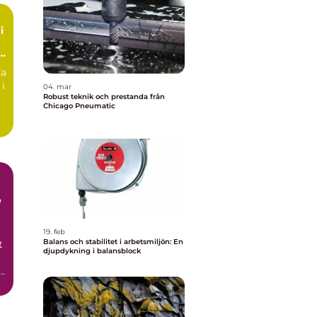
i
ta
 i
04. mar
Robust teknik och prestanda från
Chicago Pneumatic
e
19. feb
Balans och stabilitet i arbetsmiljön: En
t
djupdykning i balansblock
i