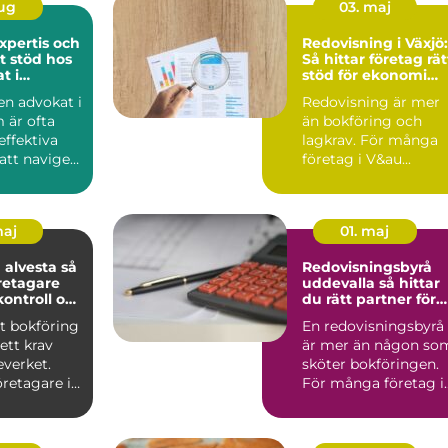
aug
03. maj
expertis och
Redovisning i Växjö:
t stöd hos
Så hittar företag rät
t i
stöd för ekonomi
m
och tillväxt
 en advokat i
Redovisning är mer
 är ofta
än bokföring och
effektiva
lagkrav. För många
att navigera
företag i V&au...
maj
01. maj
alvesta så
Redovisningsbyrå
retagare
uddevalla så hittar
kontroll och
du rätt partner för
slut
företagets ekonomi
t bokföring
En redovisningsbyrå
ett krav
är mer än någon so
everket.
sköter bokföringen.
retagare i
För många företag i
tydlig b...
Uddevalla blir den e..