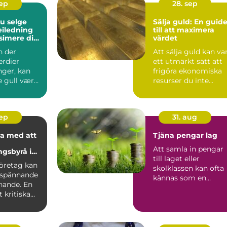
sep
28. sep
du selge
Sälja guld: En guid
veiledning
till att maximera
simere din
värdet
te
n der
Att sälja guld kan va
rdier
ett utmärkt sätt att
nger, kan
frigöra ekonomiska
e gull være
resurser du inte...
oslas...
sep
31. aug
a med att
Tjäna pengar lag
Att samla in pengar
ngsbyrå i
till laget eller
lm
företag kan
skolklassen kan ofta
 spännande
kännas som en
ande. En
utmaning, men rätt..
 kritiska