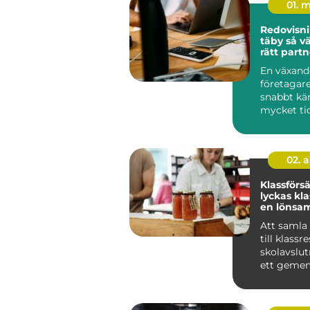
01. 
Redovisni
täby så väljer företag
rätt partn
ekonomi
En växand
företagare
snabbt kä
mycket ti
tar. Bokfö
löpande re
02. 
Klassförsäl
lyckas kl
en lönsam
försäljnin
Att samla
till klassr
skolavslut
ett geme
projekt har
natu...