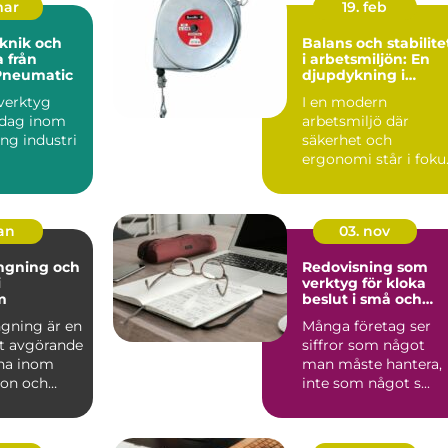
mar
19. feb
knik och
Balans och stabilite
 från
i arbetsmiljön: En
Pneumatic
djupdykning i
balansblock
sverktyg
I en modern
 dag inom
arbetsmiljö där
ung industri
säkerhet och
ergonomi står i foku
lverkning
spelar olika ve...
jan
03. nov
ngning och
Redovisning som
i
verktyg för kloka
m
beslut i små och
medelstora företag
gning är en
Många företag ser
t avgörande
siffror som något
na inom
man måste hantera,
ion och
inte som något s...
.