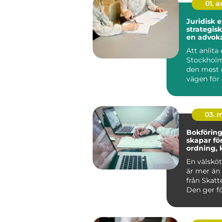
01. 
Juridisk 
strategisk
en advoka
Stockhol
Att anlita
Stockholm
den mest 
vägen för 
g...
03. 
Bokföring 
skapar fö
ordning, 
bättre be
En välsköt
är mer än 
från Skatt
Den ger fö
Alvesta en 