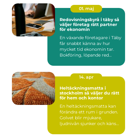
01. maj
Redovisningsbyrå i täby så
väljer företag rätt partner
för ekonomin
En växande företagare i Täby
får snabbt känna av hur
mycket tid ekonomin tar.
Bokföring, löpande red...
14. apr
Heltäckningsmatta i
stockholm så väljer du rätt
för hem och kontor
En heltäckningsmatta kan
förändra ett rum i grunden.
Golvet blir mjukare,
ljudnivån sjunker och käns...