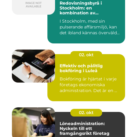
Redovisningsbyrå i
Stockholm: en
kombination av
professionalism och
I Stockholm, med sin
personlig service
pulserande affärsmiljö, kan
det ibland kännas överväld...
02. okt
Effektiv och pålitlig
bokföring i Luleå
Bokföring är hjärtat i varje
företags ekonomiska
administration. Det är en ...
02. okt
Löneadministration:
Nyckeln till ett
framgångsrikt företag