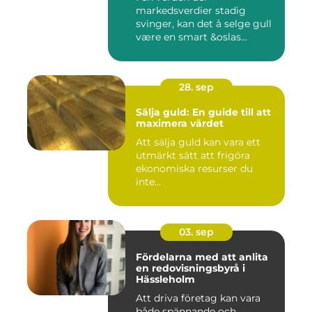
markedsverdier stadig
svinger, kan det å selge gull
være en smart &oslas...
28. sep
Sälja guld: En guide till att
maximera värdet
Att sälja guld kan vara ett
utmärkt sätt att frigöra
ekonomiska resurser du
inte...
03. sep
Fördelarna med att anlita
en redovisningsbyrå i
Hässleholm
Att driva företag kan vara
både spännande och