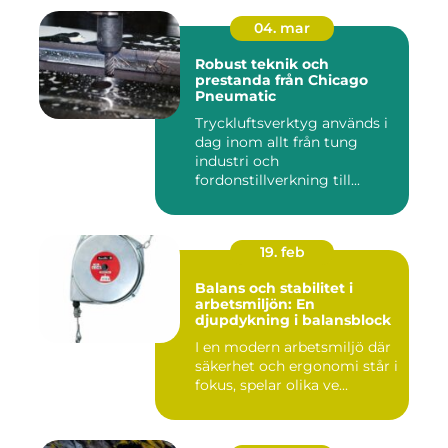
04. mar
Robust teknik och
prestanda från Chicago
Pneumatic
Tryckluftsverktyg används i
dag inom allt från tung
industri och
fordonstillverkning till...
19. feb
Balans och stabilitet i
arbetsmiljön: En
djupdykning i balansblock
I en modern arbetsmiljö där
säkerhet och ergonomi står i
fokus, spelar olika ve...