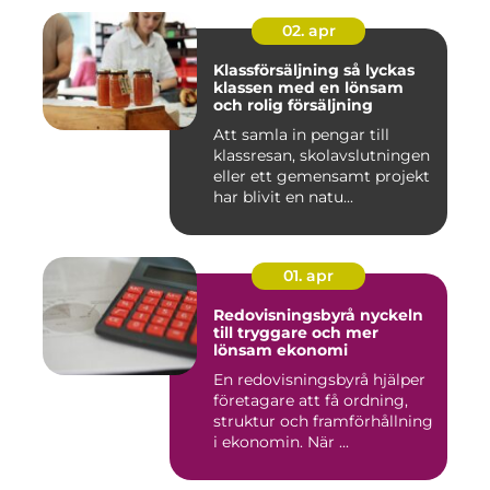
02. apr
Klassförsäljning så lyckas
klassen med en lönsam
och rolig försäljning
Att samla in pengar till
klassresan, skolavslutningen
eller ett gemensamt projekt
har blivit en natu...
01. apr
Redovisningsbyrå nyckeln
till tryggare och mer
lönsam ekonomi
En redovisningsbyrå hjälper
företagare att få ordning,
struktur och framförhållning
i ekonomin. När ...