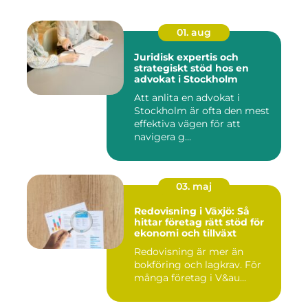
01. aug
Juridisk expertis och
strategiskt stöd hos en
advokat i Stockholm
Att anlita en advokat i
Stockholm är ofta den mest
effektiva vägen för att
navigera g...
03. maj
Redovisning i Växjö: Så
hittar företag rätt stöd för
ekonomi och tillväxt
Redovisning är mer än
bokföring och lagkrav. För
många företag i V&au...