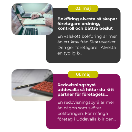
03. maj
Bokföring alvesta så skapar
företagare ordning,
kontroll och bättre beslut
En välskött bokföring är mer
än ett krav från Skatteverket.
Den ger företagare i Alvesta
en tydlig b...
01. maj
Redovisningsbyrå
uddevalla så hittar du rätt
partner för företagets
ekonomi
En redovisningsbyrå är mer
än någon som sköter
bokföringen. För många
företag i Uddevalla blir den
e...