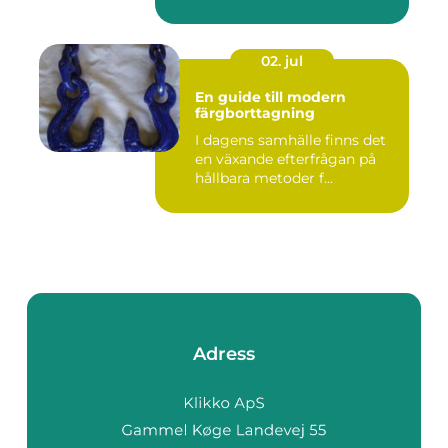
02. jul
En guide till modern
färgborttagning
I dagens samhälle finns det
en växande efterfrågan på
hållbara metoder f...
Adress