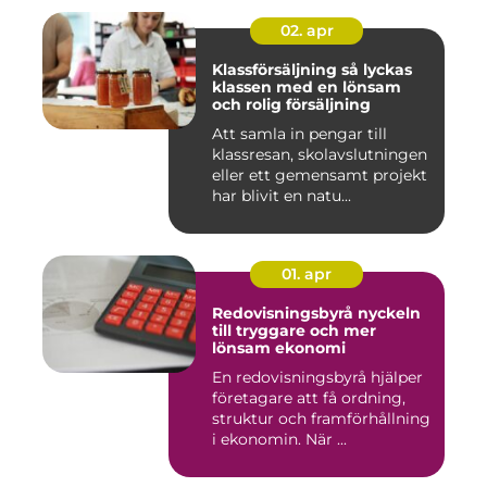
02. apr
Klassförsäljning så lyckas
klassen med en lönsam
och rolig försäljning
Att samla in pengar till
klassresan, skolavslutningen
eller ett gemensamt projekt
har blivit en natu...
01. apr
Redovisningsbyrå nyckeln
till tryggare och mer
lönsam ekonomi
En redovisningsbyrå hjälper
företagare att få ordning,
struktur och framförhållning
i ekonomin. När ...