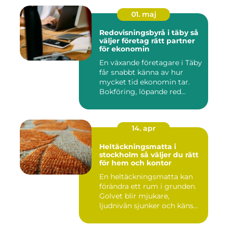
01. maj
Redovisningsbyrå i täby så
väljer företag rätt partner
för ekonomin
En växande företagare i Täby
får snabbt känna av hur
mycket tid ekonomin tar.
Bokföring, löpande red...
14. apr
Heltäckningsmatta i
stockholm så väljer du rätt
för hem och kontor
En heltäckningsmatta kan
förändra ett rum i grunden.
Golvet blir mjukare,
ljudnivån sjunker och käns...