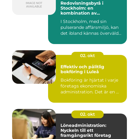
Redovisningsbyrå i
Stockholm: en
kombination av
professionalism och
I Stockholm, med sin
personlig service
pulserande affärsmiljö, kan
det ibland kännas överväld...
02. okt
Effektiv och pålitlig
bokföring i Luleå
Bokföring är hjärtat i varje
företags ekonomiska
administration. Det är en ...
02. okt
Löneadministration:
Nyckeln till ett
framgångsrikt företag