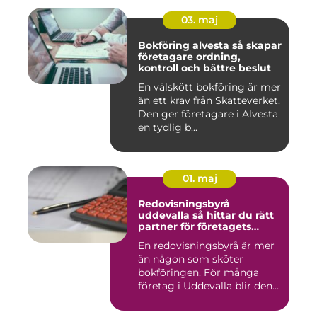
03. maj
Bokföring alvesta så skapar
företagare ordning,
kontroll och bättre beslut
En välskött bokföring är mer
än ett krav från Skatteverket.
Den ger företagare i Alvesta
en tydlig b...
01. maj
Redovisningsbyrå
uddevalla så hittar du rätt
partner för företagets
ekonomi
En redovisningsbyrå är mer
än någon som sköter
bokföringen. För många
företag i Uddevalla blir den
e...