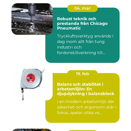
04. mar
Robust teknik och
prestanda från Chicago
Pneumatic
Tryckluftsverktyg används i
dag inom allt från tung
industri och
fordonstillverkning till...
19. feb
Balans och stabilitet i
arbetsmiljön: En
djupdykning i balansblock
I en modern arbetsmiljö där
säkerhet och ergonomi står i
fokus, spelar olika ve...