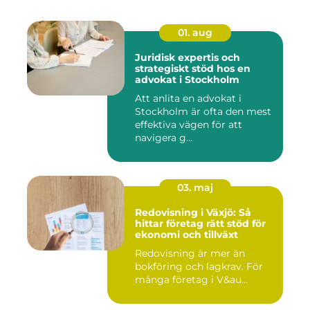
01. aug
Juridisk expertis och
strategiskt stöd hos en
advokat i Stockholm
Att anlita en advokat i
Stockholm är ofta den mest
effektiva vägen för att
navigera g...
03. maj
Redovisning i Växjö: Så
hittar företag rätt stöd för
ekonomi och tillväxt
Redovisning är mer än
bokföring och lagkrav. För
många företag i V&au...