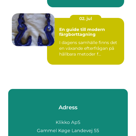
02. jul
En guide till modern
färgborttagning
I dagens samhälle finns det
en växande efterfrågan på
hållbara metoder f...
Adress