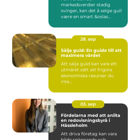
markedsverdier stadig
svinger, kan det å selge gull
være en smart &oslas...
28. sep
Sälja guld: En guide till att
maximera värdet
Att sälja guld kan vara ett
utmärkt sätt att frigöra
ekonomiska resurser du
inte...
03. sep
Fördelarna med att anlita
en redovisningsbyrå i
Hässleholm
Att driva företag kan vara
både spännande och