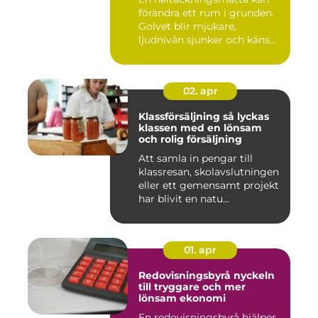
förändra ett rum i grunden.
Golvet blir mjukare,
ljudnivån sjunker och käns...
02. apr
Klassförsäljning så lyckas
klassen med en lönsam
och rolig försäljning
Att samla in pengar till
klassresan, skolavslutningen
eller ett gemensamt projekt
har blivit en natu...
01. apr
Redovisningsbyrå nyckeln
till tryggare och mer
lönsam ekonomi
En redovisningsbyrå hjälper