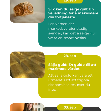
29. sep
Slik kan du selge gull: En
veiledning for å maksimere
din fortjeneste
I en verden der
markedsverdier stadig
svinger, kan det å selge gull
være en smart &oslas...
28. sep
Sälja guld: En guide till att
maximera värdet
Att sälja guld kan vara ett
utmärkt sätt att frigöra
ekonomiska resurser du
inte...
03. sep