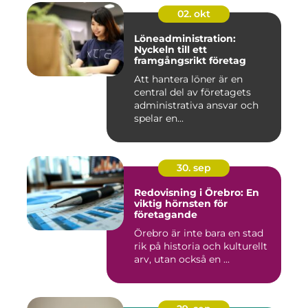
02. okt
Löneadministration:
Nyckeln till ett
framgångsrikt företag
Att hantera löner är en
central del av företagets
administrativa ansvar och
spelar en...
30. sep
Redovisning i Örebro: En
viktig hörnsten för
företagande
Örebro är inte bara en stad
rik på historia och kulturellt
arv, utan också en ...