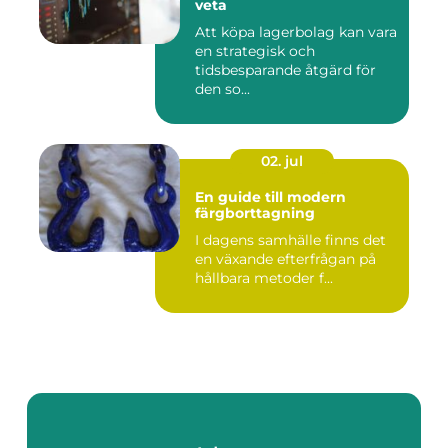
veta
Att köpa lagerbolag kan vara
en strategisk och
tidsbesparande åtgärd för
den so...
02. jul
En guide till modern
färgborttagning
I dagens samhälle finns det
en växande efterfrågan på
hållbara metoder f...