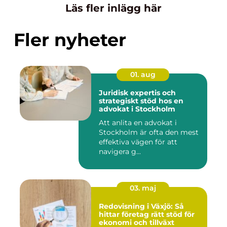
Läs fler inlägg här
Fler nyheter
01. aug
Juridisk expertis och
strategiskt stöd hos en
advokat i Stockholm
Att anlita en advokat i
Stockholm är ofta den mest
effektiva vägen för att
navigera g...
03. maj
Redovisning i Växjö: Så
hittar företag rätt stöd för
ekonomi och tillväxt