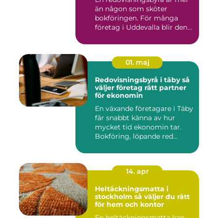
än någon som sköter
bokföringen. För många
företag i Uddevalla blir den
e...
01. maj
Redovisningsbyrå i täby så
väljer företag rätt partner
för ekonomin
En växande företagare i Täby
får snabbt känna av hur
mycket tid ekonomin tar.
Bokföring, löpande red...
14. apr
Heltäckningsmatta i
stockholm så väljer du rätt
för hem och kontor
En heltäckningsmatta kan