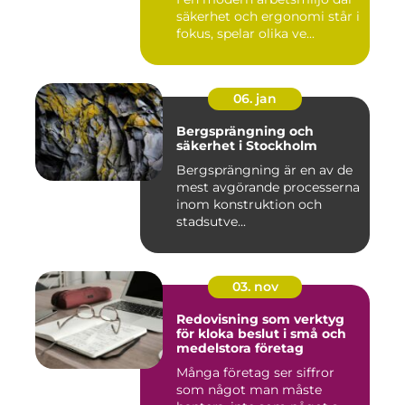
säkerhet och ergonomi står i
fokus, spelar olika ve...
06. jan
Bergsprängning och
säkerhet i Stockholm
Bergsprängning är en av de
mest avgörande processerna
inom konstruktion och
stadsutve...
03. nov
Redovisning som verktyg
för kloka beslut i små och
medelstora företag
Många företag ser siffror
som något man måste