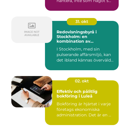
hantera, inte som något s...
31. okt
Redovisningsbyrå i
Stockholm: en
kombination av
professionalism och
I Stockholm, med sin
personlig service
pulserande affärsmiljö, kan
det ibland kännas överväld...
02. okt
Effektiv och pålitlig
bokföring i Luleå
Bokföring är hjärtat i varje
företags ekonomiska
administration. Det är en ...