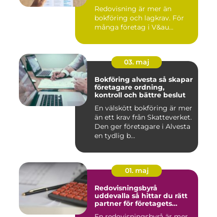
Redovisning är mer än
bokföring och lagkrav. För
många företag i V&au...
03. maj
Bokföring alvesta så skapar
företagare ordning,
kontroll och bättre beslut
En välskött bokföring är mer
än ett krav från Skatteverket.
Den ger företagare i Alvesta
en tydlig b...
01. maj
Redovisningsbyrå
uddevalla så hittar du rätt
partner för företagets
ekonomi
En redovisningsbyrå är mer