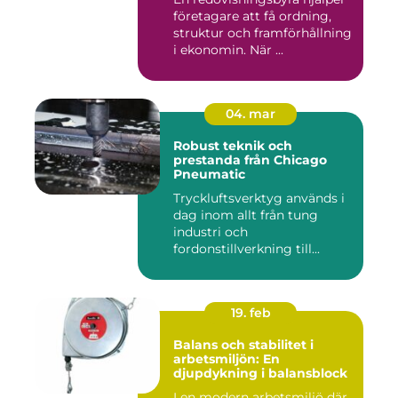
företagare att få ordning,
struktur och framförhållning
i ekonomin. När ...
04. mar
Robust teknik och
prestanda från Chicago
Pneumatic
Tryckluftsverktyg används i
dag inom allt från tung
industri och
fordonstillverkning till...
19. feb
Balans och stabilitet i
arbetsmiljön: En
djupdykning i balansblock
I en modern arbetsmiljö där