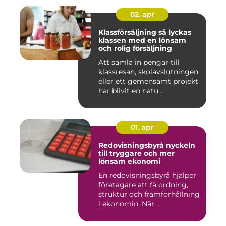
02. apr
Klassförsäljning så lyckas
klassen med en lönsam
och rolig försäljning
Att samla in pengar till
klassresan, skolavslutningen
eller ett gemensamt projekt
har blivit en natu...
01. apr
Redovisningsbyrå nyckeln
till tryggare och mer
lönsam ekonomi
En redovisningsbyrå hjälper
företagare att få ordning,
struktur och framförhållning
i ekonomin. När ...