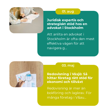
01. aug
Juridisk expertis och
strategiskt stöd hos en
advokat i Stockholm
Att anlita en advokat i
Stockholm är ofta den mest
effektiva vägen för att
navigera g...
03. maj
Redovisning i Växjö: Så
hittar företag rätt stöd för
ekonomi och tillväxt
Redovisning är mer än
bokföring och lagkrav. För
många företag i V&au...