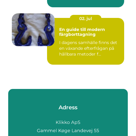
02. jul
En guide till modern
färgborttagning
I dagens samhälle finns det
en växande efterfrågan på
hållbara metoder f...
Adress