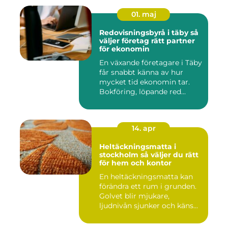
01. maj
Redovisningsbyrå i täby så
väljer företag rätt partner
för ekonomin
En växande företagare i Täby
får snabbt känna av hur
mycket tid ekonomin tar.
Bokföring, löpande red...
14. apr
Heltäckningsmatta i
stockholm så väljer du rätt
för hem och kontor
En heltäckningsmatta kan
förändra ett rum i grunden.
Golvet blir mjukare,
ljudnivån sjunker och käns...