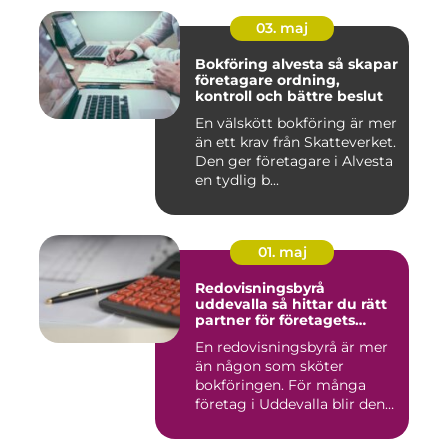
03. maj
Bokföring alvesta så skapar
företagare ordning,
kontroll och bättre beslut
En välskött bokföring är mer
än ett krav från Skatteverket.
Den ger företagare i Alvesta
en tydlig b...
01. maj
Redovisningsbyrå
uddevalla så hittar du rätt
partner för företagets
ekonomi
En redovisningsbyrå är mer
än någon som sköter
bokföringen. För många
företag i Uddevalla blir den
e...