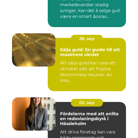
markedsverdier stadig
svinger, kan det å selge gull
være en smart &oslas...
28. sep
Sälja guld: En guide till att
maximera värdet
Att sälja guld kan vara ett
utmärkt sätt att frigöra
ekonomiska resurser du
inte...
03. sep
Fördelarna med att anlita
en redovisningsbyrå i
Hässleholm
Att driva företag kan vara
både spännande och