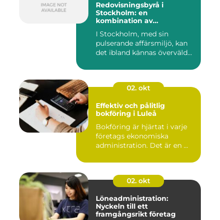
Redovisningsbyrå i
Stockholm: en
kombination av
professionalism och
I Stockholm, med sin
personlig service
pulserande affärsmiljö, kan
det ibland kännas överväld...
02. okt
Effektiv och pålitlig
bokföring i Luleå
Bokföring är hjärtat i varje
företags ekonomiska
administration. Det är en ...
02. okt
Löneadministration:
Nyckeln till ett
framgångsrikt företag