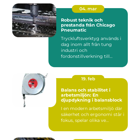
04. mar
Robust teknik och
prestanda från Chicago
Pneumatic
Tryckluftsverktyg används i
dag inom allt från tung
industri och
fordonstillverkning till...
19. feb
Balans och stabilitet i
arbetsmiljön: En
djupdykning i balansblock
I en modern arbetsmiljö där
säkerhet och ergonomi står i
fokus, spelar olika ve...