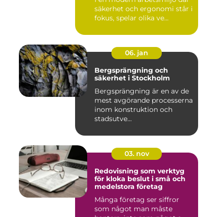
säkerhet och ergonomi står i
fokus, spelar olika ve...
06. jan
Bergsprängning och
säkerhet i Stockholm
Bergsprängning är en av de
mest avgörande processerna
inom konstruktion och
stadsutve...
03. nov
Redovisning som verktyg
för kloka beslut i små och
medelstora företag
Många företag ser siffror
som något man måste