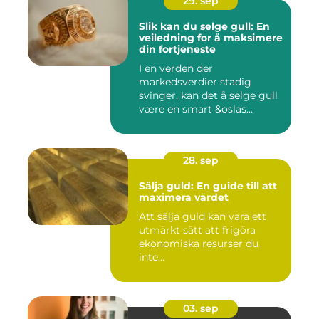
29. sep
Slik kan du selge gull: En
veiledning for å maksimere
din fortjeneste
I en verden der
markedsverdier stadig
svinger, kan det å selge gull
være en smart &oslas...
28. sep
Sälja guld: En guide till att
maximera värdet
Att sälja guld kan vara ett
utmärkt sätt att frigöra
ekonomiska resurser du
inte...
03. sep