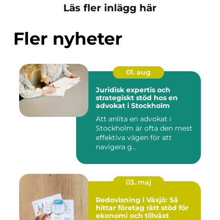
Läs fler inlägg här
Fler nyheter
01. aug
Juridisk expertis och
strategiskt stöd hos en
advokat i Stockholm
Att anlita en advokat i
Stockholm är ofta den mest
effektiva vägen för att
navigera g...
03. maj
Redovisning i Växjö: Så
hittar företag rätt stöd för
ekonomi och tillväxt