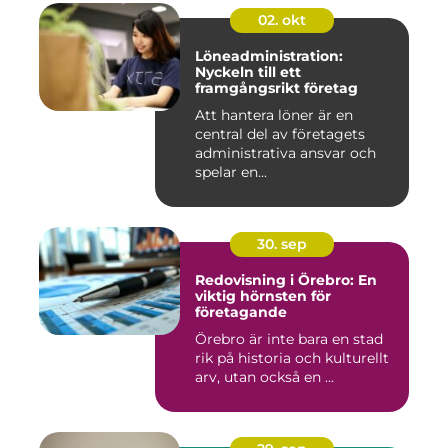
02. okt
Löneadministration:
Nyckeln till ett
framgångsrikt företag
Att hantera löner är en
central del av företagets
administrativa ansvar och
spelar en...
30. sep
Redovisning i Örebro: En
viktig hörnsten för
företagande
Örebro är inte bara en stad
rik på historia och kulturellt
arv, utan också en ...