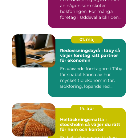
än någon som sköter
bokföringen. För många
företag i Uddevalla blir den
e...
01. maj
Redovisningsbyrå i täby så
väljer företag rätt partner
för ekonomin
En växande företagare i Täby
får snabbt känna av hur
mycket tid ekonomin tar.
Bokföring, löpande red...
14. apr
Heltäckningsmatta i
stockholm så väljer du rätt
för hem och kontor
En heltäckningsmatta kan