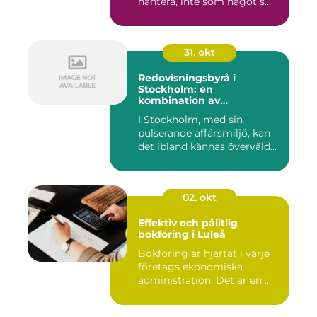
hantera, inte som något s...
31. okt
Redovisningsbyrå i
Stockholm: en
kombination av
professionalism och
I Stockholm, med sin
personlig service
pulserande affärsmiljö, kan
det ibland kännas överväld...
02. okt
Effektiv och pålitlig
bokföring i Luleå
Bokföring är hjärtat i varje
företags ekonomiska
administration. Det är en ...