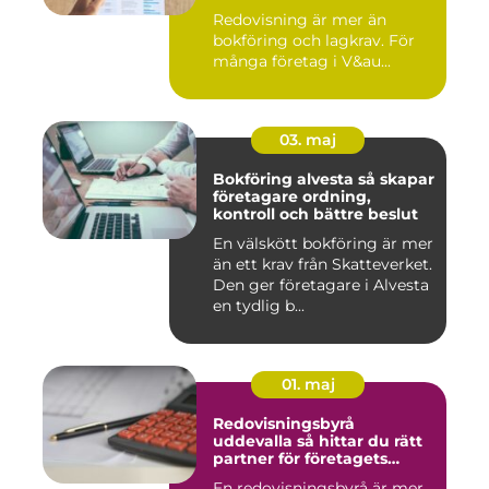
Redovisning är mer än
bokföring och lagkrav. För
många företag i V&au...
03. maj
Bokföring alvesta så skapar
företagare ordning,
kontroll och bättre beslut
En välskött bokföring är mer
än ett krav från Skatteverket.
Den ger företagare i Alvesta
en tydlig b...
01. maj
Redovisningsbyrå
uddevalla så hittar du rätt
partner för företagets
ekonomi
En redovisningsbyrå är mer