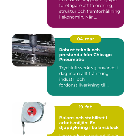
företagare att få ordning,
struktur och framförhållning
i ekonomin. När ...
04. mar
Robust teknik och
prestanda från Chicago
Pneumatic
Tryckluftsverktyg används i
dag inom allt från tung
industri och
fordonstillverkning till...
19. feb
Balans och stabilitet i
arbetsmiljön: En
djupdykning i balansblock
I en modern arbetsmiljö där