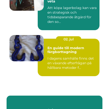
veta
Att köpa lagerbolag kan vara
en strategisk och
tidsbesparande åtgärd för
den so...
02. jul
En guide till modern
färgborttagning
I dagens samhälle finns det
en växande efterfrågan på
hållbara metoder f...