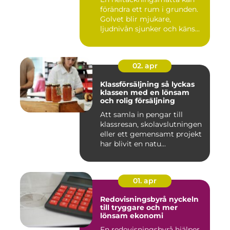
förändra ett rum i grunden.
Golvet blir mjukare,
ljudnivån sjunker och käns...
02. apr
Klassförsäljning så lyckas
klassen med en lönsam
och rolig försäljning
Att samla in pengar till
klassresan, skolavslutningen
eller ett gemensamt projekt
har blivit en natu...
01. apr
Redovisningsbyrå nyckeln
till tryggare och mer
lönsam ekonomi
En redovisningsbyrå hjälper