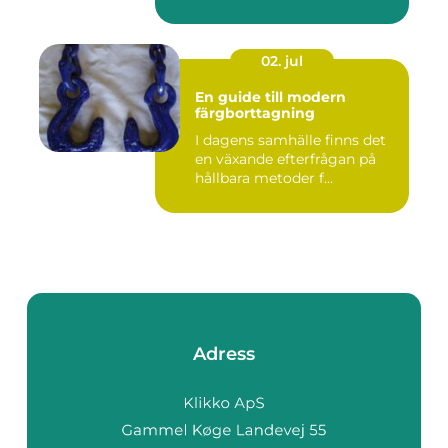
02. jul
En guide till modern
färgborttagning
I dagens samhälle finns det
en växande efterfrågan på
hållbara metoder f...
Adress