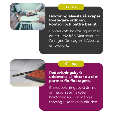
03. maj
Bokföring alvesta så skapar
företagare ordning,
kontroll och bättre beslut
En välskött bokföring är mer
än ett krav från Skatteverket.
Den ger företagare i Alvesta
en tydlig b...
01. maj
Redovisningsbyrå
uddevalla så hittar du rätt
partner för företagets
ekonomi
En redovisningsbyrå är mer
än någon som sköter
bokföringen. För många
företag i Uddevalla blir den
e...