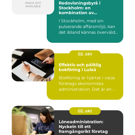
Redovisningsbyrå i
Stockholm: en
kombination av
professionalism och
I Stockholm, med sin
personlig service
pulserande affärsmiljö, kan
det ibland kännas överväld...
02. okt
Effektiv och pålitlig
bokföring i Luleå
Bokföring är hjärtat i varje
företags ekonomiska
administration. Det är en ...
02. okt
Löneadministration:
Nyckeln till ett
framgångsrikt företag