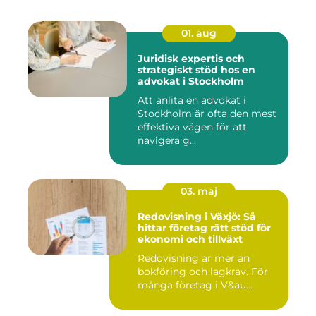
01. aug
Juridisk expertis och
strategiskt stöd hos en
advokat i Stockholm
Att anlita en advokat i
Stockholm är ofta den mest
effektiva vägen för att
navigera g...
03. maj
Redovisning i Växjö: Så
hittar företag rätt stöd för
ekonomi och tillväxt
Redovisning är mer än
bokföring och lagkrav. För
många företag i V&au...