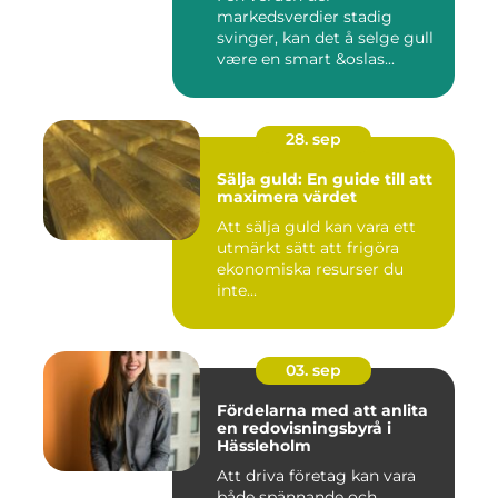
markedsverdier stadig
svinger, kan det å selge gull
være en smart &oslas...
28. sep
Sälja guld: En guide till att
maximera värdet
Att sälja guld kan vara ett
utmärkt sätt att frigöra
ekonomiska resurser du
inte...
03. sep
Fördelarna med att anlita
en redovisningsbyrå i
Hässleholm
Att driva företag kan vara
både spännande och