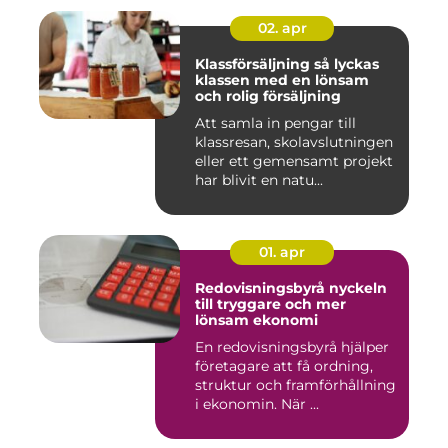
02. apr
Klassförsäljning så lyckas
klassen med en lönsam
och rolig försäljning
Att samla in pengar till
klassresan, skolavslutningen
eller ett gemensamt projekt
har blivit en natu...
01. apr
Redovisningsbyrå nyckeln
till tryggare och mer
lönsam ekonomi
En redovisningsbyrå hjälper
företagare att få ordning,
struktur och framförhållning
i ekonomin. När ...