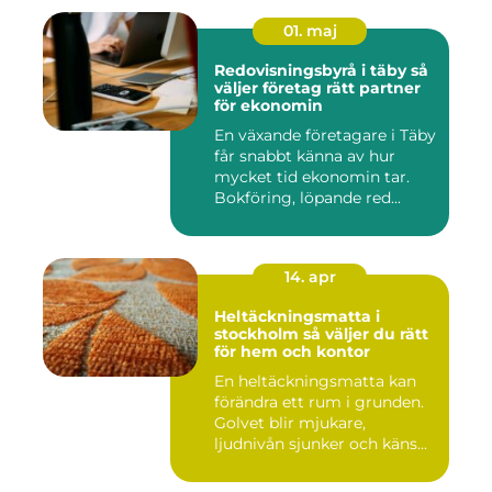
01. maj
Redovisningsbyrå i täby så
väljer företag rätt partner
för ekonomin
En växande företagare i Täby
får snabbt känna av hur
mycket tid ekonomin tar.
Bokföring, löpande red...
14. apr
Heltäckningsmatta i
stockholm så väljer du rätt
för hem och kontor
En heltäckningsmatta kan
förändra ett rum i grunden.
Golvet blir mjukare,
ljudnivån sjunker och käns...