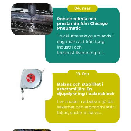
04. mar
Robust teknik och
prestanda från Chicago
Pneumatic
Tryckluftsverktyg används i
dag inom allt från tung
industri och
fordonstillverkning till...
19. feb
Balans och stabilitet i
arbetsmiljön: En
djupdykning i balansblock
I en modern arbetsmiljö där
säkerhet och ergonomi står i
fokus, spelar olika ve...