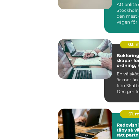
Stockhol
Att anlita
Stockholm
den mest 
vägen för 
g...
03. 
Bokföring 
skapar fö
ordning, 
bättre be
En välsköt
är mer än 
från Skatt
Den ger fö
Alvesta en 
01. 
Redovisni
täby så väljer företag
rätt partn