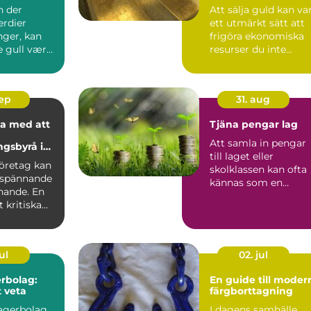
te
n der
Att sälja guld kan va
rdier
ett utmärkt sätt att
nger, kan
frigöra ekonomiska
e gull være
resurser du inte...
oslas...
sep
31. aug
a med att
Tjäna pengar lag
Att samla in pengar
ngsbyrå i
till laget eller
lm
företag kan
skolklassen kan ofta
 spännande
kännas som en
ande. En
utmaning, men rätt..
 kritiska
ul
02. jul
rbolag:
En guide till moder
t veta
färgborttagning
lagerbolag
I dagens samhälle