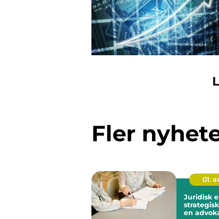
L
Fler nyhet
01. 
Juridisk 
strategisk
en advoka