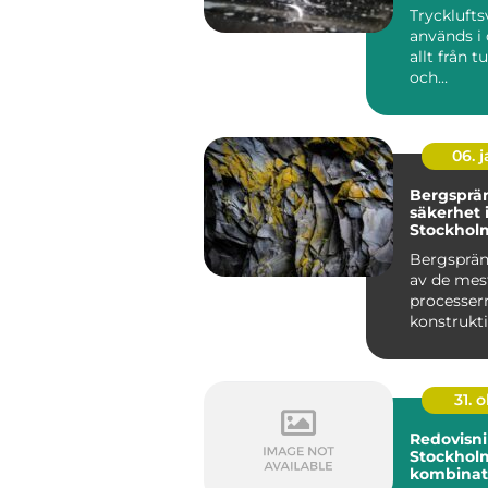
Tryckluft
används i
allt från t
och
fordonstil
till...
06. 
Bergsprä
säkerhet 
Stockhol
Bergsprän
av de mes
processer
konstrukt
stadsutve..
31. o
Redovisni
Stockhol
kombinat