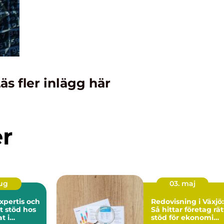
äs fler inlägg här
er
aug
03. maj
expertis och
Redovisning i Växjö:
t stöd hos
Så hittar företag rät
t i
stöd för ekonomi