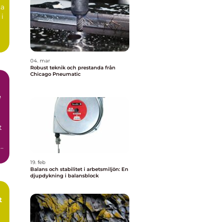
ta
 i
04. mar
Robust teknik och prestanda från
Chicago Pneumatic
e
t
i
19. feb
Balans och stabilitet i arbetsmiljön: En
djupdykning i balansblock
t