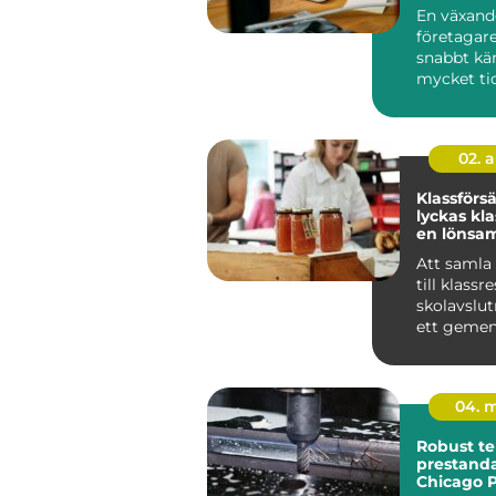
ekonomi
En växand
företagare
snabbt kä
mycket ti
tar. Bokfö
löpande re
02. 
Klassförsäl
lyckas kl
en lönsam
försäljnin
Att samla
till klassr
skolavslut
ett geme
projekt har
natu...
04. 
Robust te
prestanda
Chicago 