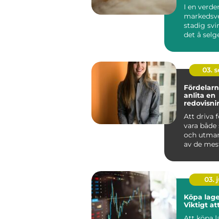
fortjenes
I en verde
markedsve
stadig svi
det å selg
en smart &
03. 
Fördelarn
anlita en
redovisni
Hässleho
Att driva 
vara både
och utman
av de mest
aspe...
03. j
Köpa lage
Viktigt at
Att köpa 