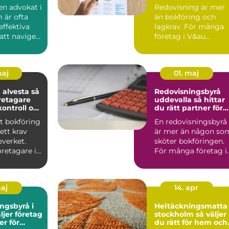
m
och tillväxt
 en advokat i
Redovisning är mer
 är ofta
än bokföring och
effektiva
lagkrav. För många
att navigera
företag i V&au...
maj
01. maj
alvesta så
Redovisningsbyrå
retagare
uddevalla så hittar
kontroll och
du rätt partner för
slut
företagets ekonomi
t bokföring
En redovisningsbyrå
ett krav
är mer än någon so
everket.
sköter bokföringen.
retagare i
För många företag i
tydlig b...
Uddevalla blir den e..
maj
14. apr
ngsbyrå i
Heltäckningsmatta 
stockholm så väljer
er för
du rätt för hem och