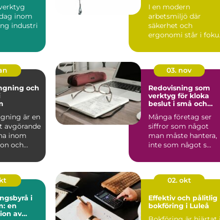
balansblock
sverktyg
I en modern
 dag inom
arbetsmiljö där
ung industri
säkerhet och
ergonomi står i foku
lverkning
spelar olika ve...
jan
03. nov
ngning och
Redovisning som
i
verktyg för kloka
m
beslut i små och
medelstora företag
gning är en
Många företag ser
t avgörande
siffror som något
na inom
man måste hantera,
ion och
inte som något s...
.
kt
02. okt
ngsbyrå i
Effektiv och pålitlig
m: en
bokföring i Luleå
ion av
Bokföring är hjärtat 