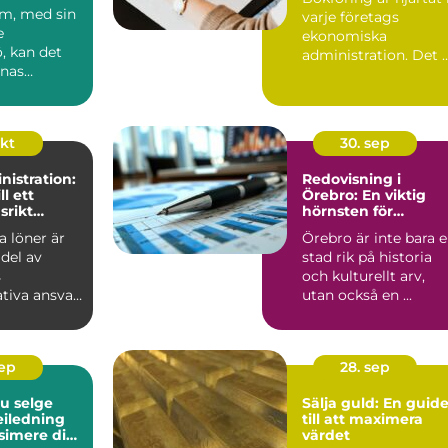
nalism och
lm, med sin
varje företags
 service
e
ekonomiska
ö, kan det
administration. Det 
nnas
en ...
okt
30. sep
istration:
Redovisning i
ll ett
Örebro: En viktig
srikt
hörnsten för
företagande
a löner är
Örebro är inte bara 
 del av
stad rik på historia
s
och kulturellt arv,
tiva ansvar
utan också en ...
en...
sep
28. sep
du selge
Sälja guld: En guid
veiledning
till att maximera
simere din
värdet