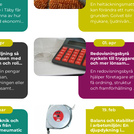
n
kontor
e
En heltäckningsmat
 i Täby får
kan förändra ett rum
nna av hur
grunden. Golvet blir
d ekonomin
mjukare, ljudnivån
ring,
sjunker och käns...
d...
apr
01. apr
jning så
Redovisningsbyrå
assen med
nyckeln till tryggar
 och rolig
och mer lönsam
g
ekonomi
 in pengar
En redovisningsbyrå
esan,
hjälper företagare at
ningen eller
få ordning, struktur
nsamt
och framförhållning 
 blivit en
ekonomin. När ...
mar
19. feb
knik och
Balans och stabilite
 från
i arbetsmiljön: En
Pneumatic
djupdykning i