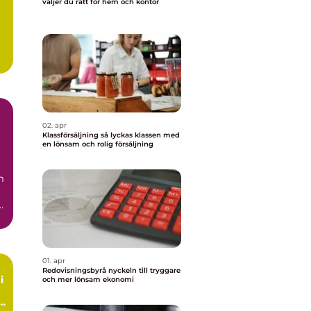
väljer du rätt för hem och kontor
02. apr
Klassförsäljning så lyckas klassen med
en lönsam och rolig försäljning
m
.
01. apr
Redovisningsbyrå nyckeln till tryggare
i
och mer lönsam ekonomi