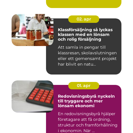
02. apr
Klassförsäljning så lyckas
klassen med en lönsam
och rolig försäljning
Att samla in pengar till
klassresan, skolavslutningen
eller ett gemensamt projekt
har blivit en natu...
01. apr
Redovisningsbyrå nyckeln
till tryggare och mer
lönsam ekonomi
En redovisningsbyrå hjälper
företagare att få ordning,
struktur och framförhållning
i ekonomin. När ...