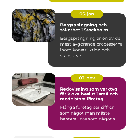
06. jan
Bergsprängning och
säkerhet i Stockholm
Bergsprängning är en av de
mest avgörande processerna
inom konstruktion och
stadsutve...
03. nov
Redovisning som verktyg
för kloka beslut i små och
medelstora företag
Många företag ser siffror
som något man måste
hantera, inte som något s...