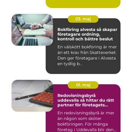
03. maj
Bokföring alvesta så skapar
företagare ordning,
kontroll och bättre beslut
En välskött bokföring är mer
än ett krav från Skatteverket.
Den ger företagare i Alvesta
en tydlig b...
01. maj
Redovisningsbyrå
uddevalla så hittar du rätt
partner för företagets
ekonomi
En redovisningsbyrå är mer
än någon som sköter
bokföringen. För många
företag i Uddevalla blir den