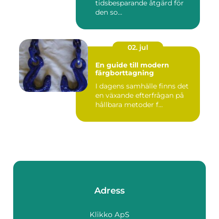
tidsbesparande åtgärd för
den so...
02. jul
En guide till modern
färgborttagning
I dagens samhälle finns det
en växande efterfrågan på
hållbara metoder f...
Adress