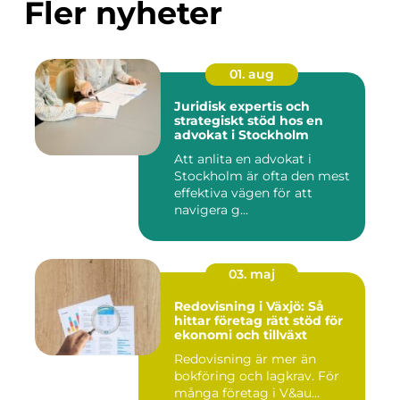
Fler nyheter
01. aug
Juridisk expertis och
strategiskt stöd hos en
advokat i Stockholm
Att anlita en advokat i
Stockholm är ofta den mest
effektiva vägen för att
navigera g...
03. maj
Redovisning i Växjö: Så
hittar företag rätt stöd för
ekonomi och tillväxt
Redovisning är mer än
bokföring och lagkrav. För
många företag i V&au...