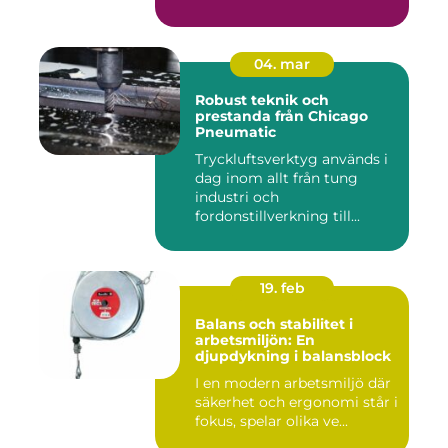
04. mar
Robust teknik och
prestanda från Chicago
Pneumatic
Tryckluftsverktyg används i
dag inom allt från tung
industri och
fordonstillverkning till...
19. feb
Balans och stabilitet i
arbetsmiljön: En
djupdykning i balansblock
I en modern arbetsmiljö där
säkerhet och ergonomi står i
fokus, spelar olika ve...