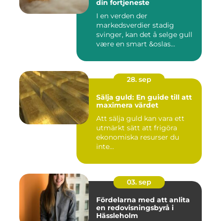
din fortjeneste
I en verden der
markedsverdier stadig
svinger, kan det å selge gull
være en smart &oslas...
28. sep
Sälja guld: En guide till att
maximera värdet
Att sälja guld kan vara ett
utmärkt sätt att frigöra
ekonomiska resurser du
inte...
03. sep
Fördelarna med att anlita
en redovisningsbyrå i
Hässleholm