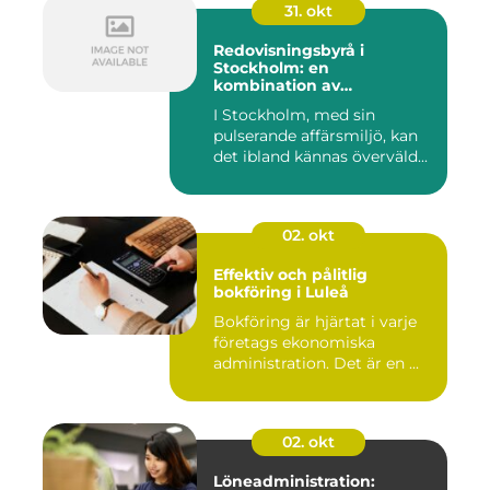
31. okt
Redovisningsbyrå i
Stockholm: en
kombination av
professionalism och
I Stockholm, med sin
personlig service
pulserande affärsmiljö, kan
det ibland kännas överväld...
02. okt
Effektiv och pålitlig
bokföring i Luleå
Bokföring är hjärtat i varje
företags ekonomiska
administration. Det är en ...
02. okt
Löneadministration: