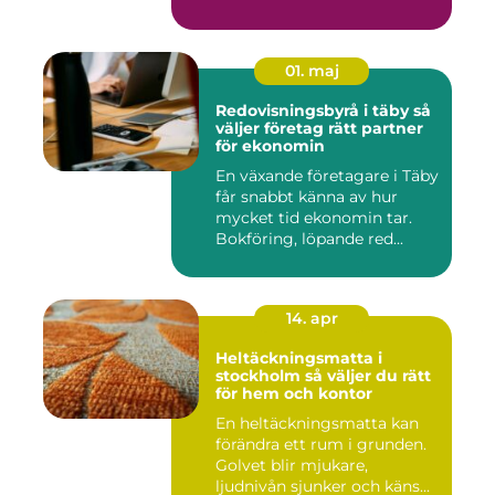
e...
01. maj
Redovisningsbyrå i täby så
väljer företag rätt partner
för ekonomin
En växande företagare i Täby
får snabbt känna av hur
mycket tid ekonomin tar.
Bokföring, löpande red...
14. apr
Heltäckningsmatta i
stockholm så väljer du rätt
för hem och kontor
En heltäckningsmatta kan
förändra ett rum i grunden.
Golvet blir mjukare,
ljudnivån sjunker och käns...