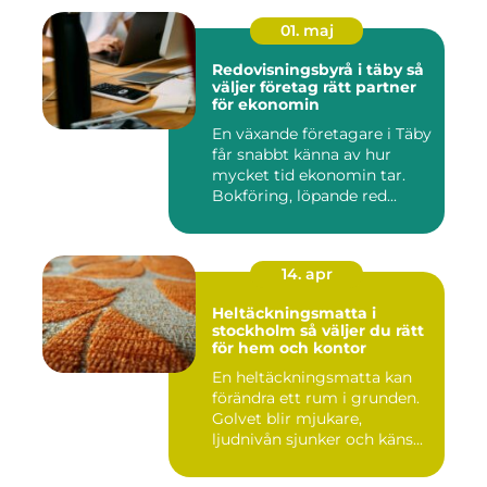
01. maj
Redovisningsbyrå i täby så
väljer företag rätt partner
för ekonomin
En växande företagare i Täby
får snabbt känna av hur
mycket tid ekonomin tar.
Bokföring, löpande red...
14. apr
Heltäckningsmatta i
stockholm så väljer du rätt
för hem och kontor
En heltäckningsmatta kan
förändra ett rum i grunden.
Golvet blir mjukare,
ljudnivån sjunker och käns...