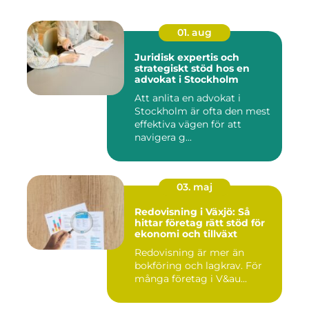
01. aug
Juridisk expertis och
strategiskt stöd hos en
advokat i Stockholm
Att anlita en advokat i
Stockholm är ofta den mest
effektiva vägen för att
navigera g...
03. maj
Redovisning i Växjö: Så
hittar företag rätt stöd för
ekonomi och tillväxt
Redovisning är mer än
bokföring och lagkrav. För
många företag i V&au...