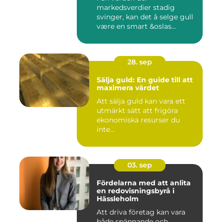
markedsverdier stadig
svinger, kan det å selge gull
være en smart &oslas...
28. sep
Sälja guld: En guide till att
maximera värdet
Att sälja guld kan vara ett
utmärkt sätt att frigöra
ekonomiska resurser du
inte...
03. sep
Fördelarna med att anlita
en redovisningsbyrå i
Hässleholm
Att driva företag kan vara
både spännande och