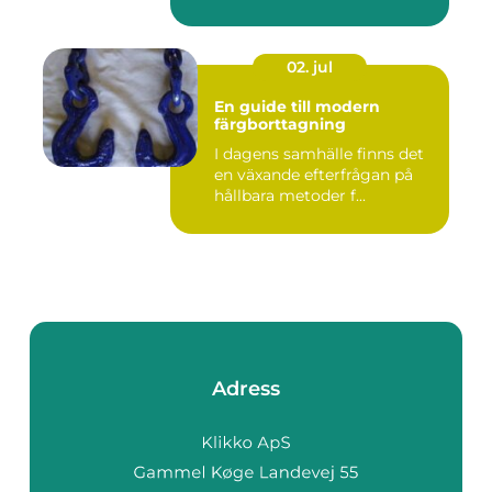
02. jul
En guide till modern
färgborttagning
I dagens samhälle finns det
en växande efterfrågan på
hållbara metoder f...
Adress