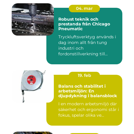
04. mar
Robust teknik och
prestanda från Chicago
Pneumatic
Tryckluftsverktyg används i
dag inom allt från tung
industri och
fordonstillverkning till...
19. feb
Balans och stabilitet i
arbetsmiljön: En
djupdykning i balansblock
I en modern arbetsmiljö där
säkerhet och ergonomi står i
fokus, spelar olika ve...