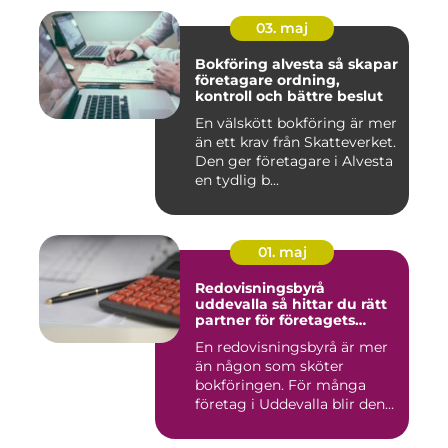
03. maj
Bokföring alvesta så skapar
företagare ordning,
kontroll och bättre beslut
En välskött bokföring är mer
än ett krav från Skatteverket.
Den ger företagare i Alvesta
en tydlig b...
01. maj
Redovisningsbyrå
uddevalla så hittar du rätt
partner för företagets
ekonomi
En redovisningsbyrå är mer
än någon som sköter
bokföringen. För många
företag i Uddevalla blir den
e...