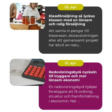
02. apr
Klassförsäljning så lyckas
klassen med en lönsam
och rolig försäljning
Att samla in pengar till
klassresan, skolavslutningen
eller ett gemensamt projekt
har blivit en natu...
01. apr
Redovisningsbyrå nyckeln
till tryggare och mer
lönsam ekonomi
En redovisningsbyrå hjälper
företagare att få ordning,
struktur och framförhållning
i ekonomin. När ...