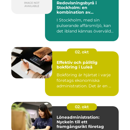
Redovisningsbyrå i
Stockholm: en
kombination av
professionalism och
I Stockholm, med sin
personlig service
pulserande affärsmiljö, kan
det ibland kännas överväld...
02. okt
Effektiv och pålitlig
bokföring i Luleå
Bokföring är hjärtat i varje
företags ekonomiska
administration. Det är en ...
02. okt
Löneadministration:
Nyckeln till ett
framgångsrikt företag