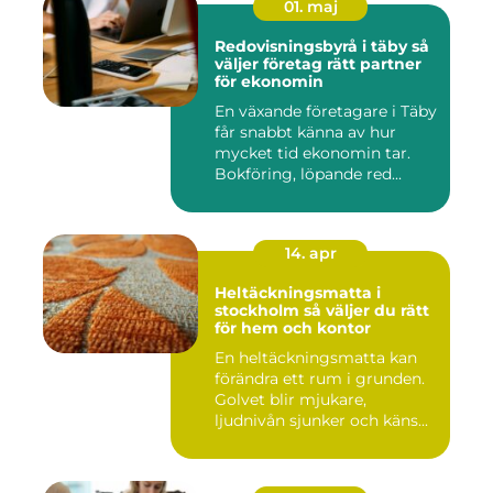
01. maj
Redovisningsbyrå i täby så
väljer företag rätt partner
för ekonomin
En växande företagare i Täby
får snabbt känna av hur
mycket tid ekonomin tar.
Bokföring, löpande red...
14. apr
Heltäckningsmatta i
stockholm så väljer du rätt
för hem och kontor
En heltäckningsmatta kan
förändra ett rum i grunden.
Golvet blir mjukare,
ljudnivån sjunker och käns...