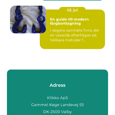
02. jul
En guide till modern
färgborttagning
I dagens samhälle finns det
en växande efterfrågan på
hållbara metoder f...
Adress