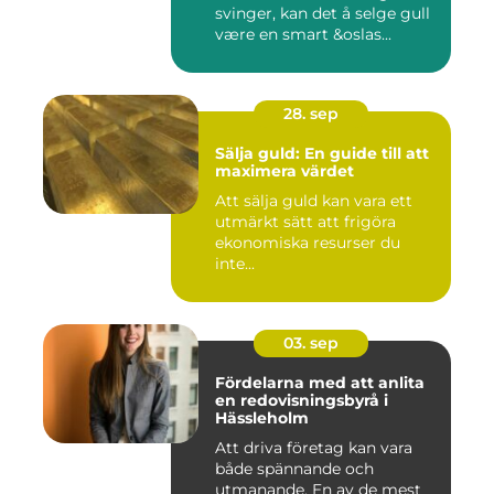
svinger, kan det å selge gull
være en smart &oslas...
28. sep
Sälja guld: En guide till att
maximera värdet
Att sälja guld kan vara ett
utmärkt sätt att frigöra
ekonomiska resurser du
inte...
03. sep
Fördelarna med att anlita
en redovisningsbyrå i
Hässleholm
Att driva företag kan vara
både spännande och
utmanande. En av de mest