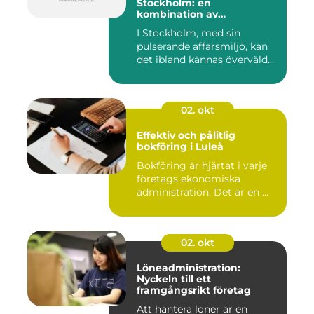
Stockholm: en
kombination av
professionalism och
I Stockholm, med sin
personlig service
pulserande affärsmiljö, kan
det ibland kännas överväld...
02. okt
Effektiv och pålitlig
bokföring i Luleå
Bokföring är hjärtat i varje
företags ekonomiska
administration. Det är en ...
02. okt
Löneadministration:
Nyckeln till ett
framgångsrikt företag
Att hantera löner är en