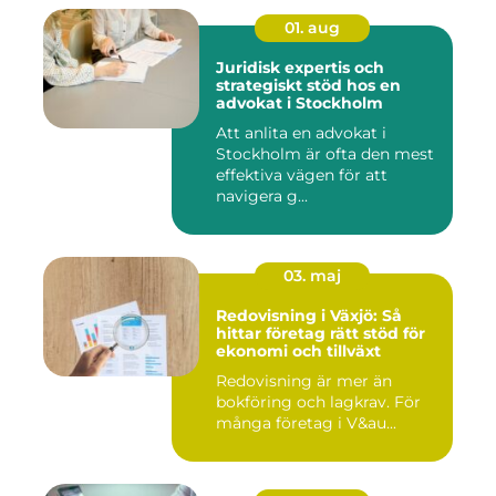
01. aug
Juridisk expertis och
strategiskt stöd hos en
advokat i Stockholm
Att anlita en advokat i
Stockholm är ofta den mest
effektiva vägen för att
navigera g...
03. maj
Redovisning i Växjö: Så
hittar företag rätt stöd för
ekonomi och tillväxt
Redovisning är mer än
bokföring och lagkrav. För
många företag i V&au...