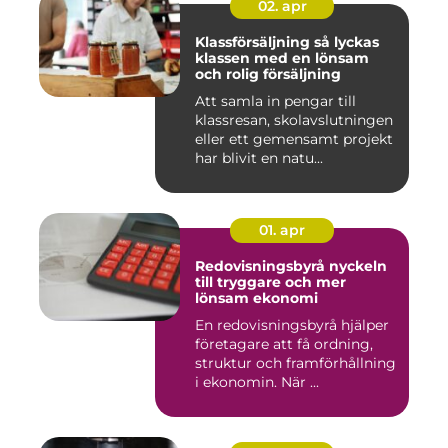
02. apr
Klassförsäljning så lyckas
klassen med en lönsam
och rolig försäljning
Att samla in pengar till
klassresan, skolavslutningen
eller ett gemensamt projekt
har blivit en natu...
01. apr
Redovisningsbyrå nyckeln
till tryggare och mer
lönsam ekonomi
En redovisningsbyrå hjälper
företagare att få ordning,
struktur och framförhållning
i ekonomin. När ...