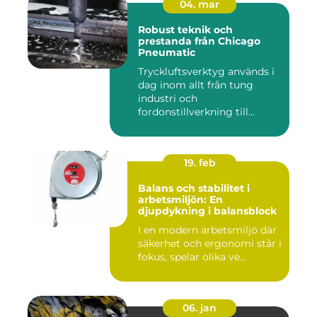
04. mar
Robust teknik och
prestanda från Chicago
Pneumatic
Tryckluftsverktyg används i
dag inom allt från tung
industri och
fordonstillverkning till...
19. feb
Balans och stabilitet i
arbetsmiljön: En
djupdykning i balansblock
I en modern arbetsmiljö där
säkerhet och ergonomi står i
fokus, spelar olika ve...
06. jan