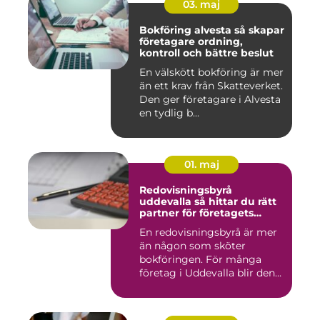
03. maj
Bokföring alvesta så skapar
företagare ordning,
kontroll och bättre beslut
En välskött bokföring är mer
än ett krav från Skatteverket.
Den ger företagare i Alvesta
en tydlig b...
01. maj
Redovisningsbyrå
uddevalla så hittar du rätt
partner för företagets
ekonomi
En redovisningsbyrå är mer
än någon som sköter
bokföringen. För många
företag i Uddevalla blir den
e...