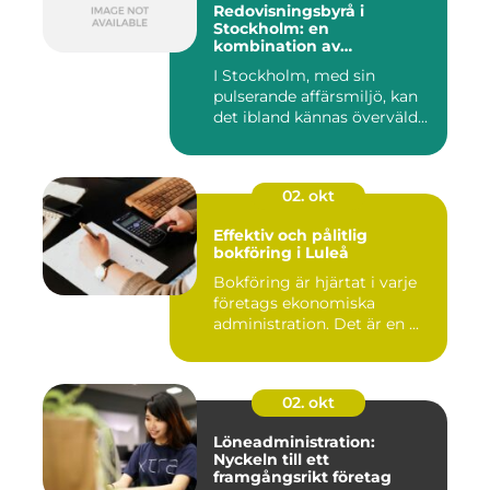
Redovisningsbyrå i
Stockholm: en
kombination av
professionalism och
I Stockholm, med sin
personlig service
pulserande affärsmiljö, kan
det ibland kännas överväld...
02. okt
Effektiv och pålitlig
bokföring i Luleå
Bokföring är hjärtat i varje
företags ekonomiska
administration. Det är en ...
02. okt
Löneadministration:
Nyckeln till ett
framgångsrikt företag