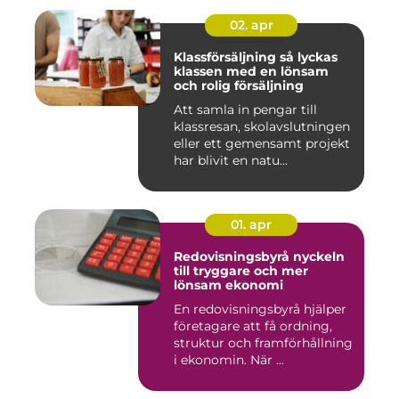
02. apr
Klassförsäljning så lyckas
klassen med en lönsam
och rolig försäljning
Att samla in pengar till
klassresan, skolavslutningen
eller ett gemensamt projekt
har blivit en natu...
01. apr
Redovisningsbyrå nyckeln
till tryggare och mer
lönsam ekonomi
En redovisningsbyrå hjälper
företagare att få ordning,
struktur och framförhållning
i ekonomin. När ...