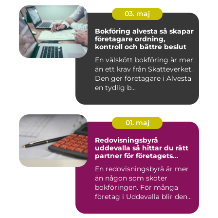
03. maj
Bokföring alvesta så skapar
företagare ordning,
kontroll och bättre beslut
En välskött bokföring är mer
än ett krav från Skatteverket.
Den ger företagare i Alvesta
en tydlig b...
01. maj
Redovisningsbyrå
uddevalla så hittar du rätt
partner för företagets
ekonomi
En redovisningsbyrå är mer
än någon som sköter
bokföringen. För många
företag i Uddevalla blir den
e...