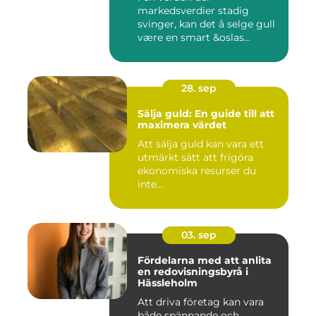
markedsverdier stadig
svinger, kan det å selge gull
være en smart &oslas...
28. sep
Sälja guld: En guide till att
maximera värdet
Att sälja guld kan vara ett
utmärkt sätt att frigöra
ekonomiska resurser du
inte...
03. sep
Fördelarna med att anlita
en redovisningsbyrå i
Hässleholm
Att driva företag kan vara
både spännande och