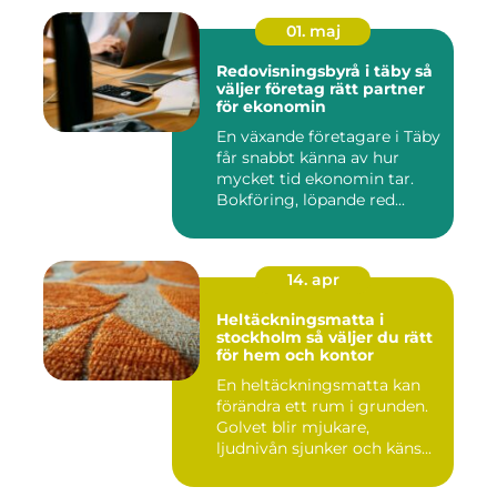
01. maj
Redovisningsbyrå i täby så
väljer företag rätt partner
för ekonomin
En växande företagare i Täby
får snabbt känna av hur
mycket tid ekonomin tar.
Bokföring, löpande red...
14. apr
Heltäckningsmatta i
stockholm så väljer du rätt
för hem och kontor
En heltäckningsmatta kan
förändra ett rum i grunden.
Golvet blir mjukare,
ljudnivån sjunker och käns...