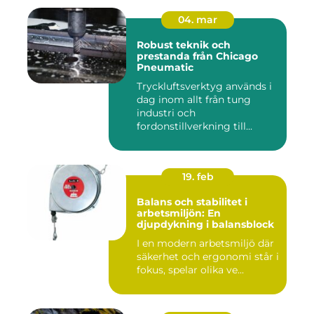
04. mar
Robust teknik och
prestanda från Chicago
Pneumatic
Tryckluftsverktyg används i
dag inom allt från tung
industri och
fordonstillverkning till...
19. feb
Balans och stabilitet i
arbetsmiljön: En
djupdykning i balansblock
I en modern arbetsmiljö där
säkerhet och ergonomi står i
fokus, spelar olika ve...