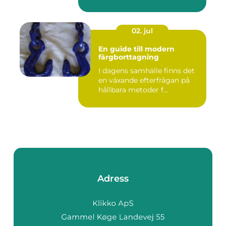
02. jul
En guide till modern
färgborttagning
I dagens samhälle finns det
en växande efterfrågan på
hållbara metoder f...
Adress