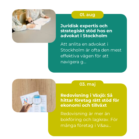
01. aug
Juridisk expertis och
strategiskt stöd hos en
advokat i Stockholm
Att anlita en advokat i
Stockholm är ofta den mest
effektiva vägen för att
navigera g...
03. maj
Redovisning i Växjö: Så
hittar företag rätt stöd för
ekonomi och tillväxt
Redovisning är mer än
bokföring och lagkrav. För
många företag i V&au...