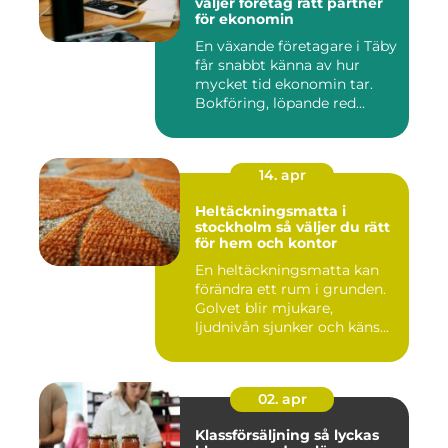
väljer företag rätt partner
för ekonomin
En växande företagare i Täby
får snabbt känna av hur
mycket tid ekonomin tar.
Bokföring, löpande red...
14. apr
Heltäckningsmatta i
stockholm så väljer du rätt
för hem och kontor
En heltäckningsmatta kan
förändra ett rum i grunden.
Golvet blir mjukare,
ljudnivån sjunker och käns...
02. apr
Klassförsäljning så lyckas