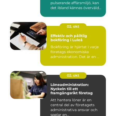
pulserande affärsmiljö, kan
det ibland kännas överväld...
02. okt
Effektiv och pålitlig
bokföring i Luleå
Bokföring är hjärtat i varje
företags ekonomiska
administration. Det är en ...
02. okt
Löneadministration:
Nyckeln till ett
framgångsrikt företag
Att hantera löner är en
central del av företagets
administrativa ansvar och
spelar en...