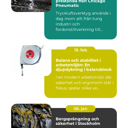
prestanda från Chicago
Pneumatic
Tryckluftsverktyg används i
dag inom allt från tung
industri och
fordonstillverkning till...
19. feb
Balans och stabilitet i
arbetsmiljön: En
djupdykning i balansblock
I en modern arbetsmiljö där
säkerhet och ergonomi står i
fokus, spelar olika ve...
06. jan
Bergsprängning och
säkerhet i Stockholm