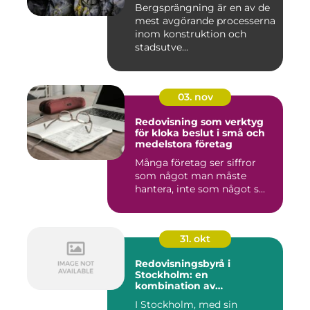
Bergsprängning är en av de
mest avgörande processerna
inom konstruktion och
stadsutve...
03. nov
Redovisning som verktyg
för kloka beslut i små och
medelstora företag
Många företag ser siffror
som något man måste
hantera, inte som något s...
31. okt
Redovisningsbyrå i
Stockholm: en
kombination av
professionalism och
I Stockholm, med sin
personlig service