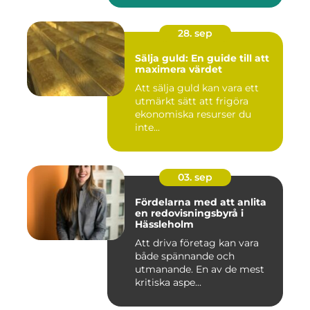
28. sep
Sälja guld: En guide till att
maximera värdet
Att sälja guld kan vara ett
utmärkt sätt att frigöra
ekonomiska resurser du
inte...
03. sep
Fördelarna med att anlita
en redovisningsbyrå i
Hässleholm
Att driva företag kan vara
både spännande och
utmanande. En av de mest
kritiska aspe...