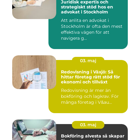
Juridisk expertis och
strategiskt stöd hos en
advokat i Stockholm
Att anlita en advokat i
Stockholm är ofta den mest
effektiva vägen för att
navigera g...
03. maj
Redovisning i Växjö: Så
hittar företag rätt stöd för
ekonomi och tillväxt
Redovisning är mer än
bokföring och lagkrav. För
många företag i V&au...
03. maj
Bokföring alvesta så skapar