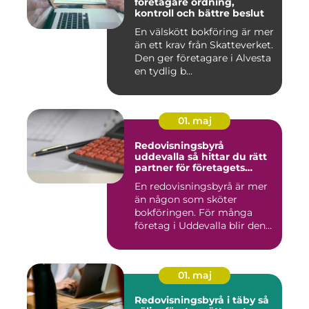
företagare ordning,
kontroll och bättre beslut
En välskött bokföring är mer
än ett krav från Skatteverket.
Den ger företagare i Alvesta
en tydlig b...
01. maj
Redovisningsbyrå
uddevalla så hittar du rätt
partner för företagets
ekonomi
En redovisningsbyrå är mer
än någon som sköter
bokföringen. För många
företag i Uddevalla blir den
e...
01. maj
Redovisningsbyrå i täby så