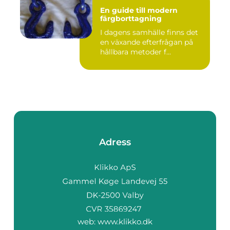
En guide till modern
färgborttagning
I dagens samhälle finns det
en växande efterfrågan på
hållbara metoder f...
Adress
web:
www.klikko.dk