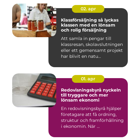
02. apr
Klassförsäljning så lyckas
klassen med en lönsam
och rolig försäljning
Att samla in pengar till
klassresan, skolavslutningen
eller ett gemensamt projekt
har blivit en natu...
01. apr
Redovisningsbyrå nyckeln
till tryggare och mer
lönsam ekonomi
En redovisningsbyrå hjälper
företagare att få ordning,
struktur och framförhållning
i ekonomin. När ...