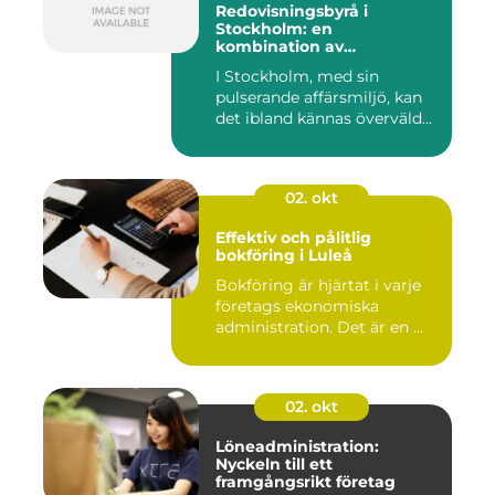
Redovisningsbyrå i
Stockholm: en
kombination av
professionalism och
I Stockholm, med sin
personlig service
pulserande affärsmiljö, kan
det ibland kännas överväld...
02. okt
Effektiv och pålitlig
bokföring i Luleå
Bokföring är hjärtat i varje
företags ekonomiska
administration. Det är en ...
02. okt
Löneadministration:
Nyckeln till ett
framgångsrikt företag