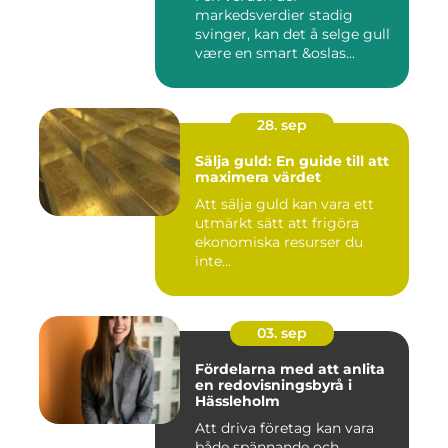
markedsverdier stadig
svinger, kan det å selge gull
være en smart &oslas...
28. sep
Sälja guld: En guide till att
maximera värdet
Att sälja guld kan vara ett
utmärkt sätt att frigöra
ekonomiska resurser du
inte...
03. sep
Fördelarna med att anlita
en redovisningsbyrå i
Hässleholm
Att driva företag kan vara
både spännande och