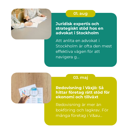
01. aug
Juridisk expertis och
strategiskt stöd hos en
advokat i Stockholm
Att anlita en advokat i
Stockholm är ofta den mest
effektiva vägen för att
navigera g...
03. maj
Redovisning i Växjö: Så
hittar företag rätt stöd för
ekonomi och tillväxt
Redovisning är mer än
bokföring och lagkrav. För
många företag i V&au...