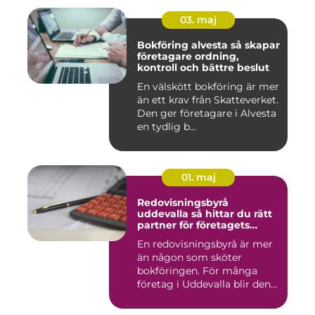
03. maj
Bokföring alvesta så skapar
företagare ordning,
kontroll och bättre beslut
En välskött bokföring är mer
än ett krav från Skatteverket.
Den ger företagare i Alvesta
en tydlig b...
01. maj
Redovisningsbyrå
uddevalla så hittar du rätt
partner för företagets
ekonomi
En redovisningsbyrå är mer
än någon som sköter
bokföringen. För många
företag i Uddevalla blir den
e...