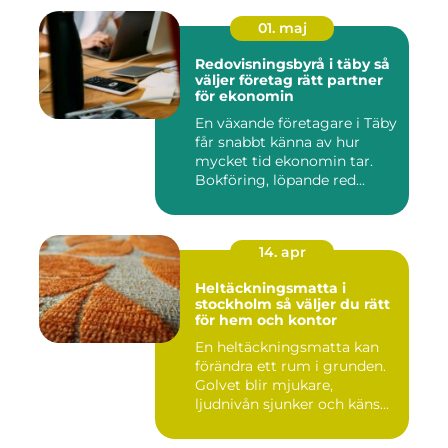
01. maj
Redovisningsbyrå i täby så
väljer företag rätt partner
för ekonomin
En växande företagare i Täby
får snabbt känna av hur
mycket tid ekonomin tar.
Bokföring, löpande red...
14. apr
Heltäckningsmatta i
stockholm så väljer du rätt
för hem och kontor
En heltäckningsmatta kan
förändra ett rum i grunden.
Golvet blir mjukare,
ljudnivån sjunker och käns...