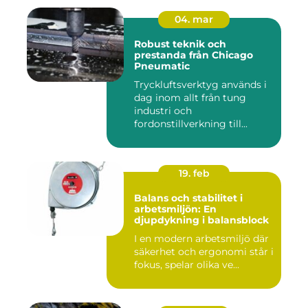
04. mar
Robust teknik och
prestanda från Chicago
Pneumatic
Tryckluftsverktyg används i
dag inom allt från tung
industri och
fordonstillverkning till...
19. feb
Balans och stabilitet i
arbetsmiljön: En
djupdykning i balansblock
I en modern arbetsmiljö där
säkerhet och ergonomi står i
fokus, spelar olika ve...