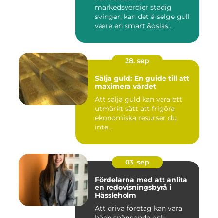
markedsverdier stadig
svinger, kan det å selge gull
være en smart &oslas...
28. sep
Sälja guld: En guide till att
maximera värdet
Att sälja guld kan vara ett
utmärkt sätt att frigöra
ekonomiska resurser du
inte...
03. sep
Fördelarna med att anlita
en redovisningsbyrå i
Hässleholm
Att driva företag kan vara
både spännande och