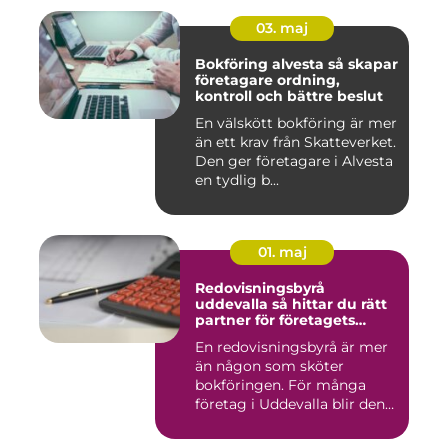
03. maj
Bokföring alvesta så skapar
företagare ordning,
kontroll och bättre beslut
En välskött bokföring är mer
än ett krav från Skatteverket.
Den ger företagare i Alvesta
en tydlig b...
01. maj
Redovisningsbyrå
uddevalla så hittar du rätt
partner för företagets
ekonomi
En redovisningsbyrå är mer
än någon som sköter
bokföringen. För många
företag i Uddevalla blir den
e...