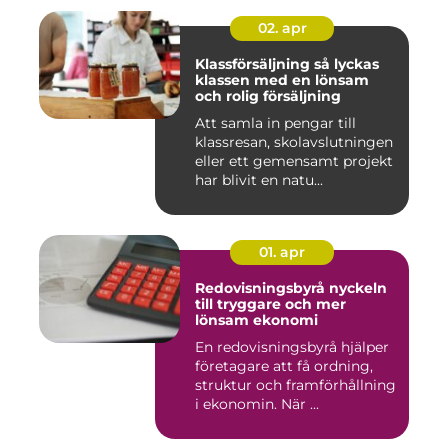
02. apr
Klassförsäljning så lyckas
klassen med en lönsam
och rolig försäljning
Att samla in pengar till
klassresan, skolavslutningen
eller ett gemensamt projekt
har blivit en natu...
01. apr
Redovisningsbyrå nyckeln
till tryggare och mer
lönsam ekonomi
En redovisningsbyrå hjälper
företagare att få ordning,
struktur och framförhållning
i ekonomin. När ...