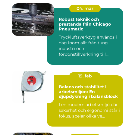
04. mar
Robust teknik och
prestanda från Chicago
Pneumatic
Tryckluftsverktyg används i
dag inom allt från tung
industri och
fordonstillverkning till...
19. feb
Balans och stabilitet i
arbetsmiljön: En
djupdykning i balansblock
I en modern arbetsmiljö där
säkerhet och ergonomi står i
fokus, spelar olika ve...