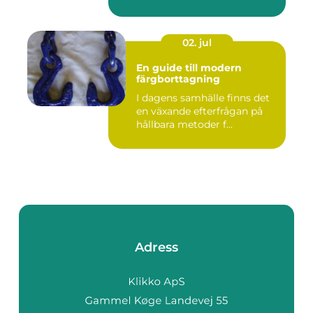
02. jul
En guide till modern
färgborttagning
I dagens samhälle finns det
en växande efterfrågan på
hållbara metoder f...
Adress