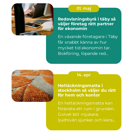
01. maj
Redovisningsbyrå i täby så
väljer företag rätt partner
för ekonomin
En växande företagare i Täby
får snabbt känna av hur
mycket tid ekonomin tar.
Bokföring, löpande red...
14. apr
Heltäckningsmatta i
stockholm så väljer du rätt
för hem och kontor
En heltäckningsmatta kan
förändra ett rum i grunden.
Golvet blir mjukare,
ljudnivån sjunker och käns...