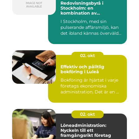
Redovisningsbyrå i
Stockholm: en
kombination av
professionalism och
I Stockholm, med sin
personlig service
pulserande affärsmiljö, kan
det ibland kännas överväld...
02. okt
Effektiv och pålitlig
bokföring i Luleå
Bokföring är hjärtat i varje
företags ekonomiska
administration. Det är en ...
02. okt
Löneadministration:
Nyckeln till ett
framgångsrikt företag