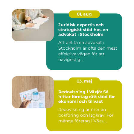
01. aug
Juridisk expertis och
strategiskt stöd hos en
advokat i Stockholm
Att anlita en advokat i
Stockholm är ofta den mest
effektiva vägen för att
navigera g...
03. maj
Redovisning i Växjö: Så
hittar företag rätt stöd för
ekonomi och tillväxt
Redovisning är mer än
bokföring och lagkrav. För
många företag i V&au...