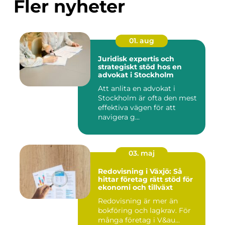
Fler nyheter
01. aug
Juridisk expertis och
strategiskt stöd hos en
advokat i Stockholm
Att anlita en advokat i
Stockholm är ofta den mest
effektiva vägen för att
navigera g...
03. maj
Redovisning i Växjö: Så
hittar företag rätt stöd för
ekonomi och tillväxt
Redovisning är mer än
bokföring och lagkrav. För
många företag i V&au...