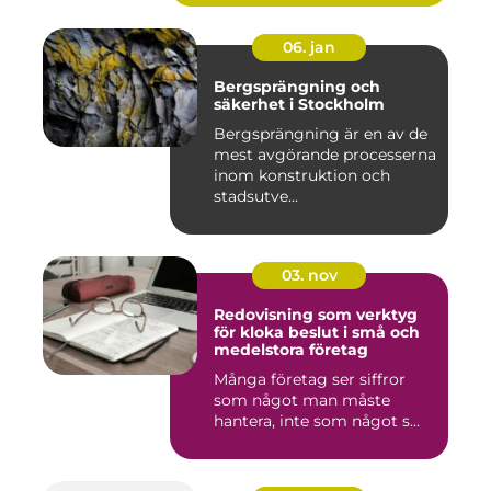
06. jan
Bergsprängning och
säkerhet i Stockholm
Bergsprängning är en av de
mest avgörande processerna
inom konstruktion och
stadsutve...
03. nov
Redovisning som verktyg
för kloka beslut i små och
medelstora företag
Många företag ser siffror
som något man måste
hantera, inte som något s...