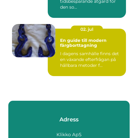
tidsbesparande åtgärd för
den so...
02. jul
En guide till modern
färgborttagning
I dagens samhälle finns det
en växande efterfrågan på
hållbara metoder f...
Adress