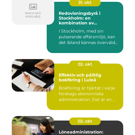
31. okt
Redovisningsbyrå i
Stockholm: en
kombination av
professionalism och
I Stockholm, med sin
personlig service
pulserande affärsmiljö, kan
det ibland kännas överväld...
02. okt
Effektiv och pålitlig
bokföring i Luleå
Bokföring är hjärtat i varje
företags ekonomiska
administration. Det är en ...
02. okt
Löneadministration: