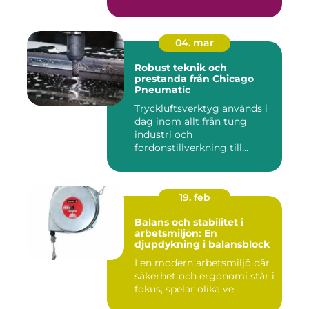
04. mar
Robust teknik och
prestanda från Chicago
Pneumatic
Tryckluftsverktyg används i
dag inom allt från tung
industri och
fordonstillverkning till...
19. feb
Balans och stabilitet i
arbetsmiljön: En
djupdykning i balansblock
I en modern arbetsmiljö där
säkerhet och ergonomi står i
fokus, spelar olika ve...