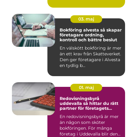
03. maj
Bokföring alvesta så skapar
företagare ordning,
kontroll och bättre beslut
En välskött bokföring är mer
än ett krav från Skatteverket.
Den ger företagare i Alvesta
en tydlig b...
01. maj
Redovisningsbyrå
uddevalla så hittar du rätt
partner för företagets
ekonomi
En redovisningsbyrå är mer
än någon som sköter
bokföringen. För många
företag i Uddevalla blir den