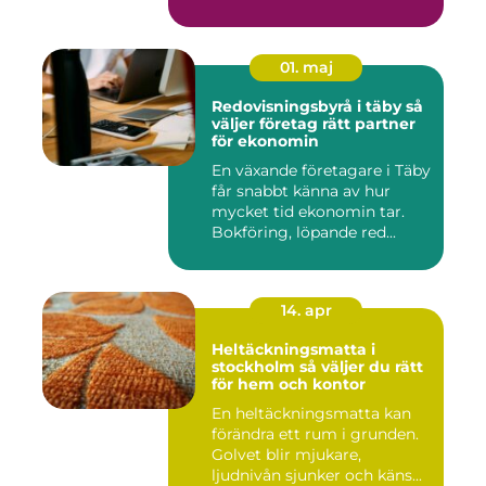
e...
01. maj
Redovisningsbyrå i täby så
väljer företag rätt partner
för ekonomin
En växande företagare i Täby
får snabbt känna av hur
mycket tid ekonomin tar.
Bokföring, löpande red...
14. apr
Heltäckningsmatta i
stockholm så väljer du rätt
för hem och kontor
En heltäckningsmatta kan
förändra ett rum i grunden.
Golvet blir mjukare,
ljudnivån sjunker och käns...