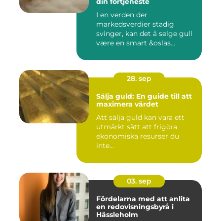
din fortjeneste
I en verden der
markedsverdier stadig
svinger, kan det å selge gull
være en smart &oslas...
28. sep
Sälja guld: En guide till att
maximera värdet
Att sälja guld kan vara ett
utmärkt sätt att frigöra
ekonomiska resurser du
inte...
03. sep
Fördelarna med att anlita
en redovisningsbyrå i
Hässleholm