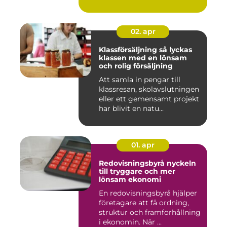
02. apr
Klassförsäljning så lyckas
klassen med en lönsam
och rolig försäljning
Att samla in pengar till
klassresan, skolavslutningen
eller ett gemensamt projekt
har blivit en natu...
01. apr
Redovisningsbyrå nyckeln
till tryggare och mer
lönsam ekonomi
En redovisningsbyrå hjälper
företagare att få ordning,
struktur och framförhållning
i ekonomin. När ...