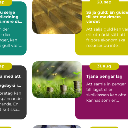
sep
28. sep
du selge
Sälja guld: En guid
veiledning
till att maximera
simere din
värdet
te
n der
Att sälja guld kan va
rdier
ett utmärkt sätt att
nger, kan
frigöra ekonomiska
e gull være
resurser du inte...
oslas...
sep
31. aug
a med att
Tjäna pengar lag
Att samla in pengar
ngsbyrå i
till laget eller
lm
företag kan
skolklassen kan ofta
 spännande
kännas som en
ande. En
utmaning, men rätt..
 kritiska