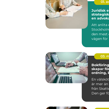
01. 
Juridisk 
strategisk
en advoka
Stockhol
Att anlita
Stockholm
den mest 
vägen för 
g...
03. 
Bokföring 
skapar fö
ordning, 
bättre be
En välsköt
är mer än 
från Skatt
Den ger fö
Alvesta en 