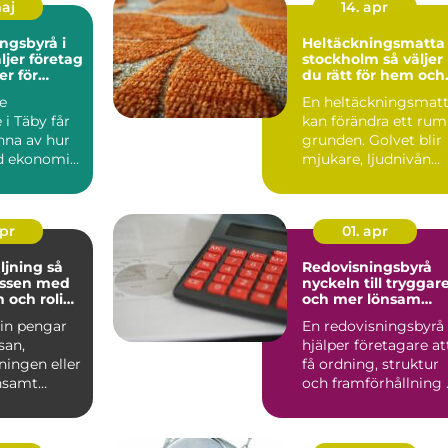
maj
14. apr
ngsbyrå i
Heltäckningsmatta 
stockholm så väljer
er för
du rätt för hem och
n
kontor
e
En heltäckningsmat
 i Täby får
kan förändra ett rum
nna av hur
grunden. Golvet blir
d ekonomin
mjukare, ljudnivån
ring,
sjunker och käns...
d...
apr
01. apr
jning så
Redovisningsbyrå
assen med
nyckeln till tryggar
 och rolig
och mer lönsam
g
ekonomi
 in pengar
En redovisningsbyrå
esan,
hjälper företagare at
ningen eller
få ordning, struktur
nsamt
och framförhållning 
 blivit en
ekonomin. När ...