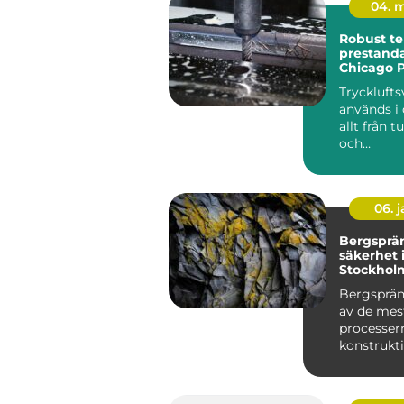
04. 
Robust te
prestanda
Chicago 
Tryckluft
används i
allt från t
och
fordonstil
till...
06. 
Bergsprä
säkerhet 
Stockhol
Bergsprän
av de mes
processer
konstrukt
stadsutve..