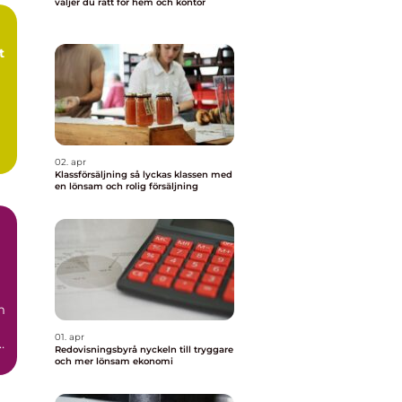
väljer du rätt för hem och kontor
t
02. apr
Klassförsäljning så lyckas klassen med
en lönsam och rolig försäljning
m
01. apr
Redovisningsbyrå nyckeln till tryggare
.
och mer lönsam ekonomi