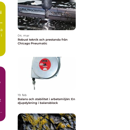
i
ta
 i
04. mar
Robust teknik och prestanda från
Chicago Pneumatic
e
19. feb
Balans och stabilitet i arbetsmiljön: En
t
djupdykning i balansblock
i