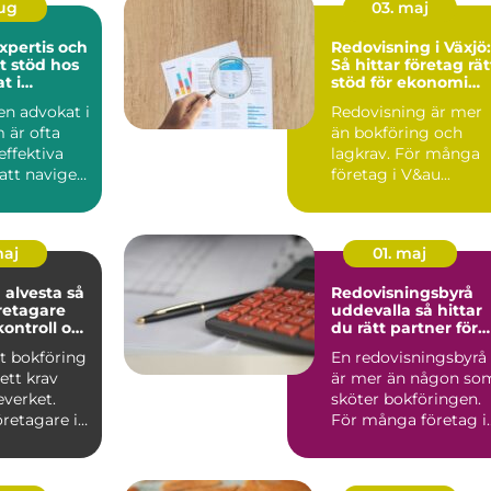
aug
03. maj
expertis och
Redovisning i Växjö:
t stöd hos
Så hittar företag rät
t i
stöd för ekonomi
m
och tillväxt
 en advokat i
Redovisning är mer
 är ofta
än bokföring och
effektiva
lagkrav. För många
att navigera
företag i V&au...
maj
01. maj
alvesta så
Redovisningsbyrå
retagare
uddevalla så hittar
kontroll och
du rätt partner för
slut
företagets ekonomi
t bokföring
En redovisningsbyrå
ett krav
är mer än någon so
everket.
sköter bokföringen.
retagare i
För många företag i
tydlig b...
Uddevalla blir den e..