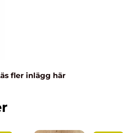
äs fler inlägg här
er