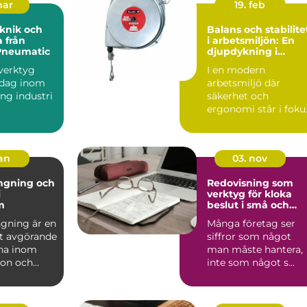
mar
19. feb
knik och
Balans och stabilite
 från
i arbetsmiljön: En
Pneumatic
djupdykning i
balansblock
sverktyg
I en modern
 dag inom
arbetsmiljö där
ung industri
säkerhet och
ergonomi står i foku
lverkning
spelar olika ve...
jan
03. nov
ngning och
Redovisning som
i
verktyg för kloka
m
beslut i små och
medelstora företag
gning är en
Många företag ser
t avgörande
siffror som något
na inom
man måste hantera,
ion och
inte som något s...
.