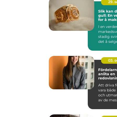
29. 
Slik kan 
gull: En 
for å mak
fortjenes
I en verde
markedsve
stadig svi
det å selg
en smart &
03. 
Fördelarn
anlita en
redovisni
Hässleho
Att driva 
vara både
och utman
av de mest
aspe...