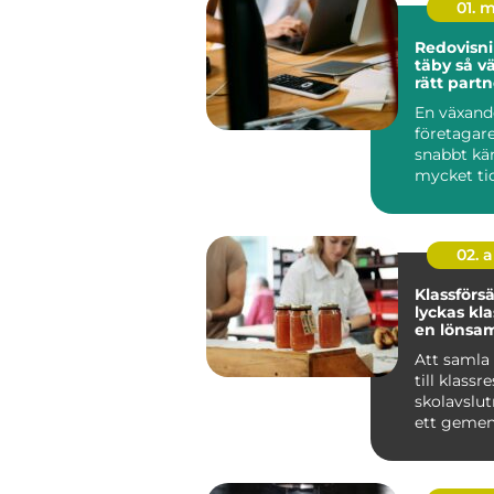
01. 
Redovisni
täby så väljer företag
rätt partn
ekonomi
En växand
företagare
snabbt kä
mycket ti
tar. Bokfö
löpande re
02. 
Klassförsäl
lyckas kl
en lönsam
försäljnin
Att samla
till klassr
skolavslut
ett geme
projekt har
natu...