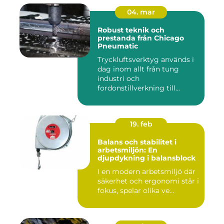
04. mar
Robust teknik och
prestanda från Chicago
Pneumatic
Tryckluftsverktyg används i
dag inom allt från tung
industri och
fordonstillverkning till...
19. feb
Balans och stabilitet i
arbetsmiljön: En
djupdykning i balansblock
I en modern arbetsmiljö där
säkerhet och ergonomi står i
fokus, spelar olika ve...