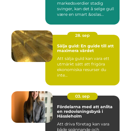
markedsverdier stadig
svinger, kan det å selge gull
være en smart &oslas...
28. sep
Sälja guld: En guide till att
maximera värdet
Att sälja guld kan vara ett
utmärkt sätt att frigöra
ekonomiska resurser du
inte...
03. sep
Fördelarna med att anlita
en redovisningsbyrå i
Hässleholm
Att driva företag kan vara
både spännande och