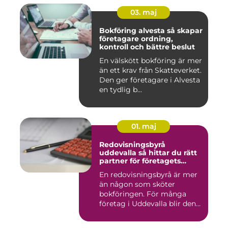
03. maj
Bokföring alvesta så skapar
företagare ordning,
kontroll och bättre beslut
En välskött bokföring är mer
än ett krav från Skatteverket.
Den ger företagare i Alvesta
en tydlig b...
01. maj
Redovisningsbyrå
uddevalla så hittar du rätt
partner för företagets
ekonomi
En redovisningsbyrå är mer
än någon som sköter
bokföringen. För många
företag i Uddevalla blir den
e...