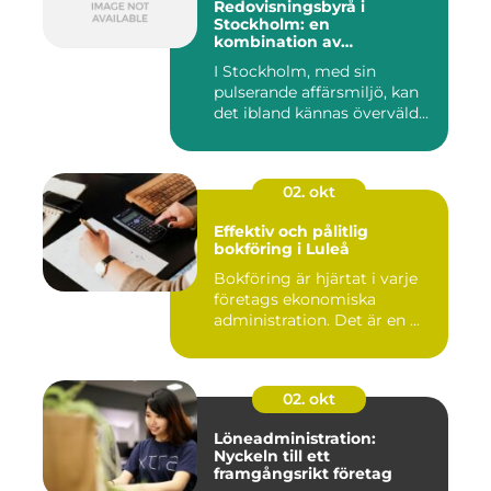
Redovisningsbyrå i
Stockholm: en
kombination av
professionalism och
I Stockholm, med sin
personlig service
pulserande affärsmiljö, kan
det ibland kännas överväld...
02. okt
Effektiv och pålitlig
bokföring i Luleå
Bokföring är hjärtat i varje
företags ekonomiska
administration. Det är en ...
02. okt
Löneadministration:
Nyckeln till ett
framgångsrikt företag