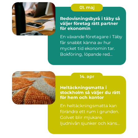
01. maj
Redovisningsbyrå i täby så
väljer företag rätt partner
för ekonomin
En växande företagare i Täby
får snabbt känna av hur
mycket tid ekonomin tar.
Bokföring, löpande red...
14. apr
Heltäckningsmatta i
stockholm så väljer du rätt
för hem och kontor
En heltäckningsmatta kan
förändra ett rum i grunden.
Golvet blir mjukare,
ljudnivån sjunker och käns...