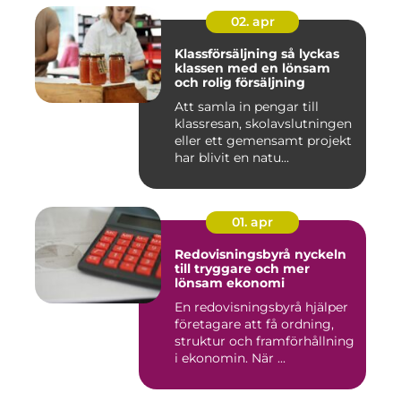
02. apr
Klassförsäljning så lyckas
klassen med en lönsam
och rolig försäljning
Att samla in pengar till
klassresan, skolavslutningen
eller ett gemensamt projekt
har blivit en natu...
01. apr
Redovisningsbyrå nyckeln
till tryggare och mer
lönsam ekonomi
En redovisningsbyrå hjälper
företagare att få ordning,
struktur och framförhållning
i ekonomin. När ...