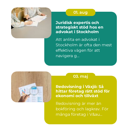
01. aug
Juridisk expertis och
strategiskt stöd hos en
advokat i Stockholm
Att anlita en advokat i
Stockholm är ofta den mest
effektiva vägen för att
navigera g...
03. maj
Redovisning i Växjö: Så
hittar företag rätt stöd för
ekonomi och tillväxt
Redovisning är mer än
bokföring och lagkrav. För
många företag i V&au...