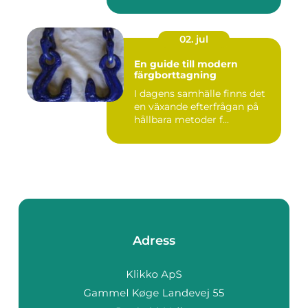
02. jul
En guide till modern
färgborttagning
I dagens samhälle finns det
en växande efterfrågan på
hållbara metoder f...
Adress