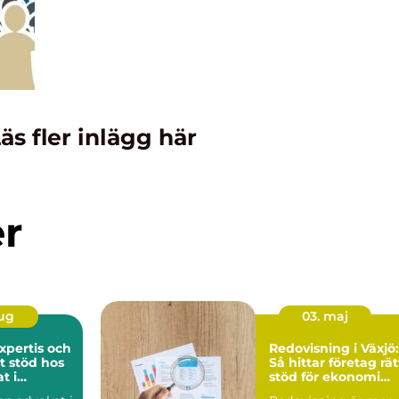
äs fler inlägg här
er
aug
03. maj
expertis och
Redovisning i Växjö:
t stöd hos
Så hittar företag rät
t i
stöd för ekonomi
m
och tillväxt