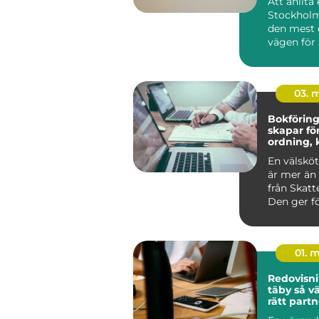
Att anlita
Stockholm
den mest 
vägen för 
g...
03. 
Bokföring 
skapar fö
ordning, 
bättre be
En välsköt
är mer än 
från Skatt
Den ger fö
Alvesta en 
01. 
Redovisni
täby så väljer företag
rätt partn
ekonomi