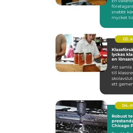
En växand
företagare
snabbt kä
mycket ti
tar. Bokfö
löpande re
02. 
Klassförsäl
lyckas kl
en lönsam
försäljnin
Att samla
till klassr
skolavslut
ett geme
projekt har
natu...
04. 
Robust te
prestanda
Chicago 