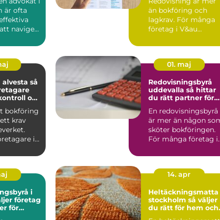
 en advokat i
Redovisning är mer
 är ofta
än bokföring och
effektiva
lagkrav. För många
att navigera
företag i V&au...
maj
01. maj
alvesta så
Redovisningsbyrå
retagare
uddevalla så hittar
kontroll och
du rätt partner för
slut
företagets ekonomi
t bokföring
En redovisningsbyrå
ett krav
är mer än någon so
everket.
sköter bokföringen.
retagare i
För många företag i
tydlig b...
Uddevalla blir den e..
maj
14. apr
ngsbyrå i
Heltäckningsmatta 
stockholm så väljer
er för
du rätt för hem och
n
kontor