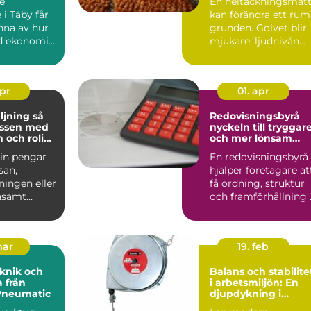
e
En heltäckningsmat
 i Täby får
kan förändra ett rum
nna av hur
grunden. Golvet blir
d ekonomin
mjukare, ljudnivån
ring,
sjunker och käns...
d...
apr
01. apr
jning så
Redovisningsbyrå
assen med
nyckeln till tryggar
 och rolig
och mer lönsam
g
ekonomi
 in pengar
En redovisningsbyrå
esan,
hjälper företagare at
ningen eller
få ordning, struktur
nsamt
och framförhållning 
 blivit en
ekonomin. När ...
mar
19. feb
knik och
Balans och stabilite
 från
i arbetsmiljön: En
Pneumatic
djupdykning i
balansblock