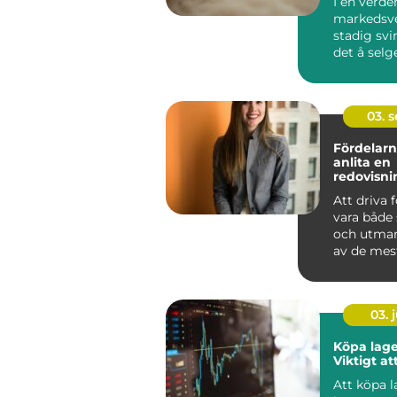
I en verde
markedsve
stadig svi
det å selg
en smart &
03. 
Fördelarn
anlita en
redovisni
Hässleho
Att driva 
vara både
och utman
av de mest
aspe...
03. j
Köpa lage
Viktigt at
Att köpa 