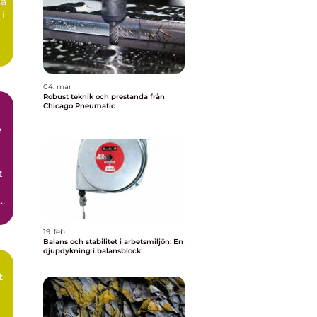
ta
 i
04. mar
Robust teknik och prestanda från
Chicago Pneumatic
e
t
i
19. feb
Balans och stabilitet i arbetsmiljön: En
djupdykning i balansblock
t