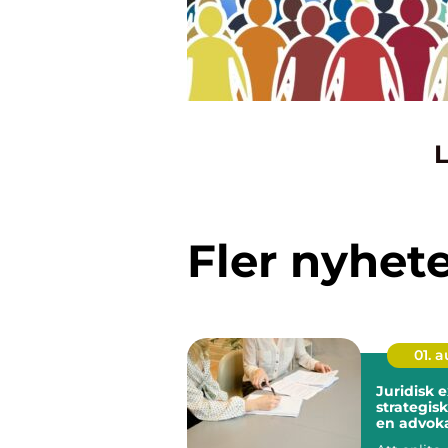
L
Fler nyhet
01. 
Juridisk 
strategisk
en advoka
Stockhol