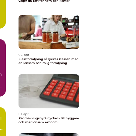
väljer du rätt för hem och kontor
02. apr
Klassförsäljning så lyckas klassen med
en lönsam och rolig försäljning
m
.
01. apr
i
Redovisningsbyrå nyckeln till tryggare
och mer lönsam ekonomi