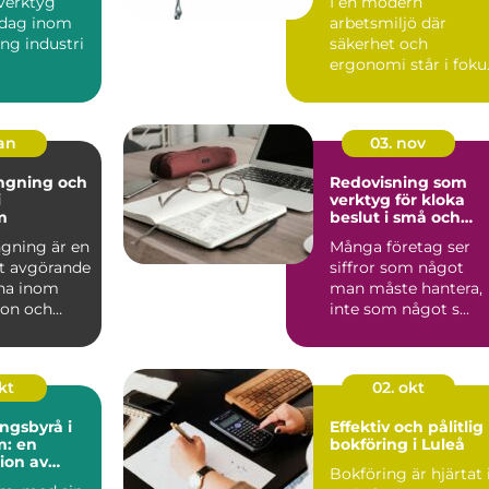
sverktyg
I en modern
 dag inom
arbetsmiljö där
ung industri
säkerhet och
ergonomi står i foku
lverkning
spelar olika ve...
jan
03. nov
ngning och
Redovisning som
i
verktyg för kloka
m
beslut i små och
medelstora företag
gning är en
Många företag ser
t avgörande
siffror som något
na inom
man måste hantera,
ion och
inte som något s...
.
kt
02. okt
ngsbyrå i
Effektiv och pålitlig
m: en
bokföring i Luleå
ion av
Bokföring är hjärtat 
nalism och