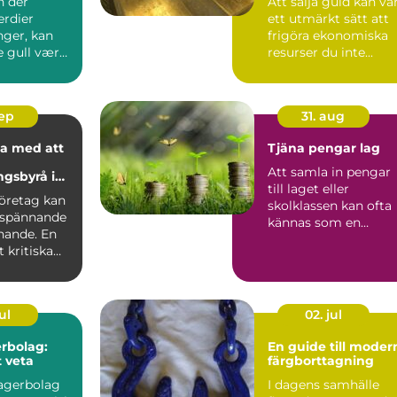
n der
Att sälja guld kan va
rdier
ett utmärkt sätt att
nger, kan
frigöra ekonomiska
e gull være
resurser du inte...
oslas...
sep
31. aug
a med att
Tjäna pengar lag
Att samla in pengar
ngsbyrå i
till laget eller
lm
företag kan
skolklassen kan ofta
 spännande
kännas som en
ande. En
utmaning, men rätt..
 kritiska
ul
02. jul
rbolag:
En guide till moder
t veta
färgborttagning
lagerbolag
I dagens samhälle