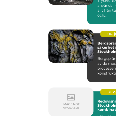
Tryckluft
används i
allt från t
och
fordonstil
till...
06. 
Bergsprä
säkerhet 
Stockhol
Bergsprän
av de mes
processer
konstrukt
stadsutve..
31. o
Redovisni
Stockhol
kombinat
professio