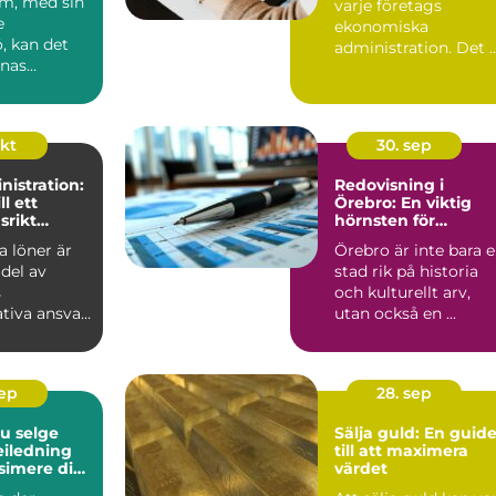
lm, med sin
varje företags
 service
e
ekonomiska
ö, kan det
administration. Det 
nnas
en ...
okt
30. sep
istration:
Redovisning i
ll ett
Örebro: En viktig
srikt
hörnsten för
företagande
a löner är
Örebro är inte bara 
 del av
stad rik på historia
s
och kulturellt arv,
tiva ansvar
utan också en ...
en...
sep
28. sep
du selge
Sälja guld: En guid
veiledning
till att maximera
simere din
värdet
te