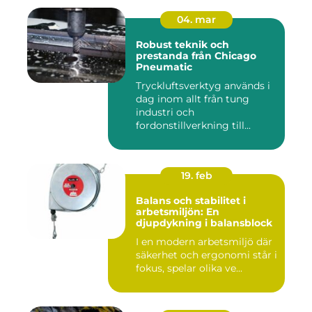
04. mar
Robust teknik och
prestanda från Chicago
Pneumatic
Tryckluftsverktyg används i
dag inom allt från tung
industri och
fordonstillverkning till...
19. feb
Balans och stabilitet i
arbetsmiljön: En
djupdykning i balansblock
I en modern arbetsmiljö där
säkerhet och ergonomi står i
fokus, spelar olika ve...