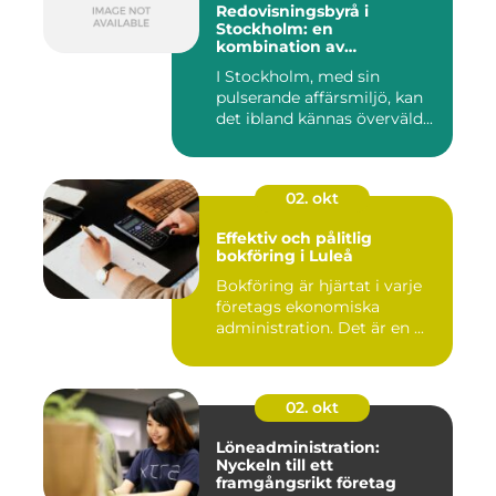
Redovisningsbyrå i
Stockholm: en
kombination av
professionalism och
I Stockholm, med sin
personlig service
pulserande affärsmiljö, kan
det ibland kännas överväld...
02. okt
Effektiv och pålitlig
bokföring i Luleå
Bokföring är hjärtat i varje
företags ekonomiska
administration. Det är en ...
02. okt
Löneadministration:
Nyckeln till ett
framgångsrikt företag