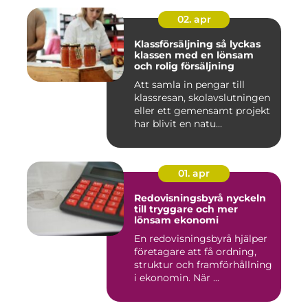
02. apr
Klassförsäljning så lyckas
klassen med en lönsam
och rolig försäljning
Att samla in pengar till
klassresan, skolavslutningen
eller ett gemensamt projekt
har blivit en natu...
01. apr
Redovisningsbyrå nyckeln
till tryggare och mer
lönsam ekonomi
En redovisningsbyrå hjälper
företagare att få ordning,
struktur och framförhållning
i ekonomin. När ...