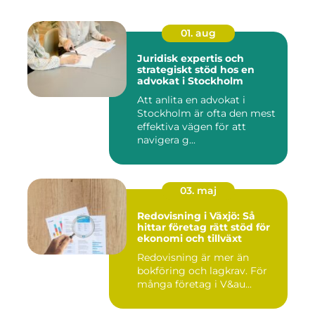
01. aug
Juridisk expertis och
strategiskt stöd hos en
advokat i Stockholm
Att anlita en advokat i
Stockholm är ofta den mest
effektiva vägen för att
navigera g...
03. maj
Redovisning i Växjö: Så
hittar företag rätt stöd för
ekonomi och tillväxt
Redovisning är mer än
bokföring och lagkrav. För
många företag i V&au...