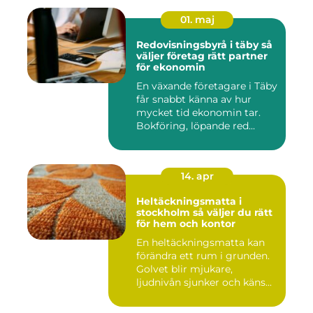
01. maj
Redovisningsbyrå i täby så
väljer företag rätt partner
för ekonomin
En växande företagare i Täby
får snabbt känna av hur
mycket tid ekonomin tar.
Bokföring, löpande red...
14. apr
Heltäckningsmatta i
stockholm så väljer du rätt
för hem och kontor
En heltäckningsmatta kan
förändra ett rum i grunden.
Golvet blir mjukare,
ljudnivån sjunker och käns...