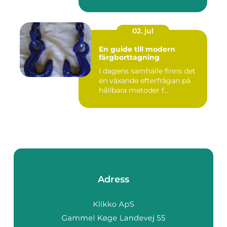
02. jul
En guide till modern
färgborttagning
I dagens samhälle finns det
en växande efterfrågan på
hållbara metoder f...
Adress