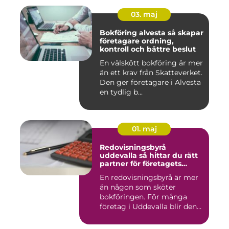
03. maj
Bokföring alvesta så skapar
företagare ordning,
kontroll och bättre beslut
En välskött bokföring är mer
än ett krav från Skatteverket.
Den ger företagare i Alvesta
en tydlig b...
01. maj
Redovisningsbyrå
uddevalla så hittar du rätt
partner för företagets
ekonomi
En redovisningsbyrå är mer
än någon som sköter
bokföringen. För många
företag i Uddevalla blir den
e...