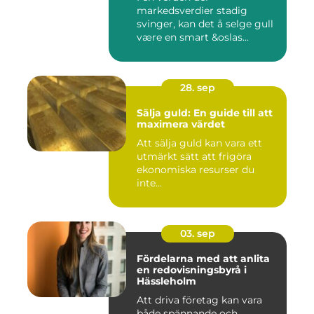
markedsverdier stadig
svinger, kan det å selge gull
være en smart &oslas...
28. sep
Sälja guld: En guide till att
maximera värdet
Att sälja guld kan vara ett
utmärkt sätt att frigöra
ekonomiska resurser du
inte...
03. sep
Fördelarna med att anlita
en redovisningsbyrå i
Hässleholm
Att driva företag kan vara
både spännande och