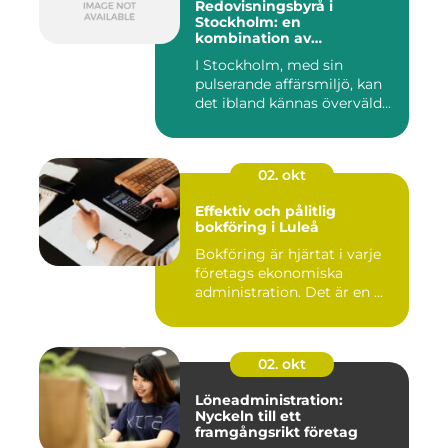
Redovisningsbyrå i
Stockholm: en
kombination av
professionalism och
I Stockholm, med sin
personlig service
pulserande affärsmiljö, kan
det ibland kännas överväld...
02. okt
Effektiv och pålitlig
bokföring i Luleå
Bokföring är hjärtat i varje
företags ekonomiska
administration. Det är en ...
02. okt
Löneadministration:
Nyckeln till ett
framgångsrikt företag