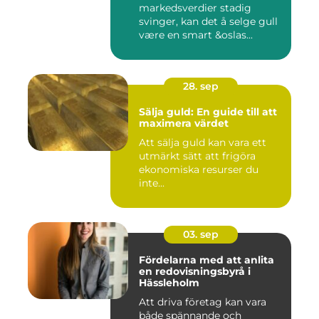
markedsverdier stadig
svinger, kan det å selge gull
være en smart &oslas...
28. sep
Sälja guld: En guide till att
maximera värdet
Att sälja guld kan vara ett
utmärkt sätt att frigöra
ekonomiska resurser du
inte...
03. sep
Fördelarna med att anlita
en redovisningsbyrå i
Hässleholm
Att driva företag kan vara
både spännande och