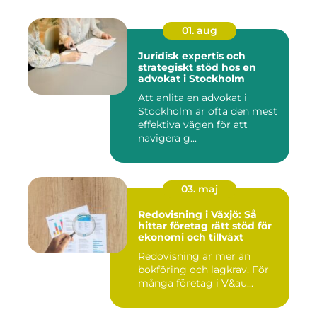
01. aug
Juridisk expertis och
strategiskt stöd hos en
advokat i Stockholm
Att anlita en advokat i
Stockholm är ofta den mest
effektiva vägen för att
navigera g...
03. maj
Redovisning i Växjö: Så
hittar företag rätt stöd för
ekonomi och tillväxt
Redovisning är mer än
bokföring och lagkrav. För
många företag i V&au...