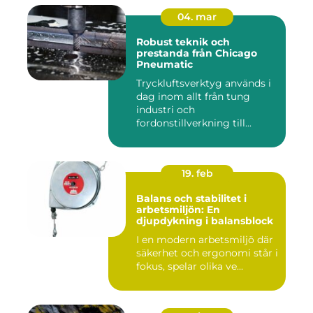
04. mar
Robust teknik och
prestanda från Chicago
Pneumatic
Tryckluftsverktyg används i
dag inom allt från tung
industri och
fordonstillverkning till...
19. feb
Balans och stabilitet i
arbetsmiljön: En
djupdykning i balansblock
I en modern arbetsmiljö där
säkerhet och ergonomi står i
fokus, spelar olika ve...