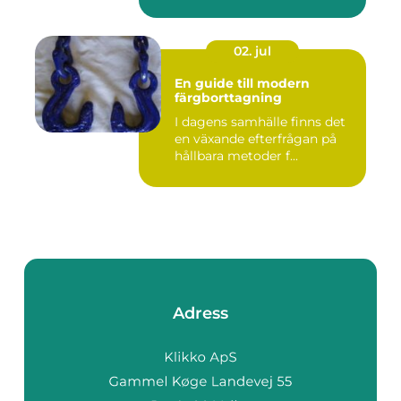
02. jul
En guide till modern
färgborttagning
I dagens samhälle finns det
en växande efterfrågan på
hållbara metoder f...
Adress