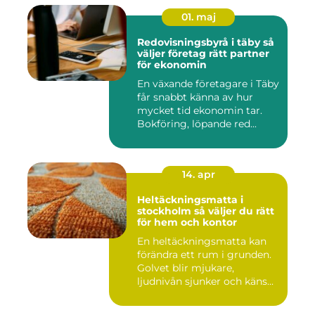
01. maj
Redovisningsbyrå i täby så
väljer företag rätt partner
för ekonomin
En växande företagare i Täby
får snabbt känna av hur
mycket tid ekonomin tar.
Bokföring, löpande red...
14. apr
Heltäckningsmatta i
stockholm så väljer du rätt
för hem och kontor
En heltäckningsmatta kan
förändra ett rum i grunden.
Golvet blir mjukare,
ljudnivån sjunker och käns...