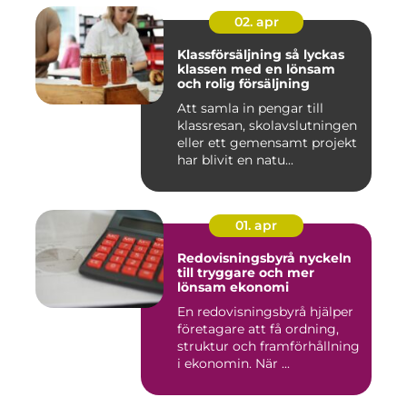
02. apr
Klassförsäljning så lyckas
klassen med en lönsam
och rolig försäljning
Att samla in pengar till
klassresan, skolavslutningen
eller ett gemensamt projekt
har blivit en natu...
01. apr
Redovisningsbyrå nyckeln
till tryggare och mer
lönsam ekonomi
En redovisningsbyrå hjälper
företagare att få ordning,
struktur och framförhållning
i ekonomin. När ...