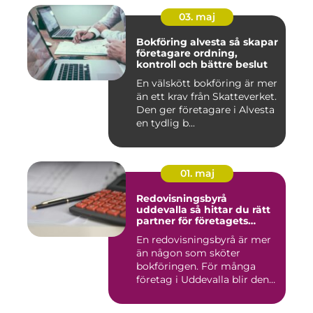
03. maj
Bokföring alvesta så skapar
företagare ordning,
kontroll och bättre beslut
En välskött bokföring är mer
än ett krav från Skatteverket.
Den ger företagare i Alvesta
en tydlig b...
01. maj
Redovisningsbyrå
uddevalla så hittar du rätt
partner för företagets
ekonomi
En redovisningsbyrå är mer
än någon som sköter
bokföringen. För många
företag i Uddevalla blir den
e...