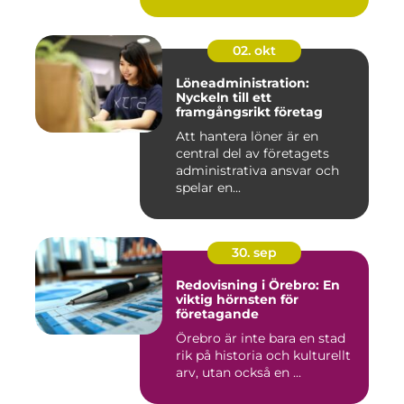
02. okt
Löneadministration:
Nyckeln till ett
framgångsrikt företag
Att hantera löner är en
central del av företagets
administrativa ansvar och
spelar en...
30. sep
Redovisning i Örebro: En
viktig hörnsten för
företagande
Örebro är inte bara en stad
rik på historia och kulturellt
arv, utan också en ...