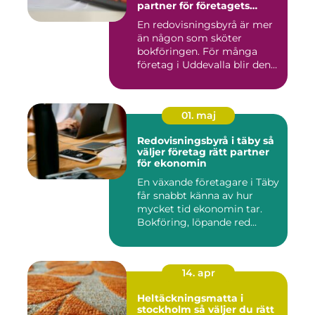
partner för företagets
ekonomi
En redovisningsbyrå är mer
än någon som sköter
bokföringen. För många
företag i Uddevalla blir den
e...
01. maj
Redovisningsbyrå i täby så
väljer företag rätt partner
för ekonomin
En växande företagare i Täby
får snabbt känna av hur
mycket tid ekonomin tar.
Bokföring, löpande red...
14. apr
Heltäckningsmatta i
stockholm så väljer du rätt