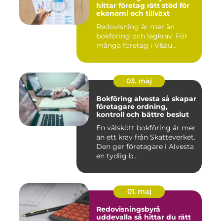
hittar företag rätt stöd för
ekonomi och tillväxt
Redovisning är mer än
bokföring och lagkrav. För
många företag i V&au...
03. maj
Bokföring alvesta så skapar
företagare ordning,
kontroll och bättre beslut
En välskött bokföring är mer
än ett krav från Skatteverket.
Den ger företagare i Alvesta
en tydlig b...
01. maj
Redovisningsbyrå
uddevalla så hittar du rätt