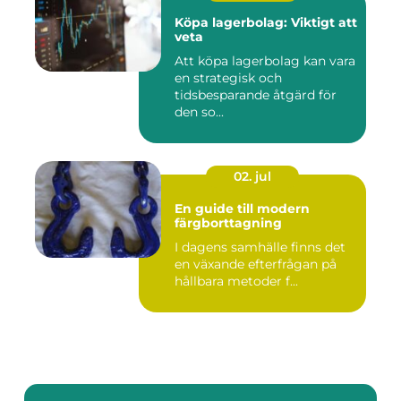
Köpa lagerbolag: Viktigt att
veta
Att köpa lagerbolag kan vara
en strategisk och
tidsbesparande åtgärd för
den so...
02. jul
En guide till modern
färgborttagning
I dagens samhälle finns det
en växande efterfrågan på
hållbara metoder f...