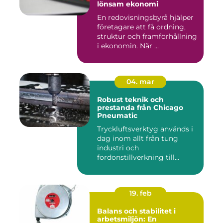
lönsam ekonomi
En redovisningsbyrå hjälper
företagare att få ordning,
struktur och framförhållning
i ekonomin. När ...
04. mar
Robust teknik och
prestanda från Chicago
Pneumatic
Tryckluftsverktyg används i
dag inom allt från tung
industri och
fordonstillverkning till...
19. feb
Balans och stabilitet i
arbetsmiljön: En