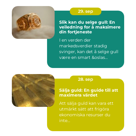
29. sep
Slik kan du selge gull: En
veiledning for å maksimere
din fortjeneste
I en verden der
markedsverdier stadig
svinger, kan det å selge gull
være en smart &oslas...
28. sep
Sälja guld: En guide till att
maximera värdet
Att sälja guld kan vara ett
utmärkt sätt att frigöra
ekonomiska resurser du
inte...