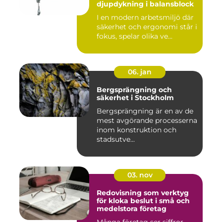
djupdykning i balansblock
I en modern arbetsmiljö där
säkerhet och ergonomi står i
fokus, spelar olika ve...
06. jan
Bergsprängning och
säkerhet i Stockholm
Bergsprängning är en av de
mest avgörande processerna
inom konstruktion och
stadsutve...
03. nov
Redovisning som verktyg
för kloka beslut i små och
medelstora företag