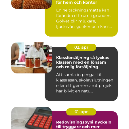
för hem och kontor
En heltäckningsmatta kan
förändra ett rum i grunden.
Golvet blir mjukare,
ljudnivån sjunker och käns...
02. apr
Klassförsäljning så lyckas
klassen med en lönsam
och rolig försäljning
Att samla in pengar till
klassresan, skolavslutningen
eller ett gemensamt projekt
har blivit en natu...
01. apr
Redovisningsbyrå nyckeln
till tryggare och mer