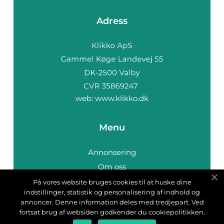
Adress
web:
www.klikko.dk
Menu
Annonsering
Om oss
Cookies
På vores website bruges cookies til at huske dine
indstillinger, statistik og personalisering af indhold og
Kontakta oss
annoncer. Denne information deles med tredjepart. Ved
Sitemap
fortsat brug af websiden godkender du cookiepolitikken.