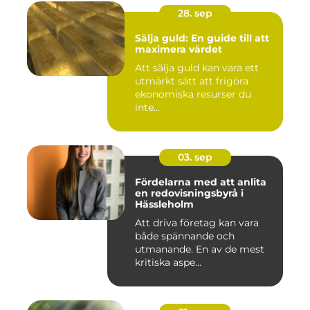
28. sep
Sälja guld: En guide till att
maximera värdet
Att sälja guld kan vara ett
utmärkt sätt att frigöra
ekonomiska resurser du
inte...
03. sep
Fördelarna med att anlita
en redovisningsbyrå i
Hässleholm
Att driva företag kan vara
både spännande och
utmanande. En av de mest
kritiska aspe...