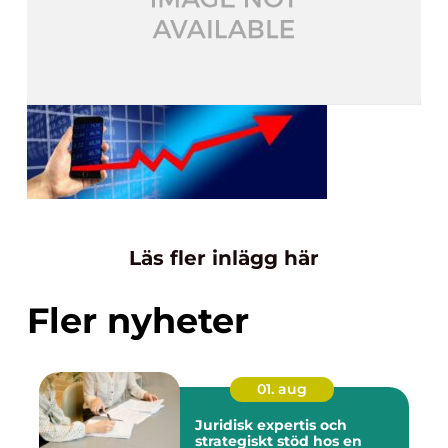
Läs fler inlägg här
Fler nyheter
01. aug
Juridisk expertis och
strategiskt stöd hos en