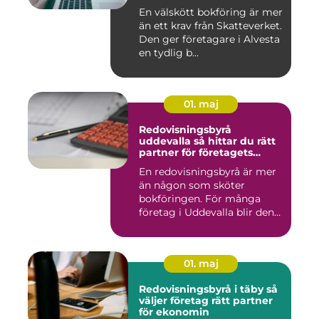
En välskött bokföring är mer
än ett krav från Skatteverket.
Den ger företagare i Alvesta
en tydlig b...
01. maj
Redovisningsbyrå
uddevalla så hittar du rätt
partner för företagets
ekonomi
En redovisningsbyrå är mer
än någon som sköter
bokföringen. För många
företag i Uddevalla blir den
e...
01. maj
Redovisningsbyrå i täby så
väljer företag rätt partner
för ekonomin