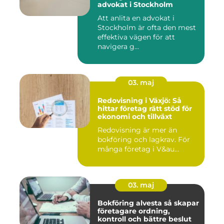
advokat i Stockholm
Att anlita en advokat i
Stockholm är ofta den mest
effektiva vägen för att
navigera g...
03. maj
Redovisning i Växjö: Så
hittar företag rätt stöd för
ekonomi och tillväxt
Redovisning är mer än
bokföring och lagkrav. För
många företag i V&au...
03. maj
Bokföring alvesta så skapar
företagare ordning,
kontroll och bättre beslut