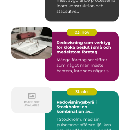
mest avgörande processerna
inom konstruktion och
stadsutve...
03. nov
Redovisning som verktyg
för kloka beslut i små och
medelstora företag
Många företag ser siffror
som något man måste
hantera, inte som något s...
31. okt
Redovisningsbyrå i
Stockholm: en
kombination av
professionalism och
I Stockholm, med sin
personlig service
pulserande affärsmiljö, kan