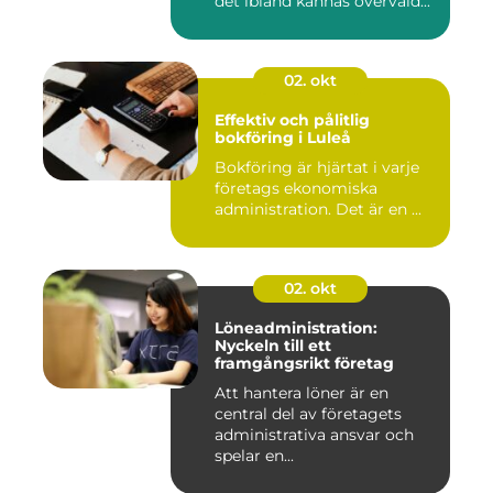
det ibland kännas överväld...
02. okt
Effektiv och pålitlig
bokföring i Luleå
Bokföring är hjärtat i varje
företags ekonomiska
administration. Det är en ...
02. okt
Löneadministration:
Nyckeln till ett
framgångsrikt företag
Att hantera löner är en
central del av företagets
administrativa ansvar och
spelar en...