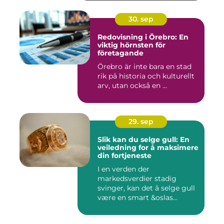
30. sep
Redovisning i Örebro: En
viktig hörnsten för
företagande
Örebro är inte bara en stad
rik på historia och kulturellt
arv, utan också en ...
29. sep
Slik kan du selge gull: En
veiledning for å maksimere
din fortjeneste
I en verden der
markedsverdier stadig
svinger, kan det å selge gull
være en smart &oslas...