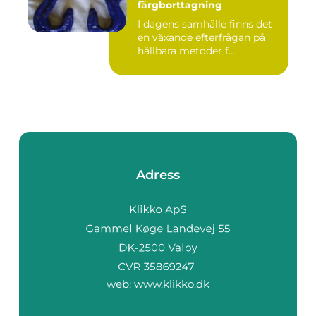
färgborttagning
I dagens samhälle finns det
en växande efterfrågan på
hållbara metoder f...
Adress
web:
www.klikko.dk