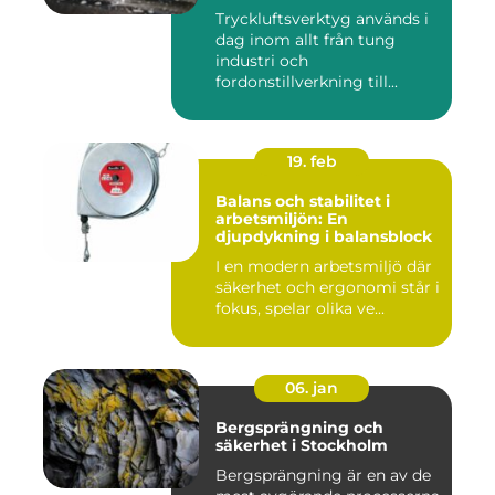
Tryckluftsverktyg används i
dag inom allt från tung
industri och
fordonstillverkning till...
19. feb
Balans och stabilitet i
arbetsmiljön: En
djupdykning i balansblock
I en modern arbetsmiljö där
säkerhet och ergonomi står i
fokus, spelar olika ve...
06. jan
Bergsprängning och
säkerhet i Stockholm
Bergsprängning är en av de