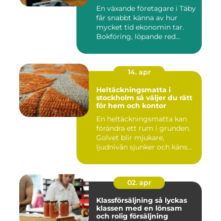
En växande företagare i Täby
får snabbt känna av hur
mycket tid ekonomin tar.
Bokföring, löpande red...
14. apr
Heltäckningsmatta i
stockholm så väljer du rätt
för hem och kontor
En heltäckningsmatta kan
förändra ett rum i grunden.
Golvet blir mjukare,
ljudnivån sjunker och käns...
02. apr
Klassförsäljning så lyckas
klassen med en lönsam
och rolig försäljning