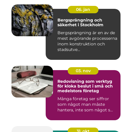
06. jan
Bergsprängning och
säkerhet i Stockholm
Bergsprängning är en av de
mest avgörande processerna
inom konstruktion och
stadsutve...
03. nov
Redovisning som verktyg
för kloka beslut i små och
medelstora företag
Många företag ser siffror
som något man måste
hantera, inte som något s...
31. okt