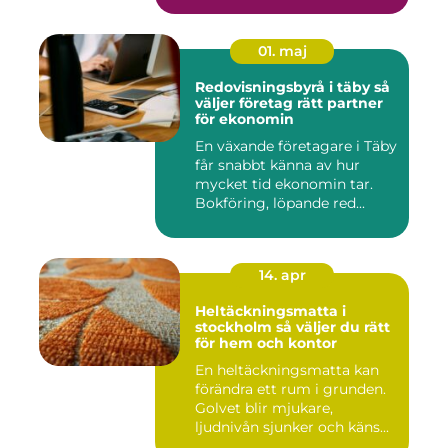
01. maj
Redovisningsbyrå i täby så
väljer företag rätt partner
för ekonomin
En växande företagare i Täby
får snabbt känna av hur
mycket tid ekonomin tar.
Bokföring, löpande red...
14. apr
Heltäckningsmatta i
stockholm så väljer du rätt
för hem och kontor
En heltäckningsmatta kan
förändra ett rum i grunden.
Golvet blir mjukare,
ljudnivån sjunker och käns...