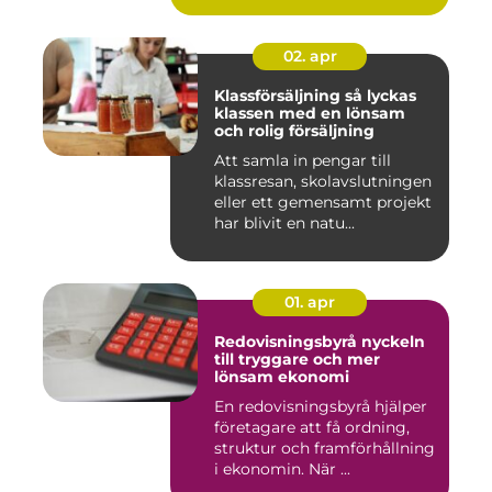
02. apr
Klassförsäljning så lyckas
klassen med en lönsam
och rolig försäljning
Att samla in pengar till
klassresan, skolavslutningen
eller ett gemensamt projekt
har blivit en natu...
01. apr
Redovisningsbyrå nyckeln
till tryggare och mer
lönsam ekonomi
En redovisningsbyrå hjälper
företagare att få ordning,
struktur och framförhållning
i ekonomin. När ...