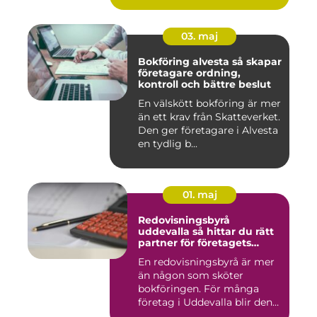
03. maj
Bokföring alvesta så skapar
företagare ordning,
kontroll och bättre beslut
En välskött bokföring är mer
än ett krav från Skatteverket.
Den ger företagare i Alvesta
en tydlig b...
01. maj
Redovisningsbyrå
uddevalla så hittar du rätt
partner för företagets
ekonomi
En redovisningsbyrå är mer
än någon som sköter
bokföringen. För många
företag i Uddevalla blir den
e...