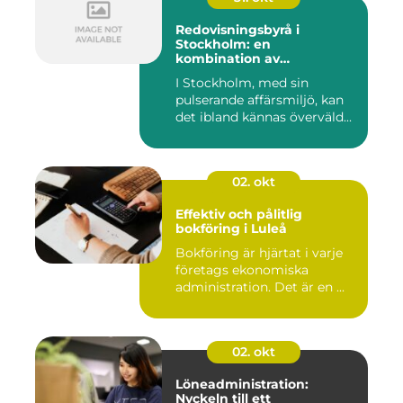
Redovisningsbyrå i
Stockholm: en
kombination av
professionalism och
I Stockholm, med sin
personlig service
pulserande affärsmiljö, kan
det ibland kännas överväld...
02. okt
Effektiv och pålitlig
bokföring i Luleå
Bokföring är hjärtat i varje
företags ekonomiska
administration. Det är en ...
02. okt
Löneadministration:
Nyckeln till ett