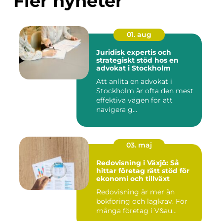
Fler nyheter
01. aug
Juridisk expertis och
strategiskt stöd hos en
advokat i Stockholm
Att anlita en advokat i
Stockholm är ofta den mest
effektiva vägen för att
navigera g...
03. maj
Redovisning i Växjö: Så
hittar företag rätt stöd för
ekonomi och tillväxt
Redovisning är mer än
bokföring och lagkrav. För
många företag i V&au...