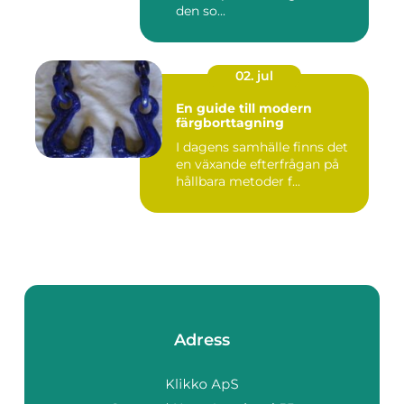
den so...
02. jul
En guide till modern
färgborttagning
I dagens samhälle finns det
en växande efterfrågan på
hållbara metoder f...
Adress