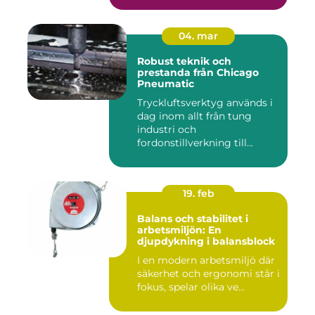
04. mar
Robust teknik och
prestanda från Chicago
Pneumatic
Tryckluftsverktyg används i
dag inom allt från tung
industri och
fordonstillverkning till...
19. feb
Balans och stabilitet i
arbetsmiljön: En
djupdykning i balansblock
I en modern arbetsmiljö där
säkerhet och ergonomi står i
fokus, spelar olika ve...