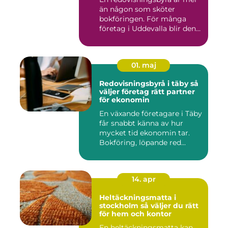
än någon som sköter
bokföringen. För många
företag i Uddevalla blir den
e...
01. maj
Redovisningsbyrå i täby så
väljer företag rätt partner
för ekonomin
En växande företagare i Täby
får snabbt känna av hur
mycket tid ekonomin tar.
Bokföring, löpande red...
14. apr
Heltäckningsmatta i
stockholm så väljer du rätt
för hem och kontor
En heltäckningsmatta kan