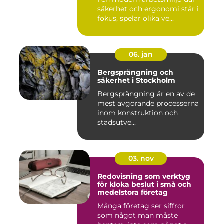
säkerhet och ergonomi står i
fokus, spelar olika ve...
06. jan
Bergsprängning och
säkerhet i Stockholm
Bergsprängning är en av de
mest avgörande processerna
inom konstruktion och
stadsutve...
03. nov
Redovisning som verktyg
för kloka beslut i små och
medelstora företag
Många företag ser siffror
som något man måste