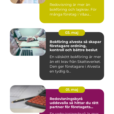
Redovisning är mer än
bokföring och lagkrav. För
många företag i V&au...
03. maj
Bokföring alvesta så skapar
företagare ordning,
kontroll och bättre beslut
En välskött bokföring är mer
än ett krav från Skatteverket.
Den ger företagare i Alvesta
en tydlig b...
01. maj
Redovisningsbyrå
uddevalla så hittar du rätt
partner för företagets
ekonomi
En redovisningsbyrå är mer