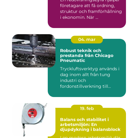
företagare att få ordning,
struktur och framförhållning
i ekonomin. När ...
04. mar
Robust teknik och
prestanda från Chicago
Pneumatic
Tryckluftsverktyg används i
dag inom allt från tung
industri och
fordonstillverkning till...
19. feb
Balans och stabilitet i
arbetsmiljön: En
djupdykning i balansblock
I en modern arbetsmiljö där