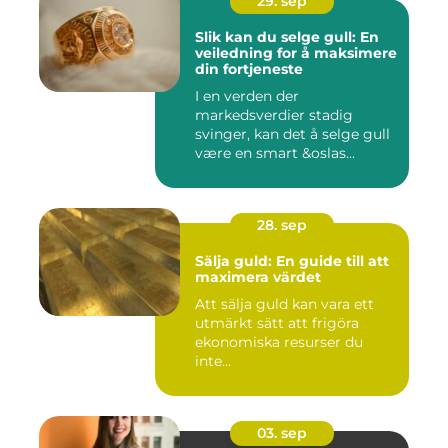
29. sep
Slik kan du selge gull: En
veiledning for å maksimere
din fortjeneste
I en verden der
markedsverdier stadig
svinger, kan det å selge gull
være en smart &oslas...
28. sep
Sälja guld: En guide till att
maximera värdet
Att sälja guld kan vara ett
utmärkt sätt att frigöra
ekonomiska resurser du
inte...
03. sep