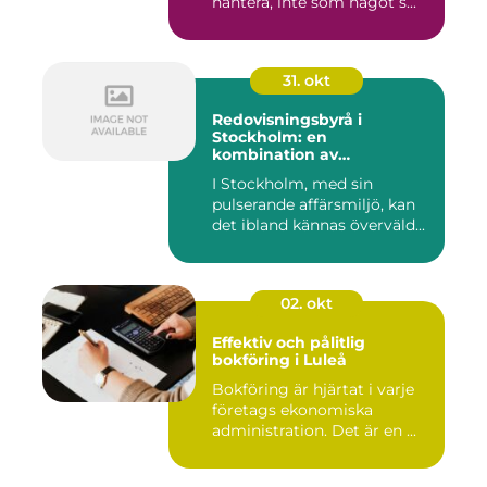
hantera, inte som något s...
31. okt
Redovisningsbyrå i
Stockholm: en
kombination av
professionalism och
I Stockholm, med sin
personlig service
pulserande affärsmiljö, kan
det ibland kännas överväld...
02. okt
Effektiv och pålitlig
bokföring i Luleå
Bokföring är hjärtat i varje
företags ekonomiska
administration. Det är en ...