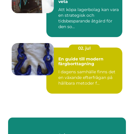
veta
Att köpa lagerbolag kan vara
en strategisk och
tidsbesparande åtgärd för
den so...
02. jul
En guide till modern
färgborttagning
I dagens samhälle finns det
en växande efterfrågan på
hållbara metoder f...