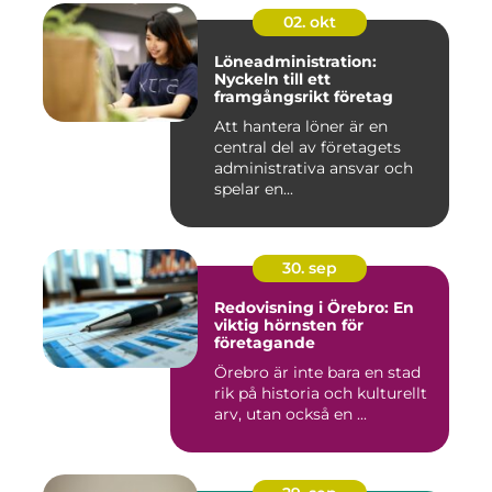
02. okt
Löneadministration:
Nyckeln till ett
framgångsrikt företag
Att hantera löner är en
central del av företagets
administrativa ansvar och
spelar en...
30. sep
Redovisning i Örebro: En
viktig hörnsten för
företagande
Örebro är inte bara en stad
rik på historia och kulturellt
arv, utan också en ...