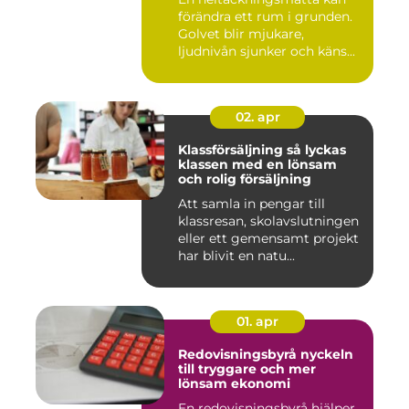
förändra ett rum i grunden.
Golvet blir mjukare,
ljudnivån sjunker och käns...
02. apr
Klassförsäljning så lyckas
klassen med en lönsam
och rolig försäljning
Att samla in pengar till
klassresan, skolavslutningen
eller ett gemensamt projekt
har blivit en natu...
01. apr
Redovisningsbyrå nyckeln
till tryggare och mer
lönsam ekonomi
En redovisningsbyrå hjälper