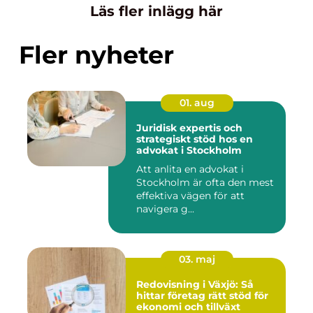
Läs fler inlägg här
Fler nyheter
01. aug
Juridisk expertis och
strategiskt stöd hos en
advokat i Stockholm
Att anlita en advokat i
Stockholm är ofta den mest
effektiva vägen för att
navigera g...
03. maj
Redovisning i Växjö: Så
hittar företag rätt stöd för
ekonomi och tillväxt