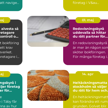
att navigera
företag i V&au...
maj
01. maj
alvesta så
Redovisningsbyrå
retagare
uddevalla så hittar
kontroll och
du rätt partner för
slut
företagets ekonomi
t bokföring
En redovisningsbyrå
ett krav
är mer än någon so
everket.
sköter bokföringen.
retagare i
För många företag i
tydlig b...
Uddevalla blir den e..
maj
14. apr
ngsbyrå i
Heltäckningsmatta 
stockholm så väljer
er för
du rätt för hem och
n
kontor
e
En heltäckningsmat
 i Täby får
kan förändra ett rum
nna av hur
grunden. Golvet blir