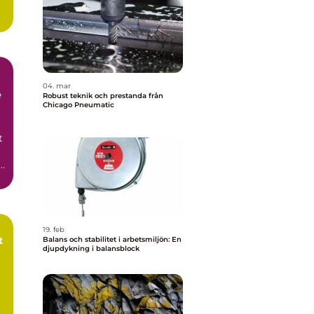
04. mar
e
Robust teknik och prestanda från
Chicago Pneumatic
t
i
19. feb
t
Balans och stabilitet i arbetsmiljön: En
djupdykning i balansblock