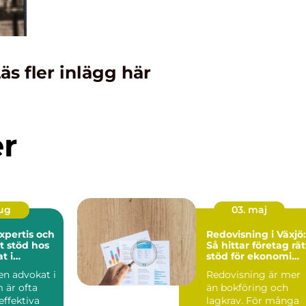
äs fler inlägg här
er
aug
03. maj
expertis och
Redovisning i Växjö:
t stöd hos
Så hittar företag rät
t i
stöd för ekonomi
m
och tillväxt
 en advokat i
Redovisning är mer
 är ofta
än bokföring och
effektiva
lagkrav. För många