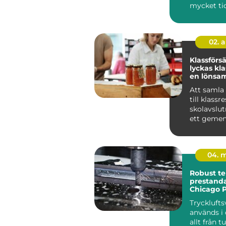
mycket ti
tar. Bokfö
löpande re
02. 
Klassförsäl
lyckas kl
en lönsam
försäljnin
Att samla
till klassr
skolavslut
ett geme
projekt har
natu...
04. 
Robust te
prestanda
Chicago 
Tryckluft
används i
allt från t