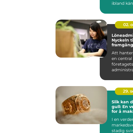
ibland kä
överväld...
02. 
Löneadmin
Nyckeln ti
framgång
företag
Att hanter
en central
företaget
administra
och spelar 
29. 
Slik kan 
gull: En 
for å mak
fortjenes
I en verde
markedsve
stadig svi