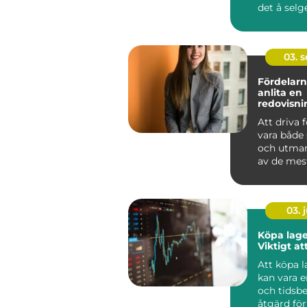
det å selg
en smart &
03. 
Fördelarn
anlita en
redovisni
Hässleho
Att driva 
vara både
och utman
av de mest
aspe...
03. j
Köpa lage
Viktigt at
Att köpa 
kan vara e
och tidsb
åtgärd för 