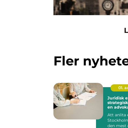
L
Fler nyhet
01. 
Juridisk 
strategisk
en advoka
Stockhol
Att anlita
Stockholm
den mest 