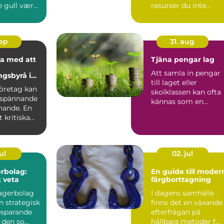
e gull være
resurser du inte...
oslas...
sep
31. aug
a med att
Tjäna pengar lag
Att samla in pengar
ngsbyrå i
till laget eller
lm
företag kan
skolklassen kan ofta
 spännande
kännas som en
ande. En
utmaning, men rätt..
 kritiska
ul
02. jul
rbolag:
En guide till moder
t veta
färgborttagning
lagerbolag
I dagens samhälle
n strategisk
finns det en växande
esparande
efterfrågan på
den so...
hållbara metoder f...