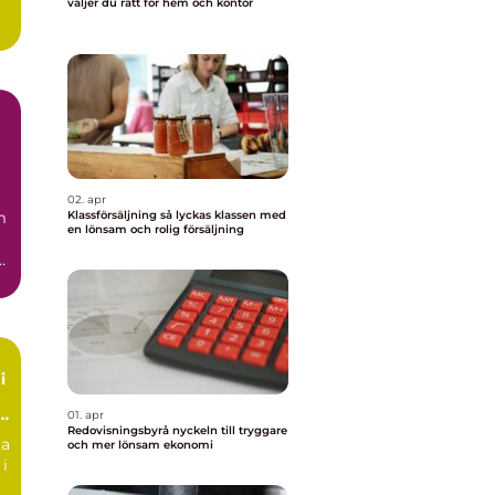
väljer du rätt för hem och kontor
02. apr
m
Klassförsäljning så lyckas klassen med
en lönsam och rolig försäljning
.
i
01. apr
Redovisningsbyrå nyckeln till tryggare
ta
och mer lönsam ekonomi
 i