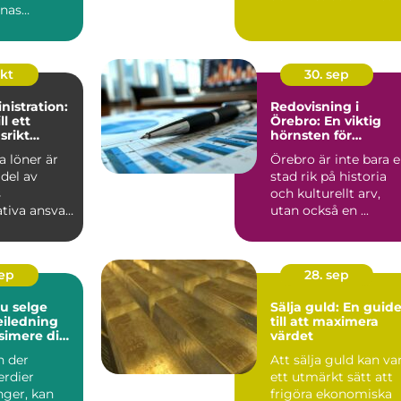
nnas
en ...
okt
30. sep
istration:
Redovisning i
ll ett
Örebro: En viktig
srikt
hörnsten för
företagande
a löner är
Örebro är inte bara 
 del av
stad rik på historia
s
och kulturellt arv,
tiva ansvar
utan också en ...
en...
sep
28. sep
du selge
Sälja guld: En guid
veiledning
till att maximera
simere din
värdet
te
n der
Att sälja guld kan va
rdier
ett utmärkt sätt att
nger, kan
frigöra ekonomiska