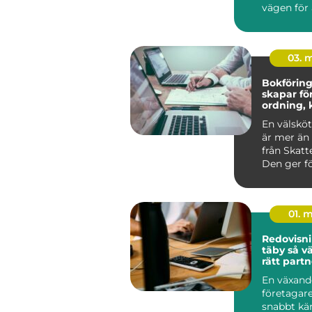
vägen för 
g...
03. 
Bokföring 
skapar fö
ordning, 
bättre be
En välsköt
är mer än 
från Skatt
Den ger fö
Alvesta en 
01. 
Redovisni
täby så väljer företag
rätt partn
ekonomi
En växand
företagare
snabbt kä