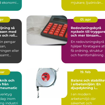
d ekonomin
mjukare, ljudnivån
ring,
sjunker och käns...
d...
apr
01. apr
jning så
Redovisningsbyrå
assen med
nyckeln till tryggar
 och rolig
och mer lönsam
g
ekonomi
 in pengar
En redovisningsbyrå
esan,
hjälper företagare at
ningen eller
få ordning, struktur
nsamt
och framförhållning 
 blivit en
ekonomin. När ...
mar
19. feb
knik och
Balans och stabilite
 från
i arbetsmiljön: En
Pneumatic
djupdykning i
balansblock
sverktyg
I en modern
 dag inom
arbetsmiljö där
ung industri
säkerhet och