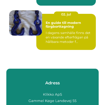
02. jul
En guide till modern
färgborttagning
I dagens samhälle finns det
en växande efterfrågan på
hållbara metoder f...
Adress