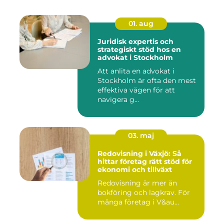
01. aug
Juridisk expertis och
strategiskt stöd hos en
advokat i Stockholm
Att anlita en advokat i
Stockholm är ofta den mest
effektiva vägen för att
navigera g...
03. maj
Redovisning i Växjö: Så
hittar företag rätt stöd för
ekonomi och tillväxt
Redovisning är mer än
bokföring och lagkrav. För
många företag i V&au...