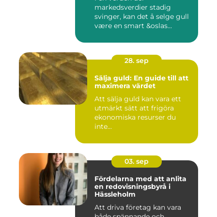
markedsverdier stadig
svinger, kan det å selge gull
være en smart &oslas...
28. sep
Sälja guld: En guide till att
maximera värdet
Att sälja guld kan vara ett
utmärkt sätt att frigöra
ekonomiska resurser du
inte...
03. sep
Fördelarna med att anlita
en redovisningsbyrå i
Hässleholm
Att driva företag kan vara
både spännande och