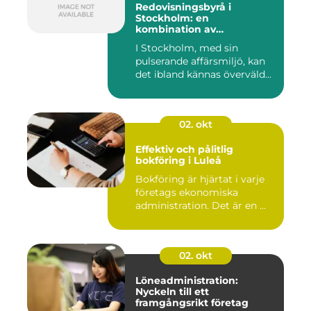
Redovisningsbyrå i
Stockholm: en
kombination av
professionalism och
I Stockholm, med sin
personlig service
pulserande affärsmiljö, kan
det ibland kännas överväld...
02. okt
Effektiv och pålitlig
bokföring i Luleå
Bokföring är hjärtat i varje
företags ekonomiska
administration. Det är en ...
02. okt
Löneadministration:
Nyckeln till ett
framgångsrikt företag