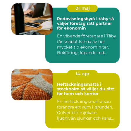
01. maj
Redovisningsbyrå i täby så
väljer företag rätt partner
för ekonomin
En växande företagare i Täby
får snabbt känna av hur
mycket tid ekonomin tar.
Bokföring, löpande red...
14. apr
Heltäckningsmatta i
stockholm så väljer du rätt
för hem och kontor
En heltäckningsmatta kan
förändra ett rum i grunden.
Golvet blir mjukare,
ljudnivån sjunker och käns...