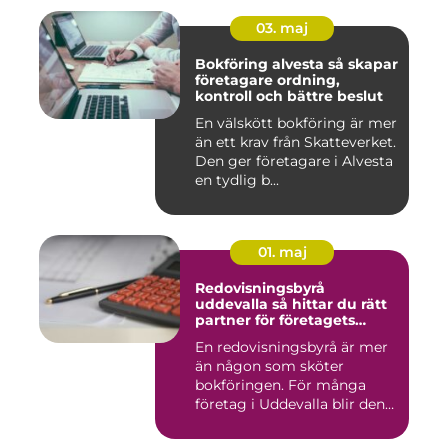
03. maj
Bokföring alvesta så skapar
företagare ordning,
kontroll och bättre beslut
En välskött bokföring är mer
än ett krav från Skatteverket.
Den ger företagare i Alvesta
en tydlig b...
01. maj
Redovisningsbyrå
uddevalla så hittar du rätt
partner för företagets
ekonomi
En redovisningsbyrå är mer
än någon som sköter
bokföringen. För många
företag i Uddevalla blir den
e...