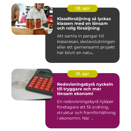
02. apr
Klassförsäljning så lyckas
klassen med en lönsam
och rolig försäljning
Att samla in pengar till
klassresan, skolavslutningen
eller ett gemensamt projekt
har blivit en natu...
01. apr
Redovisningsbyrå nyckeln
till tryggare och mer
lönsam ekonomi
En redovisningsbyrå hjälper
företagare att få ordning,
struktur och framförhållning
i ekonomin. När ...