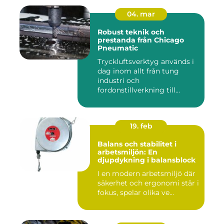
04. mar
Robust teknik och
prestanda från Chicago
Pneumatic
Tryckluftsverktyg används i
dag inom allt från tung
industri och
fordonstillverkning till...
19. feb
Balans och stabilitet i
arbetsmiljön: En
djupdykning i balansblock
I en modern arbetsmiljö där
säkerhet och ergonomi står i
fokus, spelar olika ve...