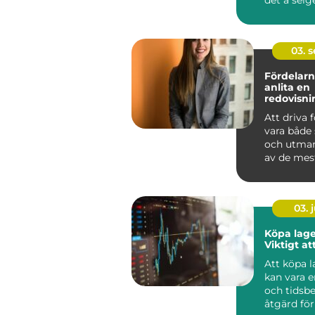
en smart &
03. 
Fördelarn
anlita en
redovisni
Hässleho
Att driva 
vara både
och utman
av de mest
aspe...
03. j
Köpa lage
Viktigt at
Att köpa 
kan vara e
och tidsb
åtgärd för 