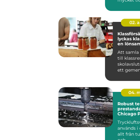
tar. Bokfö
löpande re
02. 
Klassförsäl
lyckas kl
en lönsam
försäljnin
Att samla
till klassr
skolavslut
ett geme
projekt har
natu...
04. 
Robust te
prestanda
Chicago 
Tryckluft
används i
allt från t
och