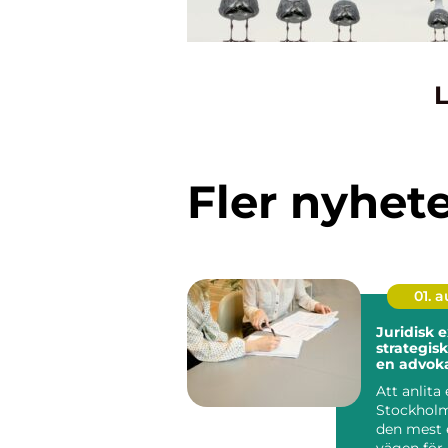
L
Fler nyhet
01. 
Juridisk 
strategisk
en advoka
Stockhol
Att anlita
Stockholm
den mest 
vägen för 