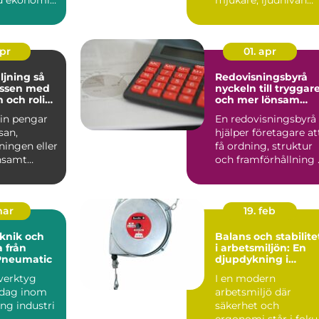
ring,
sjunker och käns...
d...
apr
01. apr
jning så
Redovisningsbyrå
assen med
nyckeln till tryggar
 och rolig
och mer lönsam
g
ekonomi
 in pengar
En redovisningsbyrå
esan,
hjälper företagare at
ningen eller
få ordning, struktur
nsamt
och framförhållning 
 blivit en
ekonomin. När ...
mar
19. feb
knik och
Balans och stabilite
 från
i arbetsmiljön: En
Pneumatic
djupdykning i
balansblock
sverktyg
I en modern
 dag inom
arbetsmiljö där
ung industri
säkerhet och
ergonomi står i foku