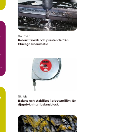
e
04. mar
Robust teknik och prestanda från
Chicago Pneumatic
t
i
19. feb
t
Balans och stabilitet i arbetsmiljön: En
djupdykning i balansblock
s,