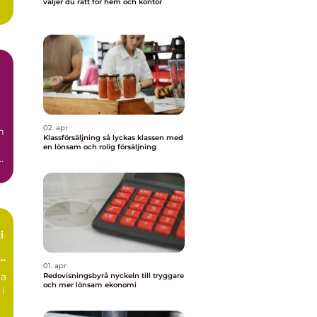
väljer du rätt för hem och kontor
02. apr
m
Klassförsäljning så lyckas klassen med
en lönsam och rolig försäljning
.
i
01. apr
ta
Redovisningsbyrå nyckeln till tryggare
och mer lönsam ekonomi
 i