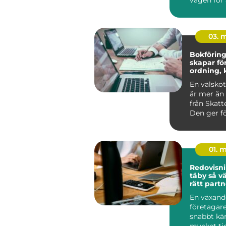
g...
03. 
Bokföring 
skapar fö
ordning, 
bättre be
En välsköt
är mer än 
från Skatt
Den ger fö
Alvesta en 
01. 
Redovisni
täby så väljer företag
rätt partn
ekonomi
En växand
företagare
snabbt kä
mycket ti