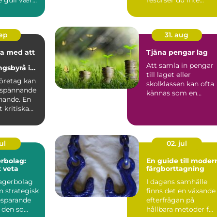
oslas...
sep
31. aug
a med att
Tjäna pengar lag
Att samla in pengar
ngsbyrå i
till laget eller
lm
företag kan
skolklassen kan ofta
 spännande
kännas som en
ande. En
utmaning, men rätt..
 kritiska
ul
02. jul
rbolag:
En guide till moder
t veta
färgborttagning
lagerbolag
I dagens samhälle
n strategisk
finns det en växande
esparande
efterfrågan på
den so...
hållbara metoder f...