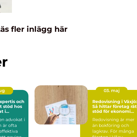
äs fler inlägg här
er
aug
03. maj
expertis och
Redovisning i Växjö:
t stöd hos
Så hittar företag rät
t i
stöd för ekonomi
m
och tillväxt
 en advokat i
Redovisning är mer
 är ofta
än bokföring och
effektiva
lagkrav. För många
att navigera
företag i V&au...