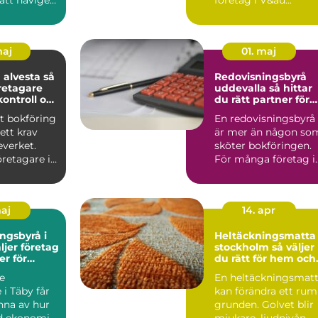
maj
01. maj
alvesta så
Redovisningsbyrå
retagare
uddevalla så hittar
kontroll och
du rätt partner för
slut
företagets ekonomi
t bokföring
En redovisningsbyrå
ett krav
är mer än någon so
everket.
sköter bokföringen.
retagare i
För många företag i
tydlig b...
Uddevalla blir den e..
maj
14. apr
ngsbyrå i
Heltäckningsmatta 
stockholm så väljer
er för
du rätt för hem och
n
kontor
e
En heltäckningsmat
 i Täby får
kan förändra ett rum
nna av hur
grunden. Golvet blir
d ekonomin
mjukare, ljudnivån