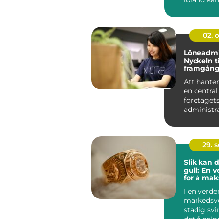
överväld...
02. 
Löneadmin
Nyckeln ti
framgång
företag
Att hanter
en central
företaget
administra
och spelar 
29. 
Slik kan 
gull: En 
for å mak
fortjenes
I en verde
markedsve
stadig svi
det å selg