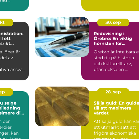
en ...
okt
30. sep
istration:
Redovisning i
ll ett
Örebro: En viktig
srikt
hörnsten för
företagande
a löner är
Örebro är inte bara 
 del av
stad rik på historia
s
och kulturellt arv,
tiva ansvar
utan också en ...
en...
sep
28. sep
du selge
Sälja guld: En guid
veiledning
till att maximera
simere din
värdet
te
n der
Att sälja guld kan va
rdier
ett utmärkt sätt att
nger, kan
frigöra ekonomiska
e gull være
resurser du inte...