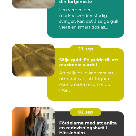
din fortjeneste
I en verden der
markedsverdier stadig
svinger, kan det å selge gull
være en smart &oslas...
28. sep
Sälja guld: En guide till att
maximera värdet
Att sälja guld kan vara ett
utmärkt sätt att frigöra
ekonomiska resurser du
inte...
03. sep
Fördelarna med att anlita
en redovisningsbyrå i
Hässleholm