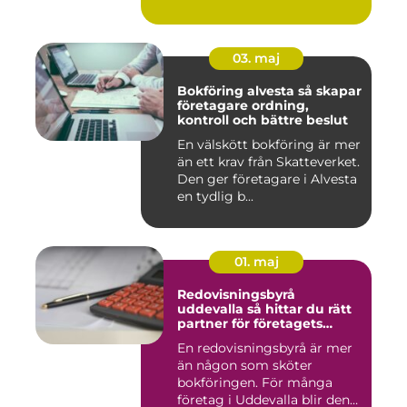
03. maj
Bokföring alvesta så skapar
företagare ordning,
kontroll och bättre beslut
En välskött bokföring är mer
än ett krav från Skatteverket.
Den ger företagare i Alvesta
en tydlig b...
01. maj
Redovisningsbyrå
uddevalla så hittar du rätt
partner för företagets
ekonomi
En redovisningsbyrå är mer
än någon som sköter
bokföringen. För många
företag i Uddevalla blir den