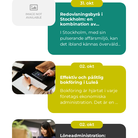
31. okt
Redovisningsbyrå i
Stockholm: en
kombination av
professionalism och
I Stockholm, med sin
personlig service
pulserande affärsmiljö, kan
det ibland kännas överväld...
02. okt
Effektiv och pålitlig
bokföring i Luleå
Bokföring är hjärtat i varje
företags ekonomiska
administration. Det är en ...
02. okt
Löneadministration: