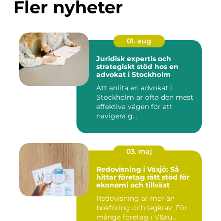
Fler nyheter
01. aug
Juridisk expertis och
strategiskt stöd hos en
advokat i Stockholm
Att anlita en advokat i
Stockholm är ofta den mest
effektiva vägen för att
navigera g...
03. maj
Redovisning i Växjö: Så
hittar företag rätt stöd för
ekonomi och tillväxt
Redovisning är mer än
bokföring och lagkrav. För
många företag i V&au...