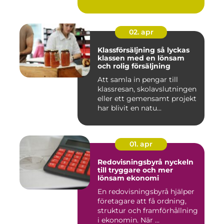
02. apr
Klassförsäljning så lyckas
klassen med en lönsam
och rolig försäljning
Att samla in pengar till
klassresan, skolavslutningen
eller ett gemensamt projekt
har blivit en natu...
01. apr
Redovisningsbyrå nyckeln
till tryggare och mer
lönsam ekonomi
En redovisningsbyrå hjälper
företagare att få ordning,
struktur och framförhållning
i ekonomin. När ...