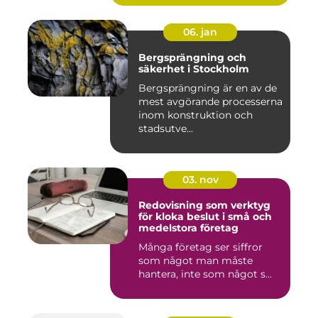
06. jan
Bergsprängning och
säkerhet i Stockholm
Bergsprängning är en av de
mest avgörande processerna
inom konstruktion och
stadsutve...
03. nov
Redovisning som verktyg
för kloka beslut i små och
medelstora företag
Många företag ser siffror
som något man måste
hantera, inte som något s...