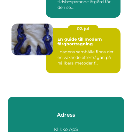
tidsbesparande åtgärd för
den so...
02. jul
En guide till modern
färgborttagning
I dagens samhälle finns det
en växande efterfrågan på
hållbara metoder f...
Adress