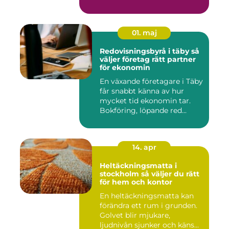
e...
01. maj
Redovisningsbyrå i täby så
väljer företag rätt partner
för ekonomin
En växande företagare i Täby
får snabbt känna av hur
mycket tid ekonomin tar.
Bokföring, löpande red...
14. apr
Heltäckningsmatta i
stockholm så väljer du rätt
för hem och kontor
En heltäckningsmatta kan
förändra ett rum i grunden.
Golvet blir mjukare,
ljudnivån sjunker och käns...