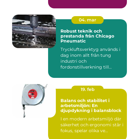
04. mar
Robust teknik och
prestanda från Chicago
Pneumatic
Tryckluftsverktyg används i
dag inom allt från tung
industri och
fordonstillverkning till...
19. feb
Balans och stabilitet i
arbetsmiljön: En
djupdykning i balansblock
I en modern arbetsmiljö där
säkerhet och ergonomi står i
fokus, spelar olika ve...