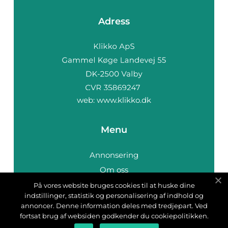
Adress
web:
www.klikko.dk
Menu
Annonsering
Om oss
Cookies
På vores website bruges cookies til at huske dine
indstillinger, statistik og personalisering af indhold og
Kontakta oss
annoncer. Denne information deles med tredjepart. Ved
Sitemap
fortsat brug af websiden godkender du cookiepolitikken.