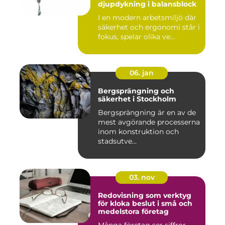
djupdykning i balansblock
I en modern arbetsmiljö där
säkerhet och ergonomi står i
fokus, spelar olika ve...
06. jan
Bergsprängning och
säkerhet i Stockholm
Bergsprängning är en av de
mest avgörande processerna
inom konstruktion och
stadsutve...
03. nov
Redovisning som verktyg
för kloka beslut i små och
medelstora företag