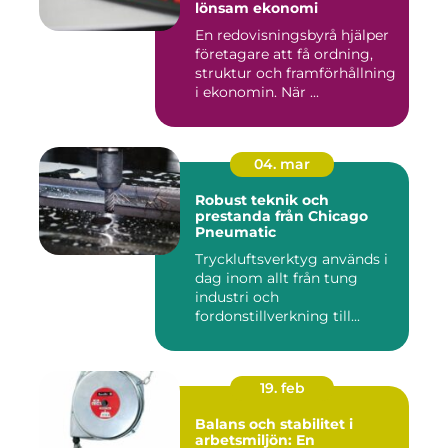
lönsam ekonomi
En redovisningsbyrå hjälper
företagare att få ordning,
struktur och framförhållning
i ekonomin. När ...
04. mar
Robust teknik och
prestanda från Chicago
Pneumatic
Tryckluftsverktyg används i
dag inom allt från tung
industri och
fordonstillverkning till...
19. feb
Balans och stabilitet i
arbetsmiljön: En