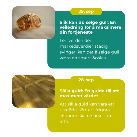
29. sep
Slik kan du selge gull: En
veiledning for å maksimere
din fortjeneste
I en verden der
markedsverdier stadig
svinger, kan det å selge gull
være en smart &oslas...
28. sep
Sälja guld: En guide till att
maximera värdet
Att sälja guld kan vara ett
utmärkt sätt att frigöra
ekonomiska resurser du
inte...