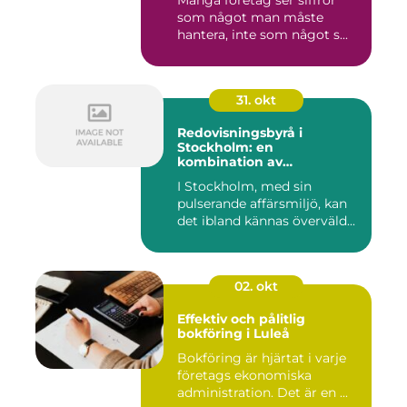
Många företag ser siffror
som något man måste
hantera, inte som något s...
31. okt
Redovisningsbyrå i
Stockholm: en
kombination av
professionalism och
I Stockholm, med sin
personlig service
pulserande affärsmiljö, kan
det ibland kännas överväld...
02. okt
Effektiv och pålitlig
bokföring i Luleå
Bokföring är hjärtat i varje
företags ekonomiska
administration. Det är en ...