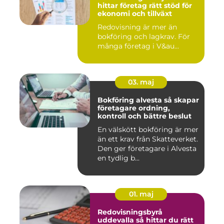
hittar företag rätt stöd för
ekonomi och tillväxt
Redovisning är mer än
bokföring och lagkrav. För
många företag i V&au...
03. maj
Bokföring alvesta så skapar
företagare ordning,
kontroll och bättre beslut
En välskött bokföring är mer
än ett krav från Skatteverket.
Den ger företagare i Alvesta
en tydlig b...
01. maj
Redovisningsbyrå
uddevalla så hittar du rätt