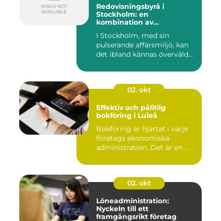
Redovisningsbyrå i
Stockholm: en
kombination av
professionalism och
I Stockholm, med sin
personlig service
pulserande affärsmiljö, kan
det ibland kännas överväld...
02. okt
Effektiv och pålitlig
bokföring i Luleå
Bokföring är hjärtat i varje
företags ekonomiska
administration. Det är en ...
02. okt
Löneadministration:
Nyckeln till ett
framgångsrikt företag