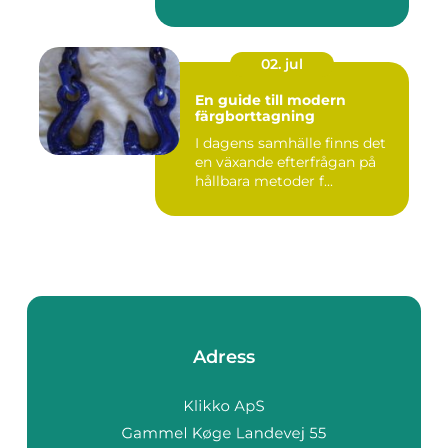
02. jul
En guide till modern
färgborttagning
I dagens samhälle finns det
en växande efterfrågan på
hållbara metoder f...
Adress