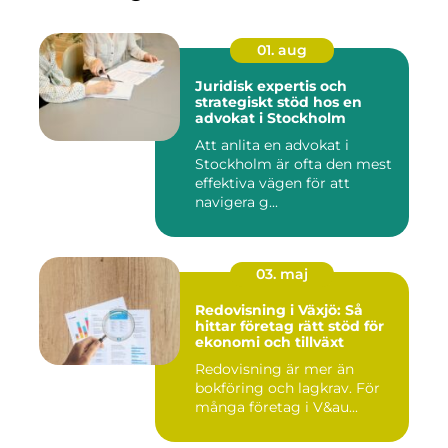
01. aug
Juridisk expertis och
strategiskt stöd hos en
advokat i Stockholm
Att anlita en advokat i
Stockholm är ofta den mest
effektiva vägen för att
navigera g...
03. maj
Redovisning i Växjö: Så
hittar företag rätt stöd för
ekonomi och tillväxt
Redovisning är mer än
bokföring och lagkrav. För
många företag i V&au...