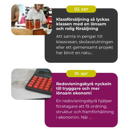
02. apr
Klassförsäljning så lyckas
klassen med en lönsam
och rolig försäljning
Att samla in pengar till
klassresan, skolavslutningen
eller ett gemensamt projekt
har blivit en natu...
01. apr
Redovisningsbyrå nyckeln
till tryggare och mer
lönsam ekonomi
En redovisningsbyrå hjälper
företagare att få ordning,
struktur och framförhållning
i ekonomin. När ...