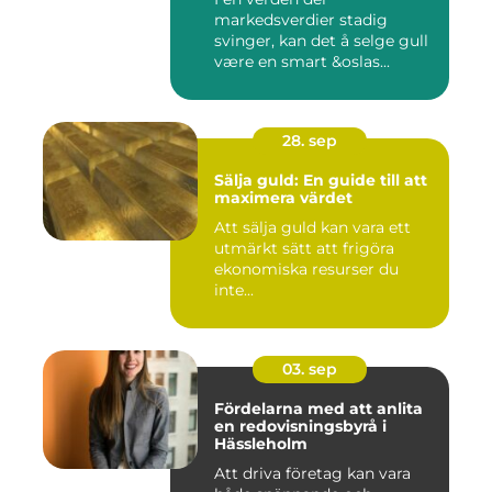
markedsverdier stadig
svinger, kan det å selge gull
være en smart &oslas...
28. sep
Sälja guld: En guide till att
maximera värdet
Att sälja guld kan vara ett
utmärkt sätt att frigöra
ekonomiska resurser du
inte...
03. sep
Fördelarna med att anlita
en redovisningsbyrå i
Hässleholm
Att driva företag kan vara