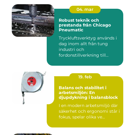
04. mar
Robust teknik och
prestanda från Chicago
Pneumatic
Tryckluftsverktyg används i
dag inom allt från tung
industri och
fordonstillverkning till...
19. feb
Balans och stabilitet i
arbetsmiljön: En
djupdykning i balansblock
I en modern arbetsmiljö där
säkerhet och ergonomi står i
fokus, spelar olika ve...