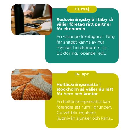
01. maj
Redovisningsbyrå i täby så
väljer företag rätt partner
för ekonomin
En växande företagare i Täby
får snabbt känna av hur
mycket tid ekonomin tar.
Bokföring, löpande red...
14. apr
Heltäckningsmatta i
stockholm så väljer du rätt
för hem och kontor
En heltäckningsmatta kan
förändra ett rum i grunden.
Golvet blir mjukare,
ljudnivån sjunker och käns...