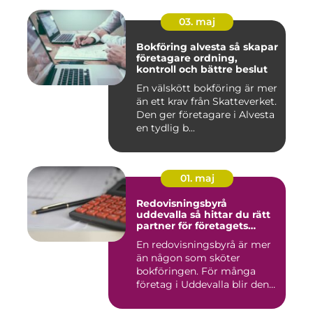
03. maj
Bokföring alvesta så skapar
företagare ordning,
kontroll och bättre beslut
En välskött bokföring är mer
än ett krav från Skatteverket.
Den ger företagare i Alvesta
en tydlig b...
01. maj
Redovisningsbyrå
uddevalla så hittar du rätt
partner för företagets
ekonomi
En redovisningsbyrå är mer
än någon som sköter
bokföringen. För många
företag i Uddevalla blir den
e...