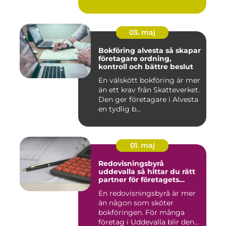
03. maj
Bokföring alvesta så skapar
företagare ordning,
kontroll och bättre beslut
En välskött bokföring är mer
än ett krav från Skatteverket.
Den ger företagare i Alvesta
en tydlig b...
01. maj
Redovisningsbyrå
uddevalla så hittar du rätt
partner för företagets
ekonomi
En redovisningsbyrå är mer
än någon som sköter
bokföringen. För många
företag i Uddevalla blir den