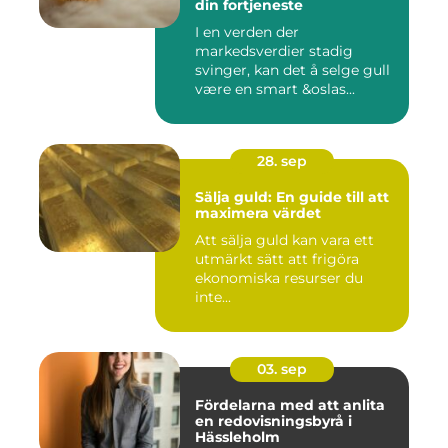
din fortjeneste
I en verden der
markedsverdier stadig
svinger, kan det å selge gull
være en smart &oslas...
28. sep
Sälja guld: En guide till att
maximera värdet
Att sälja guld kan vara ett
utmärkt sätt att frigöra
ekonomiska resurser du
inte...
03. sep
Fördelarna med att anlita
en redovisningsbyrå i
Hässleholm