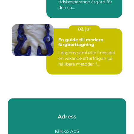
tidsbesparande åtgärd för
den so...
02. jul
En guide till modern
färgborttagning
I dagens samhälle finns det
en växande efterfrågan på
hållbara metoder f...
Adress