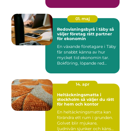
e...
01. maj
Redovisningsbyrå i täby så
väljer företag rätt partner
för ekonomin
En växande företagare i Täby
får snabbt känna av hur
mycket tid ekonomin tar.
Bokföring, löpande red...
14. apr
Heltäckningsmatta i
stockholm så väljer du rätt
för hem och kontor
En heltäckningsmatta kan
förändra ett rum i grunden.
Golvet blir mjukare,
ljudnivån sjunker och käns...