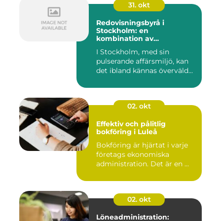
31. okt
Redovisningsbyrå i
Stockholm: en
kombination av
professionalism och
I Stockholm, med sin
personlig service
pulserande affärsmiljö, kan
det ibland kännas överväld...
02. okt
Effektiv och pålitlig
bokföring i Luleå
Bokföring är hjärtat i varje
företags ekonomiska
administration. Det är en ...
02. okt
Löneadministration: