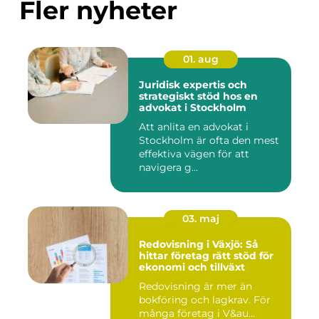
Fler nyheter
01. aug
Juridisk expertis och
strategiskt stöd hos en
advokat i Stockholm
Att anlita en advokat i
Stockholm är ofta den mest
effektiva vägen för att
navigera g...
03. maj
Redovisning i Växjö: Så
hittar företag rätt stöd för
ekonomi och tillväxt
Redovisning är mer än
bokföring och lagkrav. För
många företag i V&au...