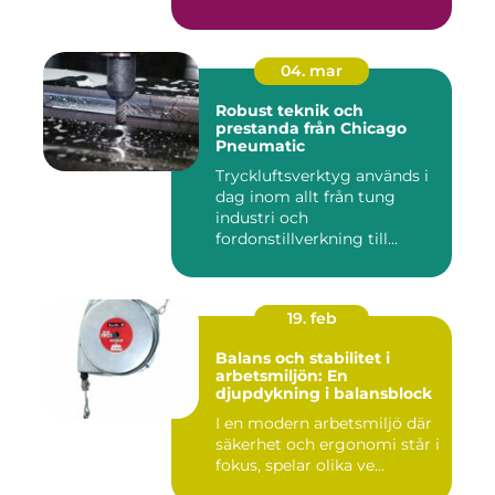
04. mar
Robust teknik och
prestanda från Chicago
Pneumatic
Tryckluftsverktyg används i
dag inom allt från tung
industri och
fordonstillverkning till...
19. feb
Balans och stabilitet i
arbetsmiljön: En
djupdykning i balansblock
I en modern arbetsmiljö där
säkerhet och ergonomi står i
fokus, spelar olika ve...