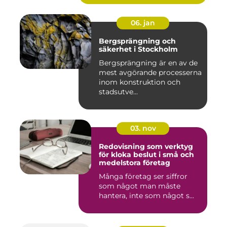
06. jan
Bergsprängning och
säkerhet i Stockholm
Bergsprängning är en av de
mest avgörande processerna
inom konstruktion och
stadsutve...
03. nov
Redovisning som verktyg
för kloka beslut i små och
medelstora företag
Många företag ser siffror
som något man måste
hantera, inte som något s...