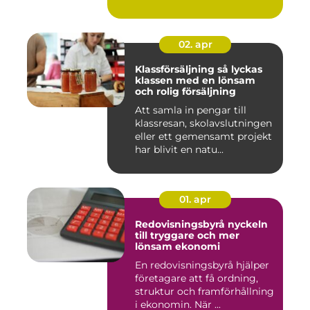
02. apr
Klassförsäljning så lyckas
klassen med en lönsam
och rolig försäljning
Att samla in pengar till
klassresan, skolavslutningen
eller ett gemensamt projekt
har blivit en natu...
01. apr
Redovisningsbyrå nyckeln
till tryggare och mer
lönsam ekonomi
En redovisningsbyrå hjälper
företagare att få ordning,
struktur och framförhållning
i ekonomin. När ...