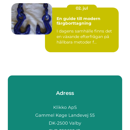
02. jul
En guide till modern
färgborttagning
I dagens samhälle finns det
en växande efterfrågan på
hållbara metoder f...
Adress