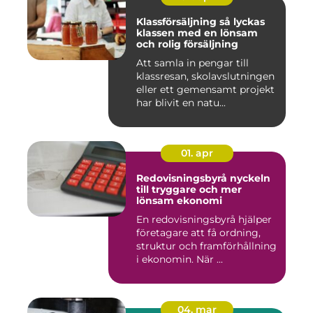
Klassförsäljning så lyckas
klassen med en lönsam
och rolig försäljning
Att samla in pengar till
klassresan, skolavslutningen
eller ett gemensamt projekt
har blivit en natu...
01. apr
Redovisningsbyrå nyckeln
till tryggare och mer
lönsam ekonomi
En redovisningsbyrå hjälper
företagare att få ordning,
struktur och framförhållning
i ekonomin. När ...
04. mar