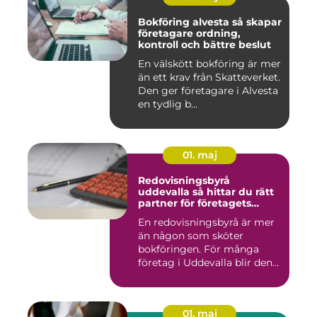
Bokföring alvesta så skapar
företagare ordning,
kontroll och bättre beslut
En välskött bokföring är mer
än ett krav från Skatteverket.
Den ger företagare i Alvesta
en tydlig b...
01. maj
Redovisningsbyrå
uddevalla så hittar du rätt
partner för företagets
ekonomi
En redovisningsbyrå är mer
än någon som sköter
bokföringen. För många
företag i Uddevalla blir den
e...
01. maj