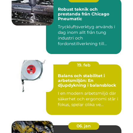
Robust teknik och
prestanda från Chicago
Pneumatic
Tryckluftsverktyg används i
dag inom allt från tung
industri och
fordonstillverkning till...
19. feb
Balans och stabilitet i
arbetsmiljön: En
djupdykning i balansblock
I en modern arbetsmiljö där
säkerhet och ergonomi står i
fokus, spelar olika ve...
06. jan