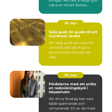
svinger, kan det å selge gull
være en smart &oslas...
28. sep
Sälja guld: En guide till att
maximera värdet
Att sälja guld kan vara ett
utmärkt sätt att frigöra
ekonomiska resurser du
inte...
03. sep
Fördelarna med att anlita
en redovisningsbyrå i
Hässleholm
Att driva företag kan vara
både spännande och
utmanande. En av de mest