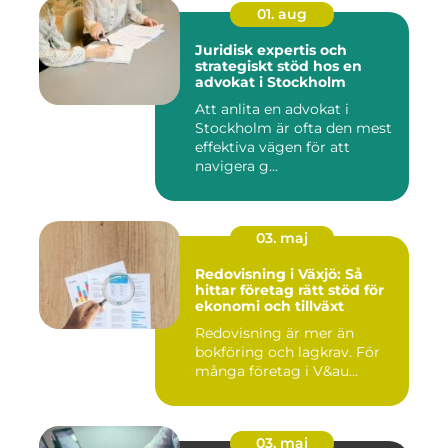
01. aug
Juridisk expertis och
strategiskt stöd hos en
advokat i Stockholm
Att anlita en advokat i
Stockholm är ofta den mest
effektiva vägen för att
navigera g...
03. maj
Redovisning i Växjö: Så
hittar företag rätt stöd för
ekonomi och tillväxt
Redovisning är mer än
bokföring och lagkrav. För
många företag i V&au...
03. maj