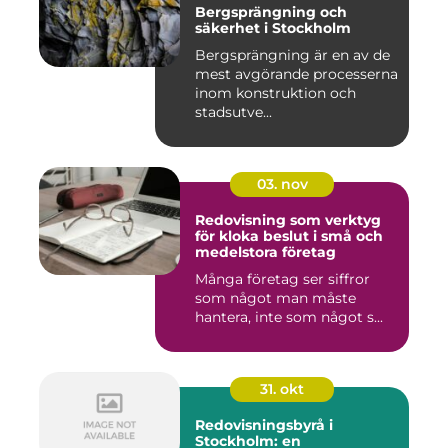
Bergsprängning och
säkerhet i Stockholm
Bergsprängning är en av de
mest avgörande processerna
inom konstruktion och
stadsutve...
03. nov
Redovisning som verktyg
för kloka beslut i små och
medelstora företag
Många företag ser siffror
som något man måste
hantera, inte som något s...
31. okt
Redovisningsbyrå i
Stockholm: en