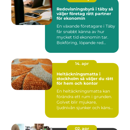
Redovisningsbyrå i täby så
väljer företag rätt partner
för ekonomin
En växande företagare i Täby
får snabbt känna av hur
mycket tid ekonomin tar.
Bokföring, löpande red...
14. apr
Heltäckningsmatta i
stockholm så väljer du rätt
för hem och kontor
En heltäckningsmatta kan
förändra ett rum i grunden.
Golvet blir mjukare,
ljudnivån sjunker och käns...
02. apr