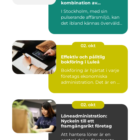
kombination av
professionalism och
I Stockholm, med sin
personlig service
pulserande affärsmiljö, kan
det ibland kännas överväld...
02. okt
Effektiv och pålitlig
bokföring i Luleå
Bokföring är hjärtat i varje
företags ekonomiska
administration. Det är en ...
02. okt
Löneadministration:
Nyckeln till ett
framgångsrikt företag
Att hantera löner är en