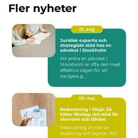
Fler nyheter
01. aug
Juridisk expertis och
strategiskt stöd hos en
advokat i Stockholm
Att anlita en advokat i
Stockholm är ofta den mest
effektiva vägen för att
navigera g...
03. maj
Redovisning i Växjö: Så
hittar företag rätt stöd för
ekonomi och tillväxt
Redovisning är mer än
bokföring och lagkrav. För