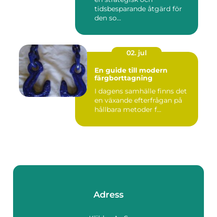
tidsbesparande åtgärd för
den so...
02. jul
En guide till modern
färgborttagning
I dagens samhälle finns det
en växande efterfrågan på
hållbara metoder f...
Adress