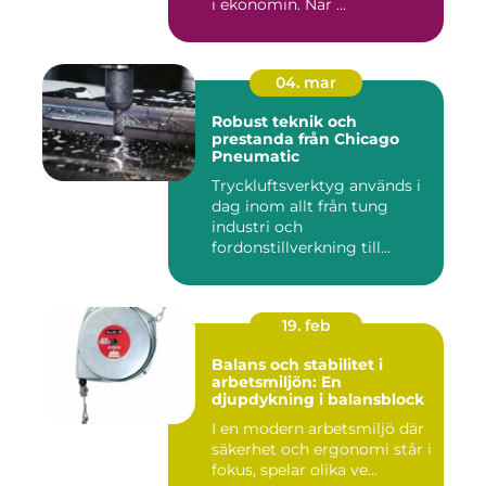
i ekonomin. När ...
04. mar
Robust teknik och
prestanda från Chicago
Pneumatic
Tryckluftsverktyg används i
dag inom allt från tung
industri och
fordonstillverkning till...
19. feb
Balans och stabilitet i
arbetsmiljön: En
djupdykning i balansblock
I en modern arbetsmiljö där
säkerhet och ergonomi står i
fokus, spelar olika ve...