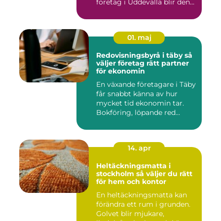
företag i Uddevalla blir den
e...
01. maj
Redovisningsbyrå i täby så
väljer företag rätt partner
för ekonomin
En växande företagare i Täby
får snabbt känna av hur
mycket tid ekonomin tar.
Bokföring, löpande red...
14. apr
Heltäckningsmatta i
stockholm så väljer du rätt
för hem och kontor
En heltäckningsmatta kan
förändra ett rum i grunden.
Golvet blir mjukare,