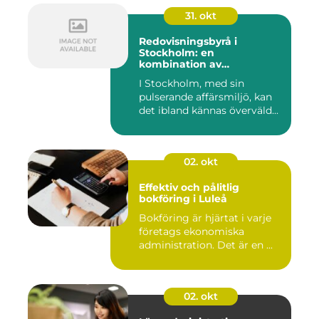
31. okt
Redovisningsbyrå i
Stockholm: en
kombination av
professionalism och
I Stockholm, med sin
personlig service
pulserande affärsmiljö, kan
det ibland kännas överväld...
02. okt
Effektiv och pålitlig
bokföring i Luleå
Bokföring är hjärtat i varje
företags ekonomiska
administration. Det är en ...
02. okt