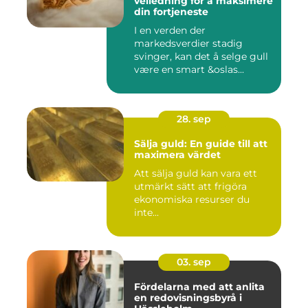
veiledning for å maksimere
din fortjeneste
I en verden der
markedsverdier stadig
svinger, kan det å selge gull
være en smart &oslas...
28. sep
Sälja guld: En guide till att
maximera värdet
Att sälja guld kan vara ett
utmärkt sätt att frigöra
ekonomiska resurser du
inte...
03. sep
Fördelarna med att anlita
en redovisningsbyrå i