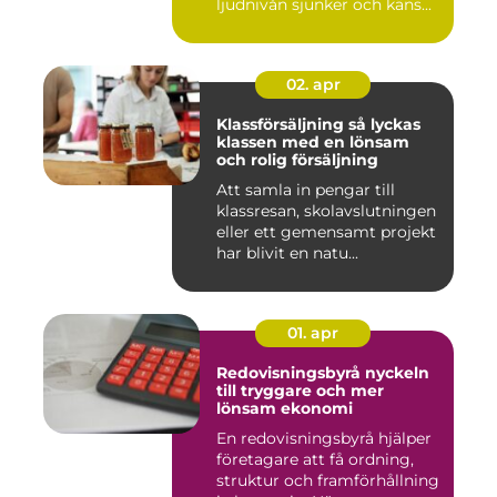
ljudnivån sjunker och käns...
02. apr
Klassförsäljning så lyckas
klassen med en lönsam
och rolig försäljning
Att samla in pengar till
klassresan, skolavslutningen
eller ett gemensamt projekt
har blivit en natu...
01. apr
Redovisningsbyrå nyckeln
till tryggare och mer
lönsam ekonomi
En redovisningsbyrå hjälper
företagare att få ordning,
struktur och framförhållning