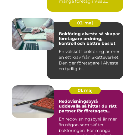
många företag i V&au...
03. maj
Bokföring alvesta så skapar
företagare ordning,
kontroll och bättre beslut
En välskött bokföring är mer
än ett krav från Skatteverket.
Den ger företagare i Alvesta
en tydlig b...
01. maj
Redovisningsbyrå
uddevalla så hittar du rätt
partner för företagets
ekonomi
En redovisningsbyrå är mer
än någon som sköter
bokföringen. För många