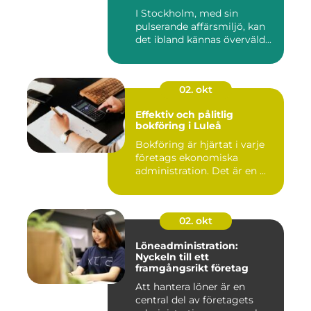
professionalism och
I Stockholm, med sin
personlig service
pulserande affärsmiljö, kan
det ibland kännas överväld...
02. okt
Effektiv och pålitlig
bokföring i Luleå
Bokföring är hjärtat i varje
företags ekonomiska
administration. Det är en ...
02. okt
Löneadministration:
Nyckeln till ett
framgångsrikt företag
Att hantera löner är en
central del av företagets