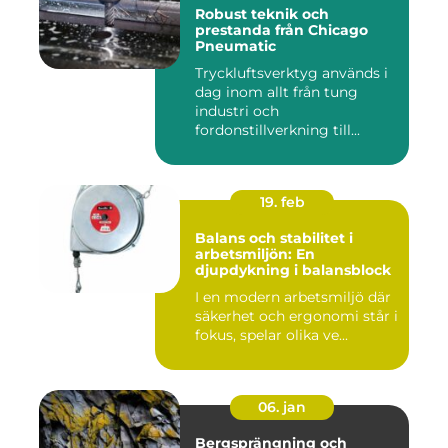
Robust teknik och
prestanda från Chicago
Pneumatic
Tryckluftsverktyg används i
dag inom allt från tung
industri och
fordonstillverkning till...
19. feb
Balans och stabilitet i
arbetsmiljön: En
djupdykning i balansblock
I en modern arbetsmiljö där
säkerhet och ergonomi står i
fokus, spelar olika ve...
06. jan
Bergsprängning och