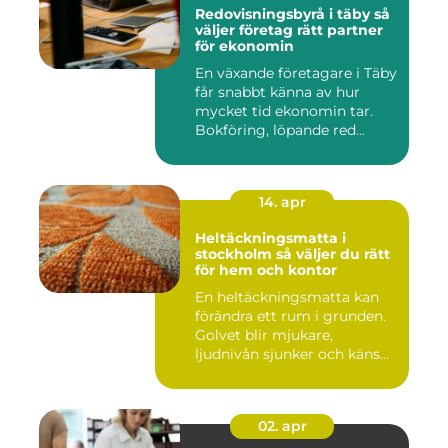
Redovisningsbyrå i täby så
väljer företag rätt partner
för ekonomin
En växande företagare i Täby
får snabbt känna av hur
mycket tid ekonomin tar.
Bokföring, löpande red...
14. apr
Heltäckningsmatta i
stockholm så väljer du rätt
för hem och kontor
En heltäckningsmatta kan
förändra ett rum i grunden.
Golvet blir mjukare,
ljudnivån sjunker och käns...
02. apr