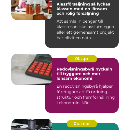
Klassförsäljning så lyckas
klassen med en lönsam
och rolig försäljning
Att samla in pengar till
klassresan, skolavslutningen
eller ett gemensamt projekt
har blivit en natu...
01. apr
Redovisningsbyrå nyckeln
till tryggare och mer
lönsam ekonomi
En redovisningsbyrå hjälper
företagare att få ordning,
struktur och framförhållning
i ekonomin. När ...
04. mar