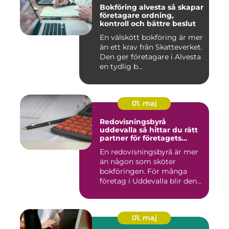
Bokföring alvesta så skapar
företagare ordning,
kontroll och bättre beslut
En välskött bokföring är mer
än ett krav från Skatteverket.
Den ger företagare i Alvesta
en tydlig b...
01. maj
Redovisningsbyrå
uddevalla så hittar du rätt
partner för företagets
ekonomi
En redovisningsbyrå är mer
än någon som sköter
bokföringen. För många
företag i Uddevalla blir den
e...
01. maj