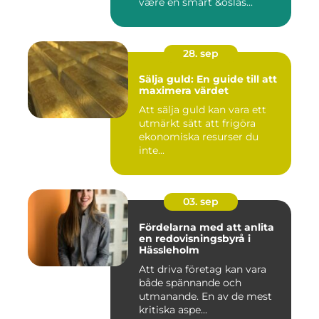
være en smart &oslas...
28. sep
Sälja guld: En guide till att
maximera värdet
Att sälja guld kan vara ett
utmärkt sätt att frigöra
ekonomiska resurser du
inte...
03. sep
Fördelarna med att anlita
en redovisningsbyrå i
Hässleholm
Att driva företag kan vara
både spännande och
utmanande. En av de mest
kritiska aspe...