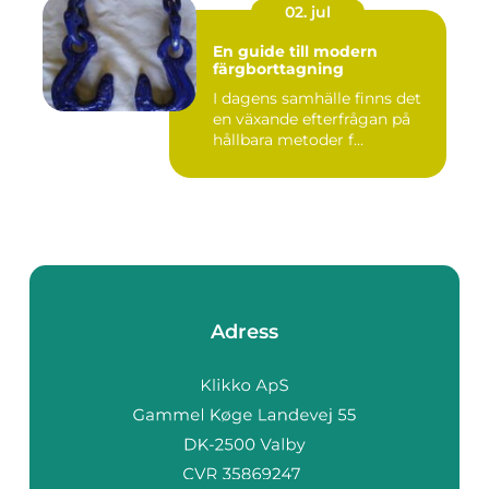
02. jul
En guide till modern
färgborttagning
I dagens samhälle finns det
en växande efterfrågan på
hållbara metoder f...
Adress