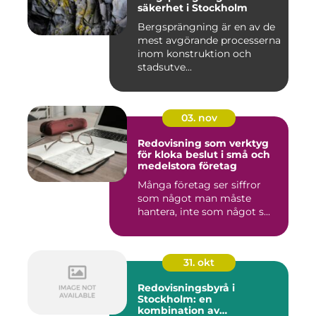
säkerhet i Stockholm
Bergsprängning är en av de
mest avgörande processerna
inom konstruktion och
stadsutve...
03. nov
Redovisning som verktyg
för kloka beslut i små och
medelstora företag
Många företag ser siffror
som något man måste
hantera, inte som något s...
31. okt
Redovisningsbyrå i
Stockholm: en
kombination av