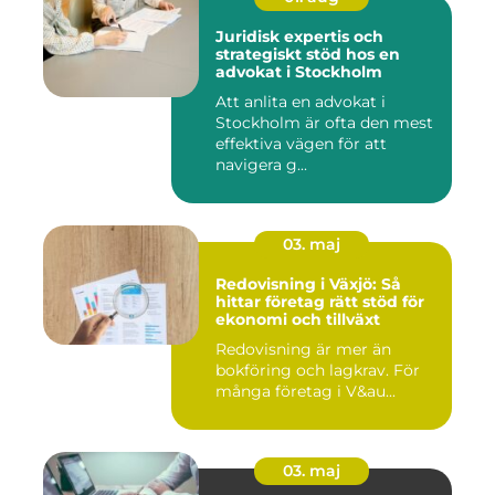
Juridisk expertis och
strategiskt stöd hos en
advokat i Stockholm
Att anlita en advokat i
Stockholm är ofta den mest
effektiva vägen för att
navigera g...
03. maj
Redovisning i Växjö: Så
hittar företag rätt stöd för
ekonomi och tillväxt
Redovisning är mer än
bokföring och lagkrav. För
många företag i V&au...
03. maj