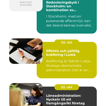
Redovisningsbyrå i
Stockholm: en
kombination av
professionalism och
I Stockholm, med sin
personlig service
pulserande affärsmiljö, kan
det ibland kännas överväld...
02. okt
Effektiv och pålitlig
bokföring i Luleå
Bokföring är hjärtat i varje
företags ekonomiska
administration. Det är en ...
02. okt
Löneadministration:
Nyckeln till ett
framgångsrikt företag