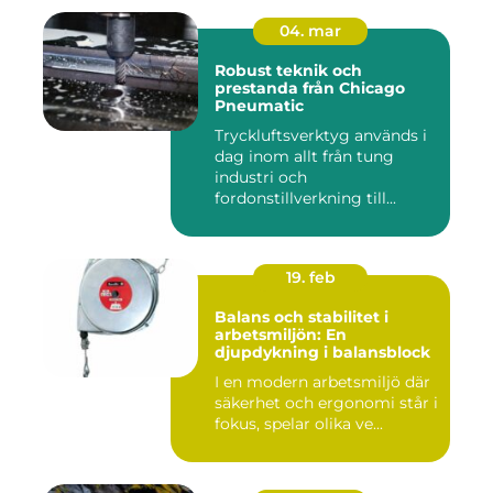
04. mar
Robust teknik och
prestanda från Chicago
Pneumatic
Tryckluftsverktyg används i
dag inom allt från tung
industri och
fordonstillverkning till...
19. feb
Balans och stabilitet i
arbetsmiljön: En
djupdykning i balansblock
I en modern arbetsmiljö där
säkerhet och ergonomi står i
fokus, spelar olika ve...