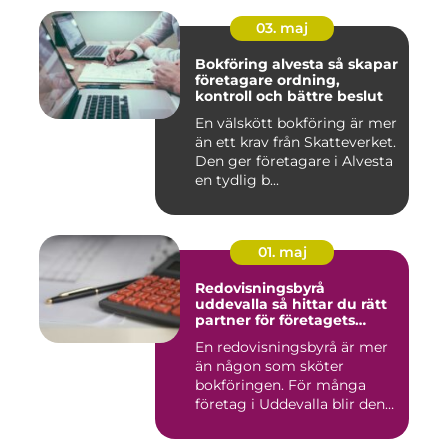
03. maj
Bokföring alvesta så skapar
företagare ordning,
kontroll och bättre beslut
En välskött bokföring är mer
än ett krav från Skatteverket.
Den ger företagare i Alvesta
en tydlig b...
01. maj
Redovisningsbyrå
uddevalla så hittar du rätt
partner för företagets
ekonomi
En redovisningsbyrå är mer
än någon som sköter
bokföringen. För många
företag i Uddevalla blir den
e...