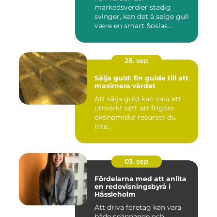
markedsverdier stadig
svinger, kan det å selge gull
være en smart &oslas...
28. sep
Sälja guld: En guide till att
maximera värdet
Att sälja guld kan vara ett
utmärkt sätt att frigöra
ekonomiska resurser du
inte...
03. sep
Fördelarna med att anlita
en redovisningsbyrå i
Hässleholm
Att driva företag kan vara
både spännande och