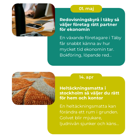
01. maj
Redovisningsbyrå i täby så
väljer företag rätt partner
för ekonomin
En växande företagare i Täby
får snabbt känna av hur
mycket tid ekonomin tar.
Bokföring, löpande red...
14. apr
Heltäckningsmatta i
stockholm så väljer du rätt
för hem och kontor
En heltäckningsmatta kan
förändra ett rum i grunden.
Golvet blir mjukare,
ljudnivån sjunker och käns...