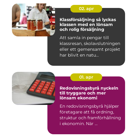
02. apr
Klassförsäljning så lyckas
klassen med en lönsam
och rolig försäljning
Att samla in pengar till
klassresan, skolavslutningen
eller ett gemensamt projekt
har blivit en natu...
01. apr
Redovisningsbyrå nyckeln
till tryggare och mer
lönsam ekonomi
En redovisningsbyrå hjälper
företagare att få ordning,
struktur och framförhållning
i ekonomin. När ...