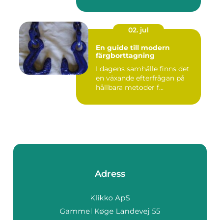
02. jul
En guide till modern
färgborttagning
I dagens samhälle finns det
en växande efterfrågan på
hållbara metoder f...
Adress