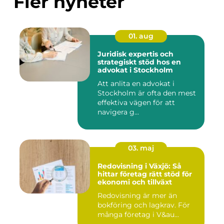
Fler nyheter
01. aug
Juridisk expertis och
strategiskt stöd hos en
advokat i Stockholm
Att anlita en advokat i
Stockholm är ofta den mest
effektiva vägen för att
navigera g...
03. maj
Redovisning i Växjö: Så
hittar företag rätt stöd för
ekonomi och tillväxt
Redovisning är mer än
bokföring och lagkrav. För
många företag i V&au...