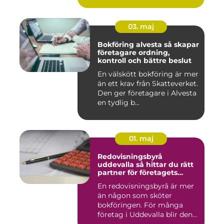
03. maj
Bokföring alvesta så skapar
företagare ordning,
kontroll och bättre beslut
En välskött bokföring är mer
än ett krav från Skatteverket.
Den ger företagare i Alvesta
en tydlig b...
01. maj
Redovisningsbyrå
uddevalla så hittar du rätt
partner för företagets
ekonomi
En redovisningsbyrå är mer
än någon som sköter
bokföringen. För många
företag i Uddevalla blir den