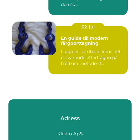
den so...
02. jul
En guide till modern
färgborttagning
I dagens samhälle finns det
en växande efterfrågan på
hållbara metoder f...
Adress