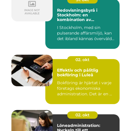
Redovisningsbyrå i
Stockholm: en
kombination av
professionalism och
I Stockholm, med sin
personlig service
pulserande affärsmiljö, kan
det ibland kännas överväld...
02. okt
Effektiv och pålitlig
bokföring i Luleå
Bokföring är hjärtat i varje
företags ekonomiska
administration. Det är en ...
02. okt
Löneadministration:
Nyckeln till ett