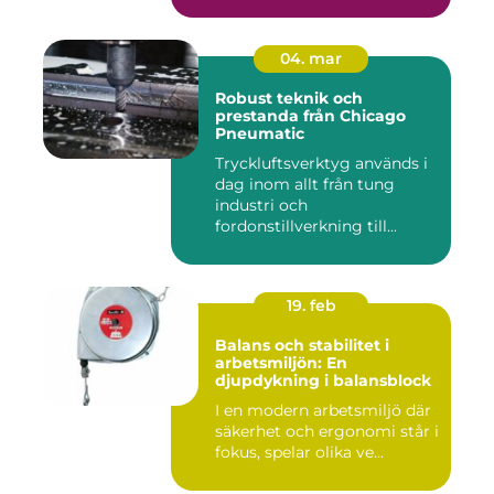
04. mar
Robust teknik och
prestanda från Chicago
Pneumatic
Tryckluftsverktyg används i
dag inom allt från tung
industri och
fordonstillverkning till...
19. feb
Balans och stabilitet i
arbetsmiljön: En
djupdykning i balansblock
I en modern arbetsmiljö där
säkerhet och ergonomi står i
fokus, spelar olika ve...