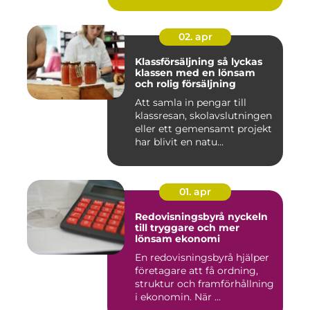
02. apr
Klassförsäljning så lyckas
klassen med en lönsam
och rolig försäljning
Att samla in pengar till
klassresan, skolavslutningen
eller ett gemensamt projekt
har blivit en natu...
01. apr
Redovisningsbyrå nyckeln
till tryggare och mer
lönsam ekonomi
En redovisningsbyrå hjälper
företagare att få ordning,
struktur och framförhållning
i ekonomin. När ...