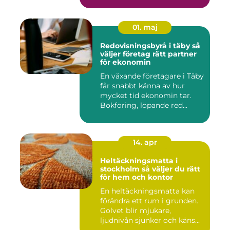
e...
01. maj
Redovisningsbyrå i täby så
väljer företag rätt partner
för ekonomin
En växande företagare i Täby
får snabbt känna av hur
mycket tid ekonomin tar.
Bokföring, löpande red...
14. apr
Heltäckningsmatta i
stockholm så väljer du rätt
för hem och kontor
En heltäckningsmatta kan
förändra ett rum i grunden.
Golvet blir mjukare,
ljudnivån sjunker och käns...