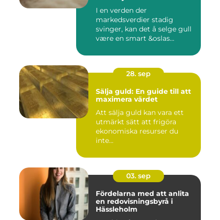
I en verden der
markedsverdier stadig
svinger, kan det å selge gull
være en smart &oslas...
28. sep
Sälja guld: En guide till att
maximera värdet
Att sälja guld kan vara ett
utmärkt sätt att frigöra
ekonomiska resurser du
inte...
03. sep
Fördelarna med att anlita
en redovisningsbyrå i
Hässleholm