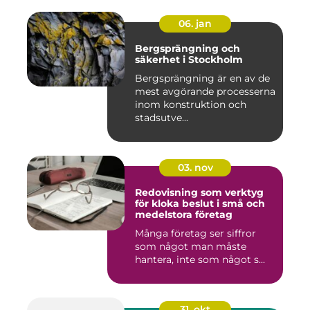
06. jan
Bergsprängning och
säkerhet i Stockholm
Bergsprängning är en av de
mest avgörande processerna
inom konstruktion och
stadsutve...
03. nov
Redovisning som verktyg
för kloka beslut i små och
medelstora företag
Många företag ser siffror
som något man måste
hantera, inte som något s...
31. okt