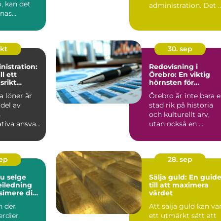
ö, kan det
administration. Det 
nnas
en ...
okt
30. sep
istration:
Redovisning i
ll ett
Örebro: En viktig
srikt
hörnsten för
företagande
a löner är
Örebro är inte bara 
 del av
stad rik på historia
s
och kulturellt arv,
tiva ansvar
utan också en ...
en...
sep
28. sep
du selge
Sälja guld: En guid
veiledning
till att maximera
simere din
värdet
te
n der
Att sälja guld kan va
rdier
ett utmärkt sätt att