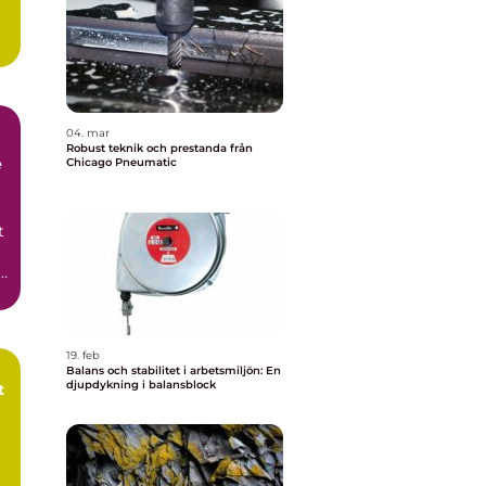
04. mar
Robust teknik och prestanda från
e
Chicago Pneumatic
t
i
19. feb
Balans och stabilitet i arbetsmiljön: En
djupdykning i balansblock
t