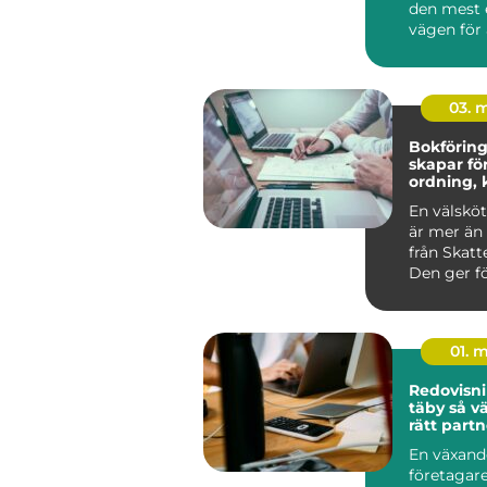
den mest 
vägen för 
g...
03. 
Bokföring 
skapar fö
ordning, 
bättre be
En välsköt
är mer än 
från Skatt
Den ger fö
Alvesta en 
01. 
Redovisni
täby så väljer företag
rätt partn
ekonomi
En växand
företagare