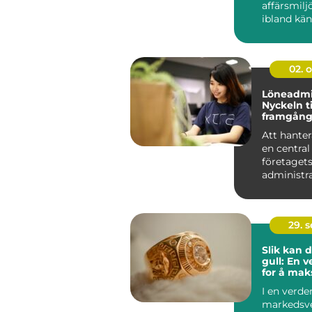
affärsmilj
ibland kä
överväld...
02. 
Löneadmin
Nyckeln ti
framgång
företag
Att hanter
en central
företaget
administra
och spelar 
29. 
Slik kan 
gull: En 
for å mak
fortjenes
I en verde
markedsve