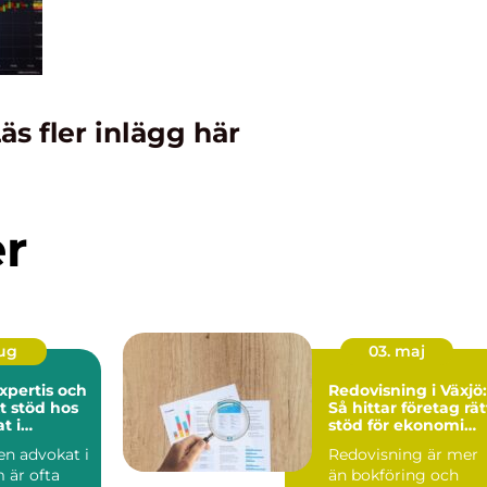
äs fler inlägg här
er
aug
03. maj
expertis och
Redovisning i Växjö:
t stöd hos
Så hittar företag rät
t i
stöd för ekonomi
m
och tillväxt
 en advokat i
Redovisning är mer
 är ofta
än bokföring och