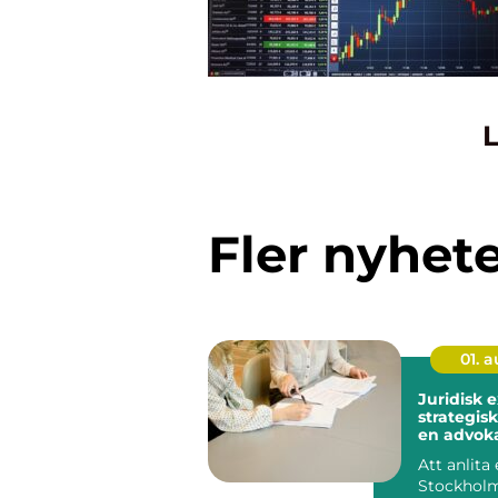
L
Fler nyhet
01. 
Juridisk 
strategisk
en advoka
Stockhol
Att anlita
Stockholm