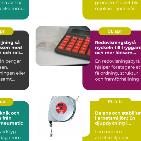
nna av hur
grunden. Golvet blir
d ekonomin
mjukare, ljudnivån
ring,
sjunker och käns...
d...
apr
01. apr
jning så
Redovisningsbyrå
assen med
nyckeln till tryggar
 och rolig
och mer lönsam
g
ekonomi
 in pengar
En redovisningsbyrå
esan,
hjälper företagare at
ningen eller
få ordning, struktur
nsamt
och framförhållning 
 blivit en
ekonomin. När ...
mar
19. feb
knik och
Balans och stabilite
 från
i arbetsmiljön: En
Pneumatic
djupdykning i
balansblock
sverktyg
I en modern
 dag inom
arbetsmiljö där