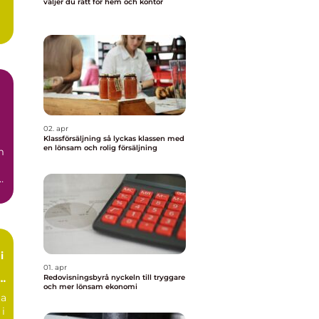
väljer du rätt för hem och kontor
02. apr
Klassförsäljning så lyckas klassen med
en lönsam och rolig försäljning
m
.
i
01. apr
Redovisningsbyrå nyckeln till tryggare
och mer lönsam ekonomi
ta
 i