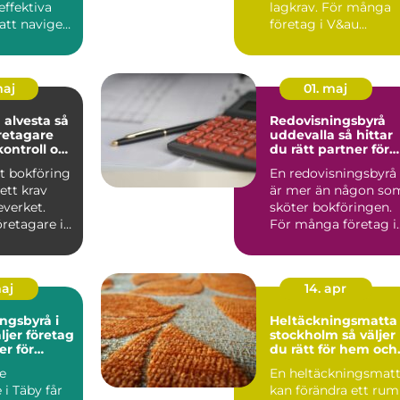
effektiva
lagkrav. För många
att navigera
företag i V&au...
maj
01. maj
alvesta så
Redovisningsbyrå
retagare
uddevalla så hittar
kontroll och
du rätt partner för
slut
företagets ekonomi
t bokföring
En redovisningsbyrå
ett krav
är mer än någon so
everket.
sköter bokföringen.
retagare i
För många företag i
tydlig b...
Uddevalla blir den e..
maj
14. apr
ngsbyrå i
Heltäckningsmatta 
stockholm så väljer
er för
du rätt för hem och
n
kontor
e
En heltäckningsmat
 i Täby får
kan förändra ett rum