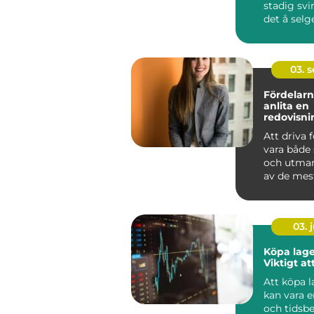
stadig svi
det å selg
en smart &
03. 
Fördelarn
anlita en
redovisni
Hässleho
Att driva 
vara både
och utman
av de mest
aspe...
03. j
Köpa lage
Viktigt at
Att köpa 
kan vara e
och tidsb