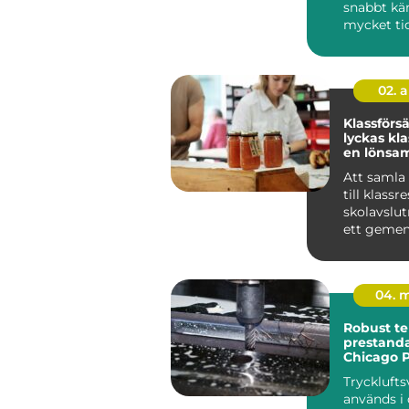
snabbt kä
mycket ti
tar. Bokfö
löpande re
02. 
Klassförsäl
lyckas kl
en lönsam
försäljnin
Att samla
till klassr
skolavslut
ett geme
projekt har
natu...
04. 
Robust te
prestanda
Chicago 
Tryckluft
används i