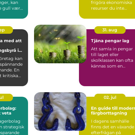
nger, kan
frigöra ekonomiska
e gull være
resurser du inte...
oslas...
sep
31. aug
a med att
Tjäna pengar lag
Att samla in pengar
ngsbyrå i
till laget eller
lm
företag kan
skolklassen kan ofta
 spännande
kännas som en
ande. En
utmaning, men rätt..
 kritiska
ul
02. jul
rbolag:
En guide till moder
t veta
färgborttagning
lagerbolag
I dagens samhälle
n strategisk
finns det en växande
esparande
efterfrågan på