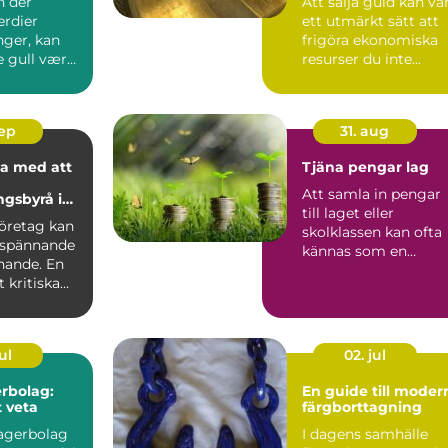
n der
Att sälja guld kan va
rdier
ett utmärkt sätt att
nger, kan
frigöra ekonomiska
e gull være
resurser du inte...
oslas...
sep
31. aug
a med att
Tjäna pengar lag
Att samla in pengar
ngsbyrå i
till laget eller
lm
företag kan
skolklassen kan ofta
 spännande
kännas som en
ande. En
utmaning, men rätt..
 kritiska
ul
02. jul
rbolag:
En guide till moder
t veta
färgborttagning
lagerbolag
I dagens samhälle