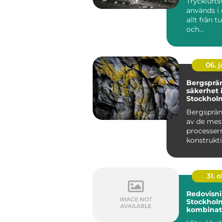
Tryckluft
används i
allt från t
och
fordonstil
till...
06. 
Bergsprä
säkerhet 
Stockhol
Bergsprän
av de mes
processer
konstrukt
stadsutve..
31. o
Redovisni
Stockhol
kombinat
professio