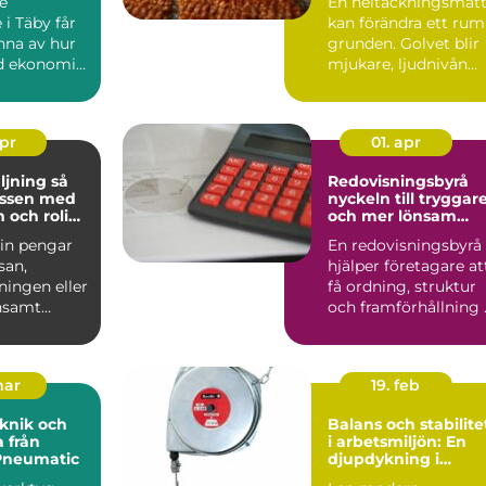
e
En heltäckningsmat
 i Täby får
kan förändra ett rum
nna av hur
grunden. Golvet blir
d ekonomin
mjukare, ljudnivån
ring,
sjunker och käns...
d...
apr
01. apr
jning så
Redovisningsbyrå
assen med
nyckeln till tryggar
 och rolig
och mer lönsam
g
ekonomi
 in pengar
En redovisningsbyrå
esan,
hjälper företagare at
ningen eller
få ordning, struktur
nsamt
och framförhållning 
 blivit en
ekonomin. När ...
mar
19. feb
knik och
Balans och stabilite
 från
i arbetsmiljön: En
Pneumatic
djupdykning i
balansblock