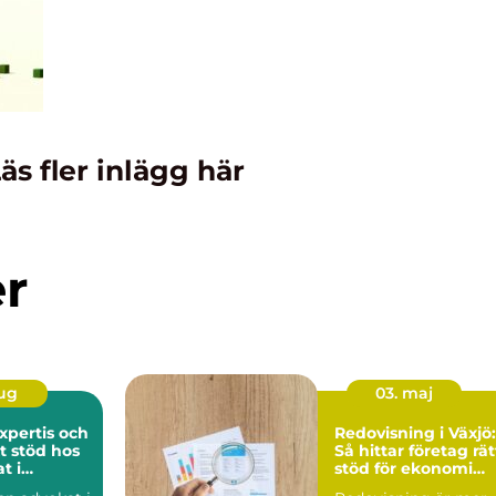
äs fler inlägg här
er
aug
03. maj
expertis och
Redovisning i Växjö:
t stöd hos
Så hittar företag rät
t i
stöd för ekonomi
m
och tillväxt