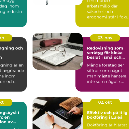
sverktyg
I en modern
 dag inom
arbetsmiljö där
ung industri
säkerhet och
ergonomi står i foku
lverkning
spelar olika ve...
jan
03. nov
ngning och
Redovisning som
i
verktyg för kloka
m
beslut i små och
medelstora företag
gning är en
Många företag ser
t avgörande
siffror som något
na inom
man måste hantera,
ion och
inte som något s...
.
kt
02. okt
ngsbyrå i
Effektiv och pålitlig
m: en
bokföring i Luleå
ion av
Bokföring är hjärtat 
nalism och