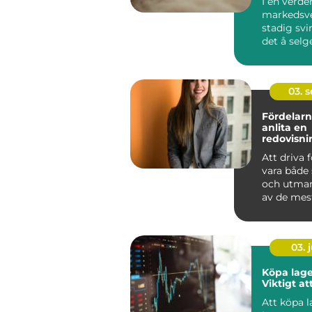
I en verde
markedsve
stadig svi
det å selg
en smart &
03. 
Fördelarn
anlita en
redovisni
Hässleho
Att driva 
vara både
och utman
av de mest
aspe...
03. j
Köpa lage
Viktigt at
Att köpa 