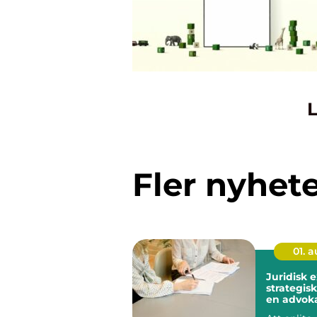
L
Fler nyhet
01. 
Juridisk 
strategisk
en advoka
Stockhol