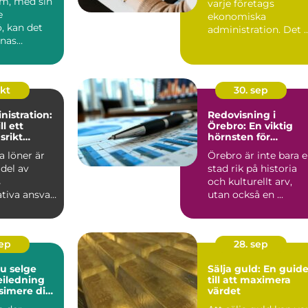
lm, med sin
varje företags
 service
e
ekonomiska
ö, kan det
administration. Det 
nnas
en ...
okt
30. sep
istration:
Redovisning i
ll ett
Örebro: En viktig
srikt
hörnsten för
företagande
a löner är
Örebro är inte bara 
 del av
stad rik på historia
s
och kulturellt arv,
tiva ansvar
utan också en ...
en...
sep
28. sep
du selge
Sälja guld: En guid
veiledning
till att maximera
simere din
värdet
te