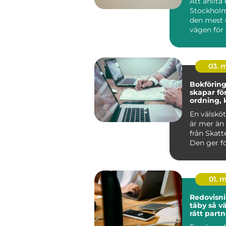
Att anlita
Stockholm
den mest 
vägen för 
g...
03. 
Bokföring 
skapar fö
ordning, 
bättre be
En välsköt
är mer än 
från Skatt
Den ger fö
Alvesta en 
01. 
Redovisni
täby så väljer företag
rätt partn
ekonomi