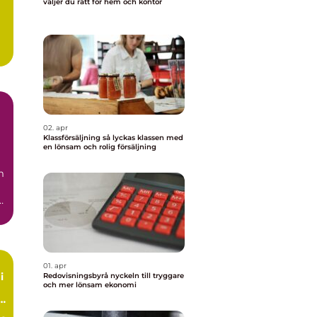
väljer du rätt för hem och kontor
02. apr
Klassförsäljning så lyckas klassen med
en lönsam och rolig försäljning
m
.
01. apr
i
Redovisningsbyrå nyckeln till tryggare
och mer lönsam ekonomi