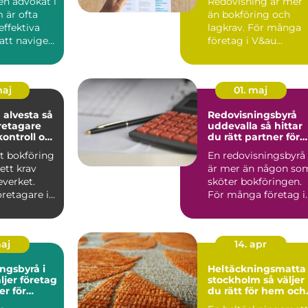
 en advokat i
Redovisning är mer
 är ofta
än bokföring och
effektiva
lagkrav. För många
att navigera
företag i V&au...
maj
01. maj
alvesta så
Redovisningsbyrå
retagare
uddevalla så hittar
kontroll och
du rätt partner för
slut
företagets ekonomi
t bokföring
En redovisningsbyrå
ett krav
är mer än någon so
everket.
sköter bokföringen.
retagare i
För många företag i
tydlig b...
Uddevalla blir den e..
maj
14. apr
ngsbyrå i
Heltäckningsmatta 
stockholm så väljer
er för
du rätt för hem och
n
kontor