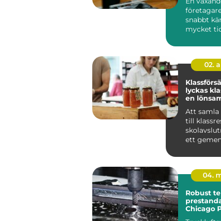
En växand
företagare
snabbt kä
mycket ti
tar. Bokfö
löpande re
02. 
Klassförsäl
lyckas kl
en lönsam
försäljnin
Att samla
till klassr
skolavslut
ett geme
projekt har
natu...
04. 
Robust te
prestanda
Chicago 