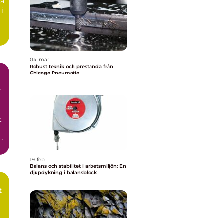
ta
 i
04. mar
Robust teknik och prestanda från
Chicago Pneumatic
e
t
i
19. feb
Balans och stabilitet i arbetsmiljön: En
djupdykning i balansblock
t