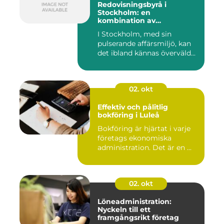
Redovisningsbyrå i
Stockholm: en
kombination av
professionalism och
I Stockholm, med sin
personlig service
pulserande affärsmiljö, kan
det ibland kännas överväld...
02. okt
Effektiv och pålitlig
bokföring i Luleå
Bokföring är hjärtat i varje
företags ekonomiska
administration. Det är en ...
02. okt
Löneadministration:
Nyckeln till ett
framgångsrikt företag