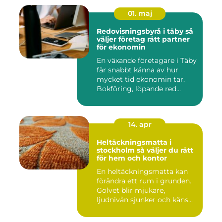
01. maj
Redovisningsbyrå i täby så
väljer företag rätt partner
för ekonomin
En växande företagare i Täby
får snabbt känna av hur
mycket tid ekonomin tar.
Bokföring, löpande red...
14. apr
Heltäckningsmatta i
stockholm så väljer du rätt
för hem och kontor
En heltäckningsmatta kan
förändra ett rum i grunden.
Golvet blir mjukare,
ljudnivån sjunker och käns...