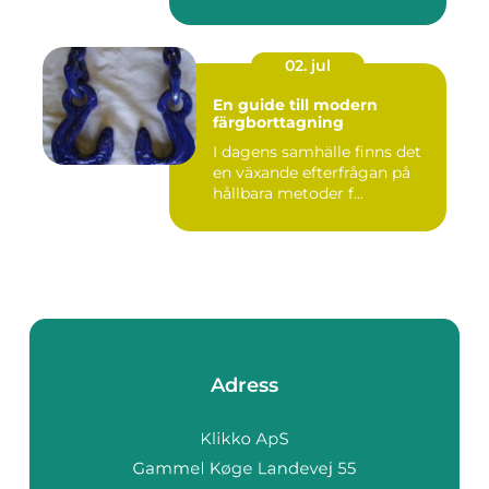
02. jul
En guide till modern
färgborttagning
I dagens samhälle finns det
en växande efterfrågan på
hållbara metoder f...
Adress