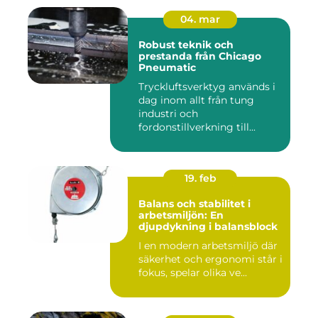
04. mar
Robust teknik och
prestanda från Chicago
Pneumatic
Tryckluftsverktyg används i
dag inom allt från tung
industri och
fordonstillverkning till...
19. feb
Balans och stabilitet i
arbetsmiljön: En
djupdykning i balansblock
I en modern arbetsmiljö där
säkerhet och ergonomi står i
fokus, spelar olika ve...