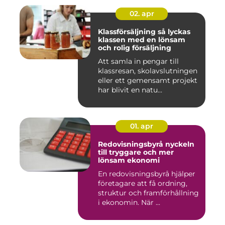
02. apr
Klassförsäljning så lyckas
klassen med en lönsam
och rolig försäljning
Att samla in pengar till
klassresan, skolavslutningen
eller ett gemensamt projekt
har blivit en natu...
01. apr
Redovisningsbyrå nyckeln
till tryggare och mer
lönsam ekonomi
En redovisningsbyrå hjälper
företagare att få ordning,
struktur och framförhållning
i ekonomin. När ...