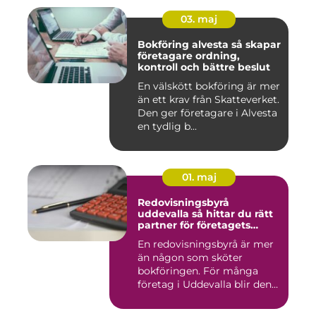
03. maj
Bokföring alvesta så skapar
företagare ordning,
kontroll och bättre beslut
En välskött bokföring är mer
än ett krav från Skatteverket.
Den ger företagare i Alvesta
en tydlig b...
01. maj
Redovisningsbyrå
uddevalla så hittar du rätt
partner för företagets
ekonomi
En redovisningsbyrå är mer
än någon som sköter
bokföringen. För många
företag i Uddevalla blir den
e...