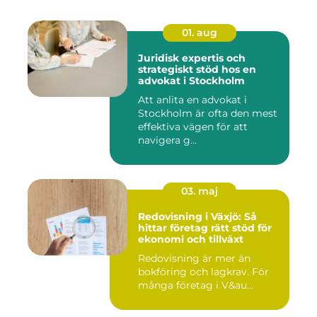
01. aug
Juridisk expertis och
strategiskt stöd hos en
advokat i Stockholm
Att anlita en advokat i
Stockholm är ofta den mest
effektiva vägen för att
navigera g...
03. maj
Redovisning i Växjö: Så
hittar företag rätt stöd för
ekonomi och tillväxt
Redovisning är mer än
bokföring och lagkrav. För
många företag i V&au...