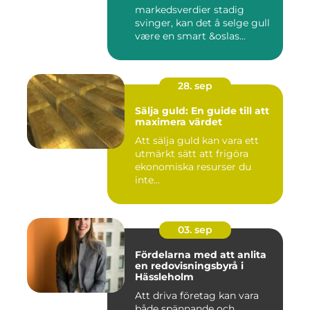
markedsverdier stadig
svinger, kan det å selge gull
være en smart &oslas...
28. sep
Sälja guld: En guide till att
maximera värdet
Att sälja guld kan vara ett
utmärkt sätt att frigöra
ekonomiska resurser du
inte...
03. sep
Fördelarna med att anlita
en redovisningsbyrå i
Hässleholm
Att driva företag kan vara
både spännande och