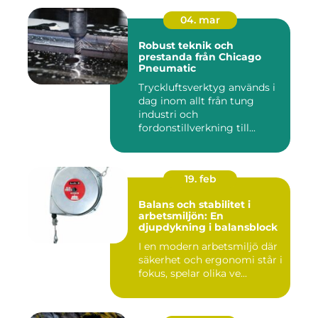
04. mar
Robust teknik och
prestanda från Chicago
Pneumatic
Tryckluftsverktyg används i
dag inom allt från tung
industri och
fordonstillverkning till...
19. feb
Balans och stabilitet i
arbetsmiljön: En
djupdykning i balansblock
I en modern arbetsmiljö där
säkerhet och ergonomi står i
fokus, spelar olika ve...