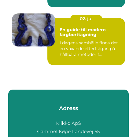
02. jul
En guide till modern
färgborttagning
I dagens samhälle finns det
en växande efterfrågan på
hållbara metoder f...
Adress