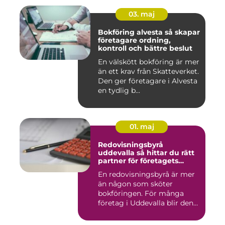
03. maj
Bokföring alvesta så skapar
företagare ordning,
kontroll och bättre beslut
En välskött bokföring är mer
än ett krav från Skatteverket.
Den ger företagare i Alvesta
en tydlig b...
01. maj
Redovisningsbyrå
uddevalla så hittar du rätt
partner för företagets
ekonomi
En redovisningsbyrå är mer
än någon som sköter
bokföringen. För många
företag i Uddevalla blir den
e...