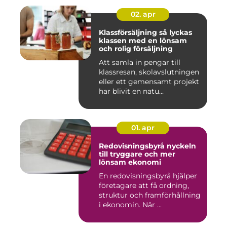
02. apr
Klassförsäljning så lyckas
klassen med en lönsam
och rolig försäljning
Att samla in pengar till
klassresan, skolavslutningen
eller ett gemensamt projekt
har blivit en natu...
01. apr
Redovisningsbyrå nyckeln
till tryggare och mer
lönsam ekonomi
En redovisningsbyrå hjälper
företagare att få ordning,
struktur och framförhållning
i ekonomin. När ...