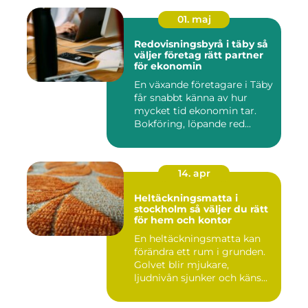
01. maj
Redovisningsbyrå i täby så
väljer företag rätt partner
för ekonomin
En växande företagare i Täby
får snabbt känna av hur
mycket tid ekonomin tar.
Bokföring, löpande red...
14. apr
Heltäckningsmatta i
stockholm så väljer du rätt
för hem och kontor
En heltäckningsmatta kan
förändra ett rum i grunden.
Golvet blir mjukare,
ljudnivån sjunker och käns...