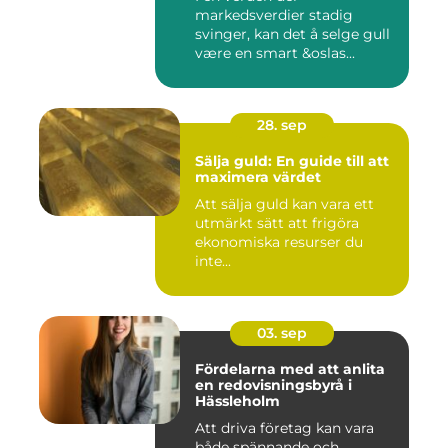
markedsverdier stadig
svinger, kan det å selge gull
være en smart &oslas...
28. sep
Sälja guld: En guide till att
maximera värdet
Att sälja guld kan vara ett
utmärkt sätt att frigöra
ekonomiska resurser du
inte...
03. sep
Fördelarna med att anlita
en redovisningsbyrå i
Hässleholm
Att driva företag kan vara
både spännande och