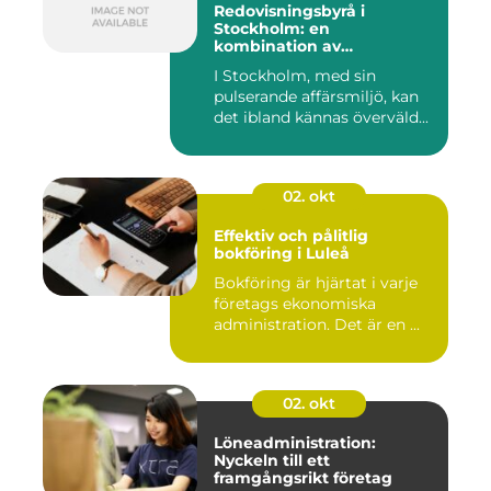
Redovisningsbyrå i
Stockholm: en
kombination av
professionalism och
I Stockholm, med sin
personlig service
pulserande affärsmiljö, kan
det ibland kännas överväld...
02. okt
Effektiv och pålitlig
bokföring i Luleå
Bokföring är hjärtat i varje
företags ekonomiska
administration. Det är en ...
02. okt
Löneadministration:
Nyckeln till ett
framgångsrikt företag