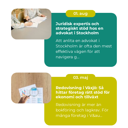
01. aug
Juridisk expertis och
strategiskt stöd hos en
advokat i Stockholm
Att anlita en advokat i
Stockholm är ofta den mest
effektiva vägen för att
navigera g...
03. maj
Redovisning i Växjö: Så
hittar företag rätt stöd för
ekonomi och tillväxt
Redovisning är mer än
bokföring och lagkrav. För
många företag i V&au...