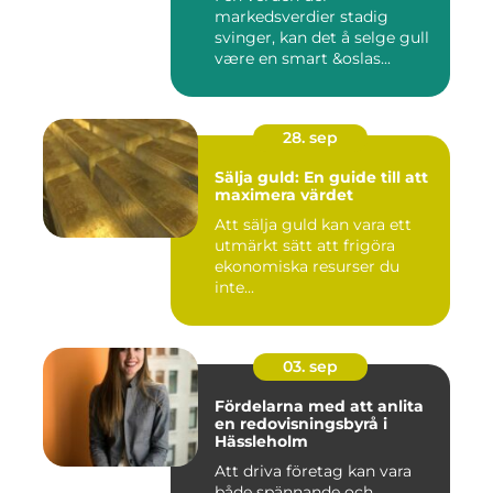
markedsverdier stadig
svinger, kan det å selge gull
være en smart &oslas...
28. sep
Sälja guld: En guide till att
maximera värdet
Att sälja guld kan vara ett
utmärkt sätt att frigöra
ekonomiska resurser du
inte...
03. sep
Fördelarna med att anlita
en redovisningsbyrå i
Hässleholm
Att driva företag kan vara
både spännande och