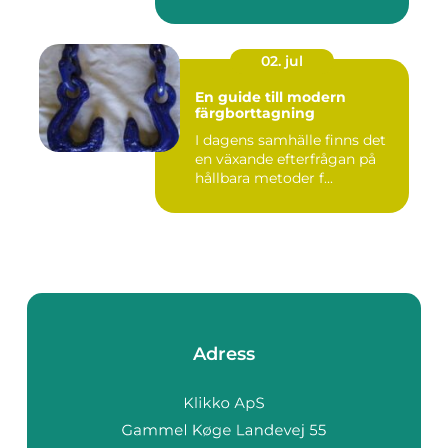
02. jul
En guide till modern
färgborttagning
I dagens samhälle finns det
en växande efterfrågan på
hållbara metoder f...
Adress