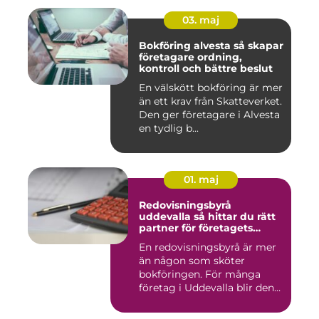
03. maj
Bokföring alvesta så skapar
företagare ordning,
kontroll och bättre beslut
En välskött bokföring är mer
än ett krav från Skatteverket.
Den ger företagare i Alvesta
en tydlig b...
01. maj
Redovisningsbyrå
uddevalla så hittar du rätt
partner för företagets
ekonomi
En redovisningsbyrå är mer
än någon som sköter
bokföringen. För många
företag i Uddevalla blir den
e...