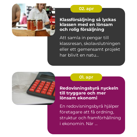
02. apr
Klassförsäljning så lyckas
klassen med en lönsam
och rolig försäljning
Att samla in pengar till
klassresan, skolavslutningen
eller ett gemensamt projekt
har blivit en natu...
01. apr
Redovisningsbyrå nyckeln
till tryggare och mer
lönsam ekonomi
En redovisningsbyrå hjälper
företagare att få ordning,
struktur och framförhållning
i ekonomin. När ...