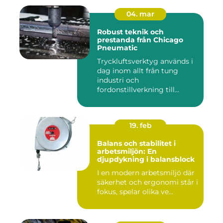
04. mar
Robust teknik och
prestanda från Chicago
Pneumatic
Tryckluftsverktyg används i
dag inom allt från tung
industri och
fordonstillverkning till...
19. feb
Balans och stabilitet i
arbetsmiljön: En
djupdykning i balansblock
I en modern arbetsmiljö där
säkerhet och ergonomi står i
fokus, spelar olika ve...