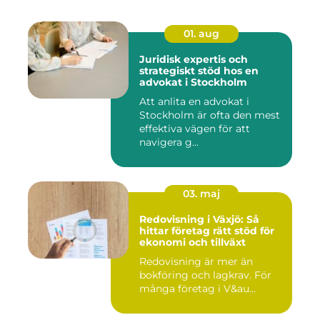
01. aug
Juridisk expertis och
strategiskt stöd hos en
advokat i Stockholm
Att anlita en advokat i
Stockholm är ofta den mest
effektiva vägen för att
navigera g...
03. maj
Redovisning i Växjö: Så
hittar företag rätt stöd för
ekonomi och tillväxt
Redovisning är mer än
bokföring och lagkrav. För
många företag i V&au...