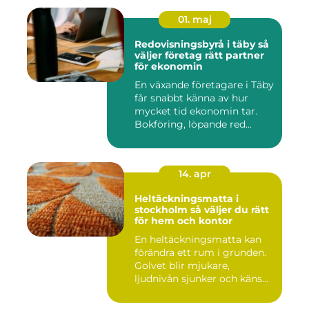
01. maj
Redovisningsbyrå i täby så
väljer företag rätt partner
för ekonomin
En växande företagare i Täby
får snabbt känna av hur
mycket tid ekonomin tar.
Bokföring, löpande red...
14. apr
Heltäckningsmatta i
stockholm så väljer du rätt
för hem och kontor
En heltäckningsmatta kan
förändra ett rum i grunden.
Golvet blir mjukare,
ljudnivån sjunker och käns...