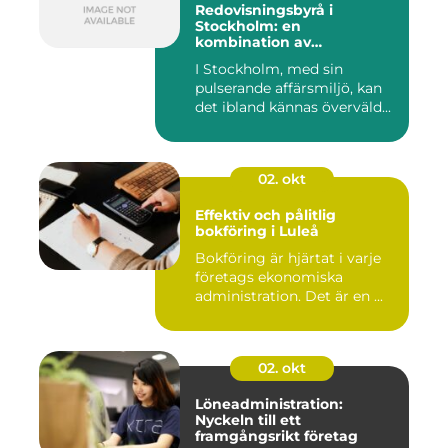
Redovisningsbyrå i
Stockholm: en
kombination av
professionalism och
I Stockholm, med sin
personlig service
pulserande affärsmiljö, kan
det ibland kännas överväld...
02. okt
Effektiv och pålitlig
bokföring i Luleå
Bokföring är hjärtat i varje
företags ekonomiska
administration. Det är en ...
02. okt
Löneadministration:
Nyckeln till ett
framgångsrikt företag