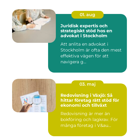
01. aug
Juridisk expertis och
strategiskt stöd hos en
advokat i Stockholm
Att anlita en advokat i
Stockholm är ofta den mest
effektiva vägen för att
navigera g...
03. maj
Redovisning i Växjö: Så
hittar företag rätt stöd för
ekonomi och tillväxt
Redovisning är mer än
bokföring och lagkrav. För
många företag i V&au...