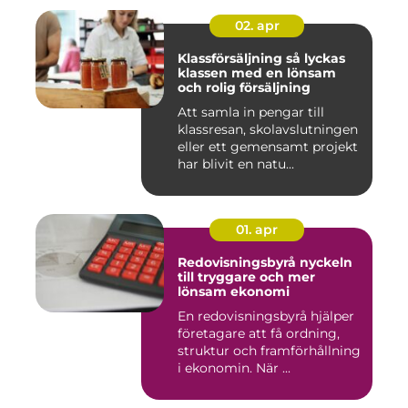
02. apr
Klassförsäljning så lyckas
klassen med en lönsam
och rolig försäljning
Att samla in pengar till
klassresan, skolavslutningen
eller ett gemensamt projekt
har blivit en natu...
01. apr
Redovisningsbyrå nyckeln
till tryggare och mer
lönsam ekonomi
En redovisningsbyrå hjälper
företagare att få ordning,
struktur och framförhållning
i ekonomin. När ...