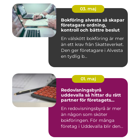
03. maj
Bokföring alvesta så skapar
företagare ordning,
kontroll och bättre beslut
En välskött bokföring är mer
än ett krav från Skatteverket.
Den ger företagare i Alvesta
en tydlig b...
01. maj
Redovisningsbyrå
uddevalla så hittar du rätt
partner för företagets
ekonomi
En redovisningsbyrå är mer
än någon som sköter
bokföringen. För många
företag i Uddevalla blir den
e...