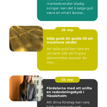
markedsverdier stadig
svinger, kan det å selge gull
være en smart &oslas...
28. sep
Sälja guld: En guide till att
maximera värdet
Att sälja guld kan vara ett
utmärkt sätt att frigöra
ekonomiska resurser du
inte...
03. sep
Fördelarna med att anlita
en redovisningsbyrå i
Hässleholm
Att driva företag kan vara
både spännande och