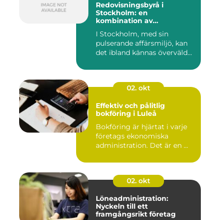
Redovisningsbyrå i
Stockholm: en
kombination av
professionalism och
I Stockholm, med sin
personlig service
pulserande affärsmiljö, kan
det ibland kännas överväld...
02. okt
Effektiv och pålitlig
bokföring i Luleå
Bokföring är hjärtat i varje
företags ekonomiska
administration. Det är en ...
02. okt
Löneadministration:
Nyckeln till ett
framgångsrikt företag