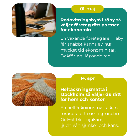
01. maj
Redovisningsbyrå i täby så
väljer företag rätt partner
för ekonomin
En växande företagare i Täby
får snabbt känna av hur
mycket tid ekonomin tar.
Bokföring, löpande red...
14. apr
Heltäckningsmatta i
stockholm så väljer du rätt
för hem och kontor
En heltäckningsmatta kan
förändra ett rum i grunden.
Golvet blir mjukare,
ljudnivån sjunker och käns...