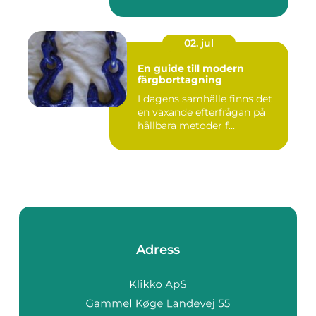
02. jul
En guide till modern
färgborttagning
I dagens samhälle finns det
en växande efterfrågan på
hållbara metoder f...
Adress