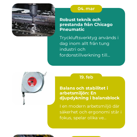
04. mar
Robust teknik och
prestanda från Chicago
Pneumatic
Tryckluftsverktyg används i
dag inom allt från tung
industri och
fordonstillverkning till...
19. feb
Balans och stabilitet i
arbetsmiljön: En
djupdykning i balansblock
I en modern arbetsmiljö där
säkerhet och ergonomi står i
fokus, spelar olika ve...