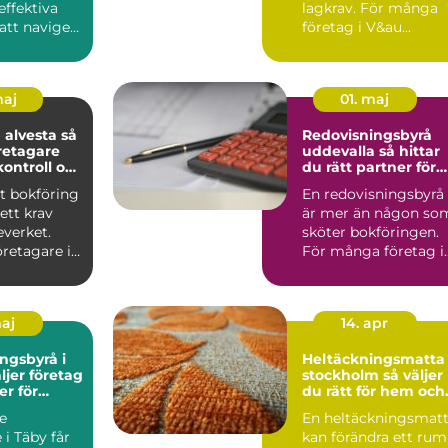
effektiva
lagkrav. För många
att navigera
företag i V&au...
maj
01. maj
alvesta så
Redovisningsbyrå
retagare
uddevalla så hittar
kontroll och
du rätt partner för
slut
företagets ekonomi
t bokföring
En redovisningsbyrå
ett krav
är mer än någon so
everket.
sköter bokföringen.
retagare i
För många företag i
tydlig b...
Uddevalla blir den e..
maj
14. apr
ngsbyrå i
Heltäckningsmatta 
stockholm så väljer
er för
du rätt för hem och
n
kontor
e
En heltäckningsmat
 i Täby får
kan förändra ett rum