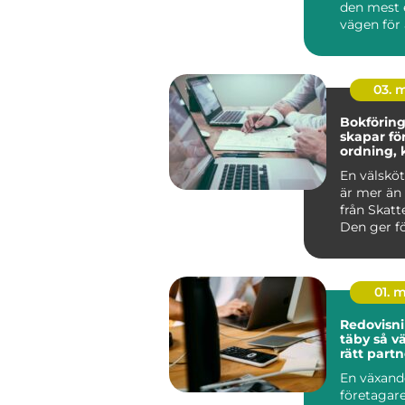
den mest 
vägen för 
g...
03. 
Bokföring 
skapar fö
ordning, 
bättre be
En välsköt
är mer än 
från Skatt
Den ger fö
Alvesta en 
01. 
Redovisni
täby så väljer företag
rätt partn
ekonomi
En växand
företagare