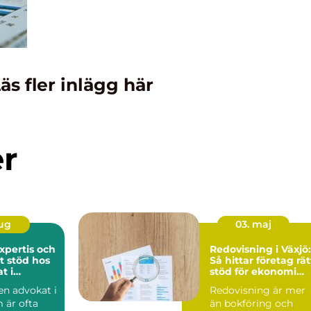
äs fler inlägg här
er
aug
03. maj
expertis och
Redovisning i Växjö:
t stöd hos
Så hittar företag rät
t i
stöd för ekonomi
m
och tillväxt
 en advokat i
Redovisning är mer
 är ofta
än bokföring och