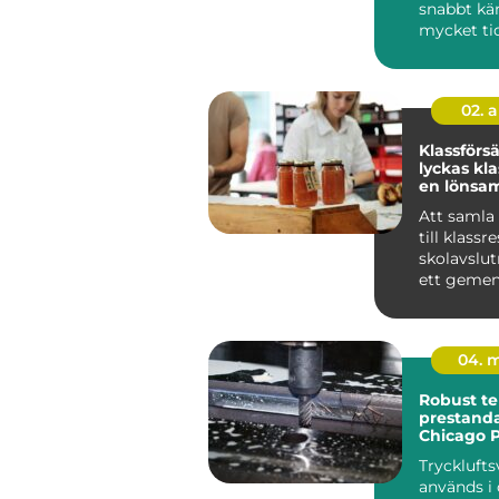
snabbt kä
mycket ti
tar. Bokfö
löpande re
02. 
Klassförsäl
lyckas kl
en lönsam
försäljnin
Att samla
till klassr
skolavslut
ett geme
projekt har
natu...
04. 
Robust te
prestanda
Chicago 
Tryckluft
används i