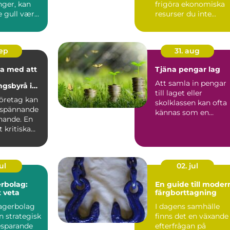
nger, kan
frigöra ekonomiska
e gull være
resurser du inte...
oslas...
sep
31. aug
a med att
Tjäna pengar lag
Att samla in pengar
ngsbyrå i
till laget eller
lm
företag kan
skolklassen kan ofta
 spännande
kännas som en
ande. En
utmaning, men rätt..
 kritiska
ul
02. jul
rbolag:
En guide till moder
t veta
färgborttagning
lagerbolag
I dagens samhälle
n strategisk
finns det en växande
esparande
efterfrågan på