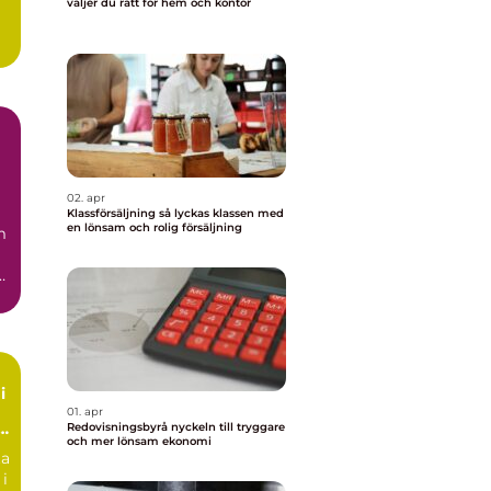
väljer du rätt för hem och kontor
02. apr
Klassförsäljning så lyckas klassen med
en lönsam och rolig försäljning
m
.
i
01. apr
Redovisningsbyrå nyckeln till tryggare
och mer lönsam ekonomi
ta
 i