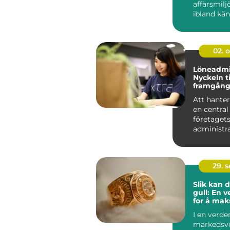
affärsmilj
ibland kä
överväld...
02. 
Löneadmin
Nyckeln ti
framgång
företag
Att hanter
en central
företaget
administra
och spelar 
29. 
Slik kan 
gull: En 
for å mak
fortjenes
I en verde
markedsve