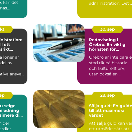
ö, kan det
administration. Det 
nnas
en ...
okt
30. sep
istration:
Redovisning i
ll ett
Örebro: En viktig
srikt
hörnsten för
företagande
a löner är
Örebro är inte bara 
 del av
stad rik på historia
s
och kulturellt arv,
tiva ansvar
utan också en ...
en...
sep
28. sep
du selge
Sälja guld: En guid
veiledning
till att maximera
simere din
värdet
te
n der
Att sälja guld kan va
rdier
ett utmärkt sätt att