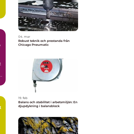
04. mar
Robust teknik och prestanda från
e
Chicago Pneumatic
t
i
19. feb
Balans och stabilitet i arbetsmiljön: En
djupdykning i balansblock
t