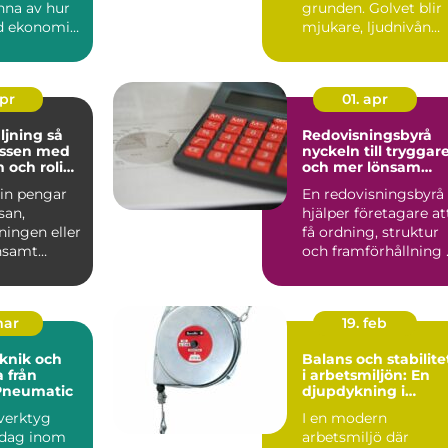
nna av hur
grunden. Golvet blir
d ekonomin
mjukare, ljudnivån
ring,
sjunker och käns...
d...
apr
01. apr
jning så
Redovisningsbyrå
assen med
nyckeln till tryggar
 och rolig
och mer lönsam
g
ekonomi
 in pengar
En redovisningsbyrå
esan,
hjälper företagare at
ningen eller
få ordning, struktur
nsamt
och framförhållning 
 blivit en
ekonomin. När ...
mar
19. feb
knik och
Balans och stabilite
 från
i arbetsmiljön: En
Pneumatic
djupdykning i
balansblock
sverktyg
I en modern
 dag inom
arbetsmiljö där