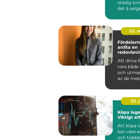
stadig svi
det å selg
en smart &
03. 
Fördelarn
anlita en
redovisni
Hässleho
Att driva 
vara både
och utman
av de mest
aspe...
03. j
Köpa lage
Viktigt at
Att köpa 
kan vara e
och tidsb