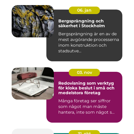
06. jan
Bergsprängning och
säkerhet i Stockholm
Bergsprängning är en av de
mest avgörande processerna
inom konstruktion och
stadsutve...
03. nov
Redovisning som verktyg
för kloka beslut i små och
medelstora företag
Många företag ser siffror
som något man måste
hantera, inte som något s...
31. okt