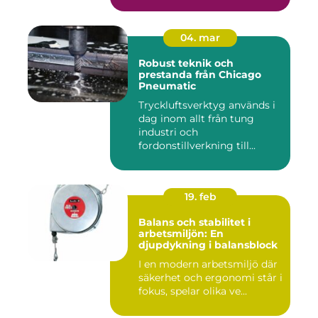
04. mar
Robust teknik och
prestanda från Chicago
Pneumatic
Tryckluftsverktyg används i
dag inom allt från tung
industri och
fordonstillverkning till...
19. feb
Balans och stabilitet i
arbetsmiljön: En
djupdykning i balansblock
I en modern arbetsmiljö där
säkerhet och ergonomi står i
fokus, spelar olika ve...