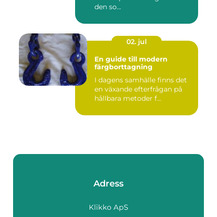
den so...
02. jul
En guide till modern
färgborttagning
I dagens samhälle finns det
en växande efterfrågan på
hållbara metoder f...
Adress