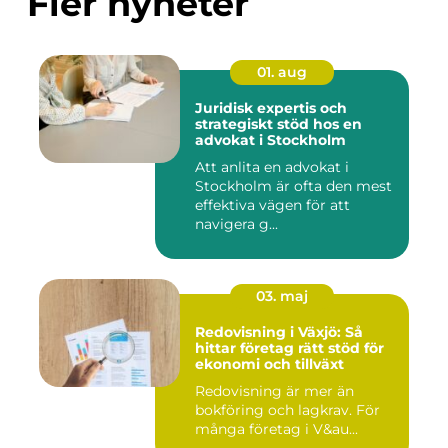
Fler nyheter
01. aug
Juridisk expertis och
strategiskt stöd hos en
advokat i Stockholm
Att anlita en advokat i
Stockholm är ofta den mest
effektiva vägen för att
navigera g...
03. maj
Redovisning i Växjö: Så
hittar företag rätt stöd för
ekonomi och tillväxt
Redovisning är mer än
bokföring och lagkrav. För
många företag i V&au...