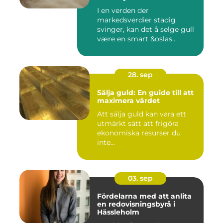
I en verden der
markedsverdier stadig
svinger, kan det å selge gull
være en smart &oslas...
28. sep
Sälja guld: En guide till att
maximera värdet
Att sälja guld kan vara ett
utmärkt sätt att frigöra
ekonomiska resurser du
inte...
03. sep
Fördelarna med att anlita
en redovisningsbyrå i
Hässleholm