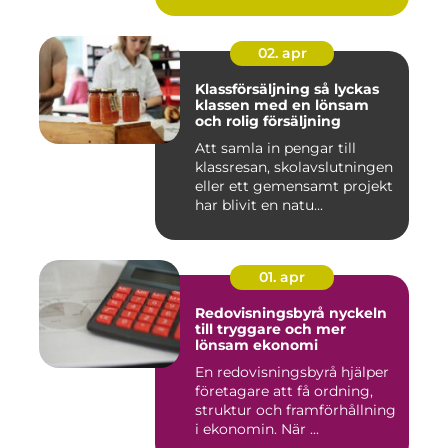
02. apr
Klassförsäljning så lyckas
klassen med en lönsam
och rolig försäljning
Att samla in pengar till
klassresan, skolavslutningen
eller ett gemensamt projekt
har blivit en natu...
01. apr
Redovisningsbyrå nyckeln
till tryggare och mer
lönsam ekonomi
En redovisningsbyrå hjälper
företagare att få ordning,
struktur och framförhållning
i ekonomin. När ...