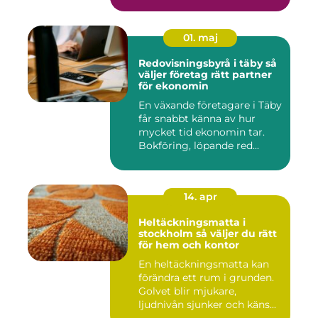
e...
01. maj
Redovisningsbyrå i täby så
väljer företag rätt partner
för ekonomin
En växande företagare i Täby
får snabbt känna av hur
mycket tid ekonomin tar.
Bokföring, löpande red...
14. apr
Heltäckningsmatta i
stockholm så väljer du rätt
för hem och kontor
En heltäckningsmatta kan
förändra ett rum i grunden.
Golvet blir mjukare,
ljudnivån sjunker och käns...