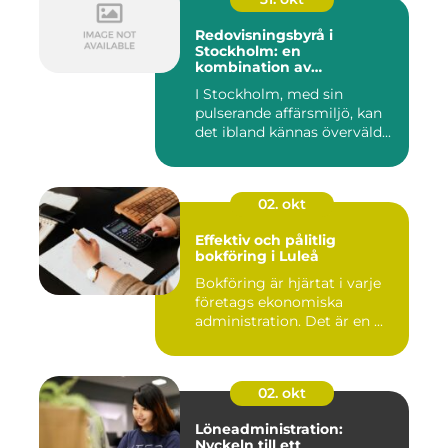
Redovisningsbyrå i
Stockholm: en
kombination av
professionalism och
I Stockholm, med sin
personlig service
pulserande affärsmiljö, kan
det ibland kännas överväld...
02. okt
Effektiv och pålitlig
bokföring i Luleå
Bokföring är hjärtat i varje
företags ekonomiska
administration. Det är en ...
02. okt
Löneadministration:
Nyckeln till ett