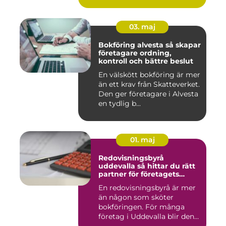
03. maj
Bokföring alvesta så skapar
företagare ordning,
kontroll och bättre beslut
En välskött bokföring är mer
än ett krav från Skatteverket.
Den ger företagare i Alvesta
en tydlig b...
01. maj
Redovisningsbyrå
uddevalla så hittar du rätt
partner för företagets
ekonomi
En redovisningsbyrå är mer
än någon som sköter
bokföringen. För många
företag i Uddevalla blir den