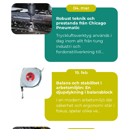
04. mar
Robust teknik och
prestanda från Chicago
Pneumatic
Tryckluftsverktyg används i
dag inom allt från tung
industri och
fordonstillverkning till...
19. feb
Balans och stabilitet i
arbetsmiljön: En
djupdykning i balansblock
I en modern arbetsmiljö där
säkerhet och ergonomi står i
fokus, spelar olika ve...