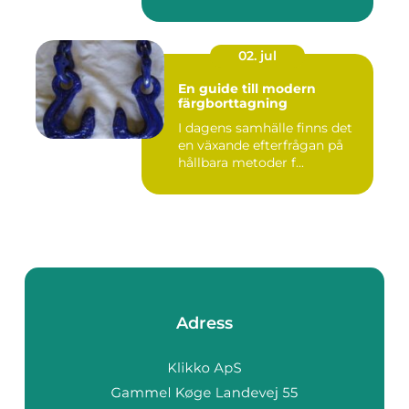
02. jul
En guide till modern
färgborttagning
I dagens samhälle finns det
en växande efterfrågan på
hållbara metoder f...
Adress