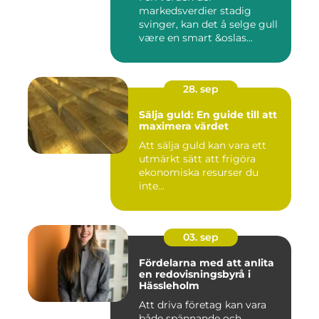
markedsverdier stadig
svinger, kan det å selge gull
være en smart &oslas...
28. sep
Sälja guld: En guide till att
maximera värdet
Att sälja guld kan vara ett
utmärkt sätt att frigöra
ekonomiska resurser du
inte...
03. sep
Fördelarna med att anlita
en redovisningsbyrå i
Hässleholm
Att driva företag kan vara
både spännande och