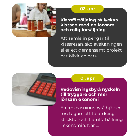
02. apr
Klassförsäljning så lyckas
klassen med en lönsam
och rolig försäljning
Att samla in pengar till
klassresan, skolavslutningen
eller ett gemensamt projekt
har blivit en natu...
01. apr
Redovisningsbyrå nyckeln
till tryggare och mer
lönsam ekonomi
En redovisningsbyrå hjälper
företagare att få ordning,
struktur och framförhållning
i ekonomin. När ...