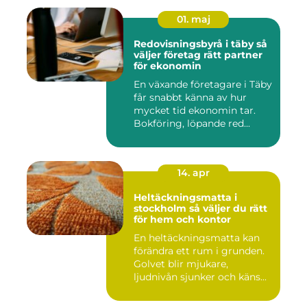
01. maj
Redovisningsbyrå i täby så
väljer företag rätt partner
för ekonomin
En växande företagare i Täby
får snabbt känna av hur
mycket tid ekonomin tar.
Bokföring, löpande red...
14. apr
Heltäckningsmatta i
stockholm så väljer du rätt
för hem och kontor
En heltäckningsmatta kan
förändra ett rum i grunden.
Golvet blir mjukare,
ljudnivån sjunker och käns...