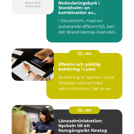
Redovisningsbyrå i
Stockholm: en
kombination av
professionalism och
I Stockholm, med sin
personlig service
pulserande affärsmiljö, kan
det ibland kännas överväld...
02. okt
Effektiv och pålitlig
bokföring i Luleå
Bokföring är hjärtat i varje
företags ekonomiska
administration. Det är en ...
02. okt
Löneadministration:
Nyckeln till ett
framgångsrikt företag