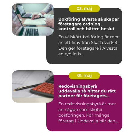
03. maj
Bokföring alvesta så skapar
företagare ordning,
kontroll och bättre beslut
En välskött bokföring är mer
än ett krav från Skatteverket.
Den ger företagare i Alvesta
en tydlig b...
01. maj
Redovisningsbyrå
uddevalla så hittar du rätt
partner för företagets
ekonomi
En redovisningsbyrå är mer
än någon som sköter
bokföringen. För många
företag i Uddevalla blir den
e...