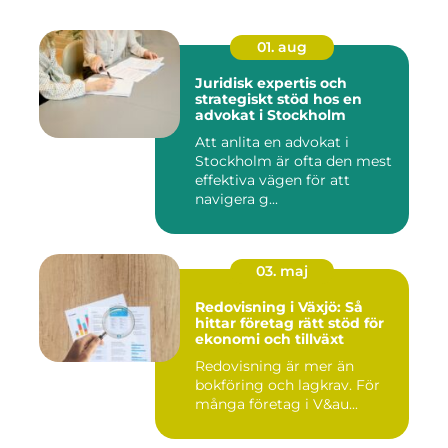
01. aug
Juridisk expertis och
strategiskt stöd hos en
advokat i Stockholm
Att anlita en advokat i
Stockholm är ofta den mest
effektiva vägen för att
navigera g...
03. maj
Redovisning i Växjö: Så
hittar företag rätt stöd för
ekonomi och tillväxt
Redovisning är mer än
bokföring och lagkrav. För
många företag i V&au...